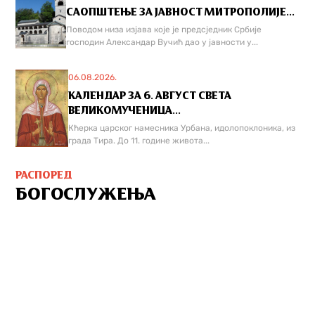
САОПШТЕЊЕ ЗА ЈАВНОСТ МИТРОПОЛИЈЕ...
Поводом низа изјава које је предсједник Србије
господин Александар Вучић дао у јавности у...
06.08.2026.
КАЛЕНДАР ЗА 6. АВГУСТ СВЕТА
ВЕЛИКОМУЧЕНИЦА...
Кћерка царског намесника Урбана, идолопоклоника, из
града Тира. До 11. године живота...
РАСПОРЕД
БОГОСЛУЖЕЊА