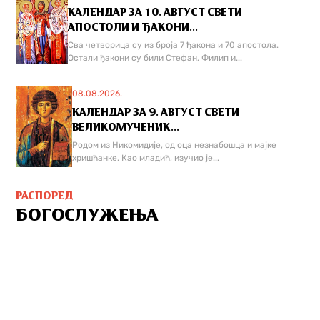
КАЛЕНДАР ЗА 10. АВГУСТ СВЕТИ
АПОСТОЛИ И ЂАКОНИ...
Сва четворица су из броја 7 ђакона и 70 апостола.
Остали ђакони су били Стефан, Филип и...
08.08.2026.
КАЛЕНДАР ЗА 9. АВГУСТ СВЕТИ
ВЕЛИКОМУЧЕНИК...
Родом из Никомидије, од оца незнабошца и мајке
хришћанке. Као младић, изучио је...
РАСПОРЕД
БОГОСЛУЖЕЊА