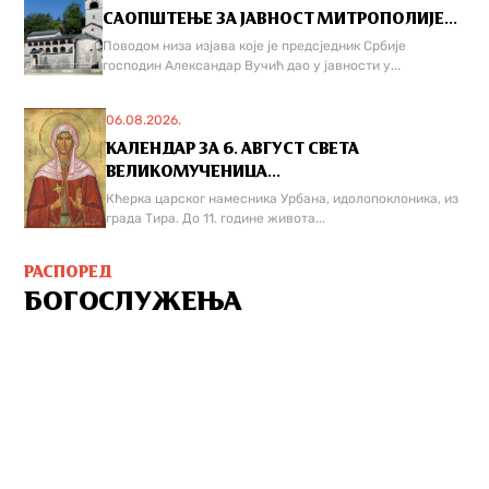
САОПШТЕЊЕ ЗА ЈАВНОСТ МИТРОПОЛИЈЕ...
Поводом низа изјава које је предсједник Србије
господин Александар Вучић дао у јавности у...
06.08.2026.
КАЛЕНДАР ЗА 6. АВГУСТ СВЕТА
ВЕЛИКОМУЧЕНИЦА...
Кћерка царског намесника Урбана, идолопоклоника, из
града Тира. До 11. године живота...
РАСПОРЕД
БОГОСЛУЖЕЊА