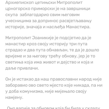
Архиепископ цетињски Митрополит
црногорско приморски је на завршници
скупа заблагодарио свим његовим
учесницима за допринос расвјетљавању
историје, значаја и насљеђа Манастира.
Митрополит Јоаникије је подсјетио да је
манастир кроз своју историју три пута
страдао и два пута обнављан, те да је дошло
вријеме и за његову трећу обнову, јер је то
светиња која има живот и дејство и која и
даље привлачи.
Он је истакао да наш православни народ није
заборавио ово свето мјесто које никада, па ни
у доба комунизма, није мијењало своју
намјену.
„Оно вапије за обновом која би била у складу