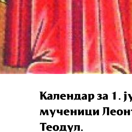
Календар за 1. ј
мученици Леонт
Теодул.