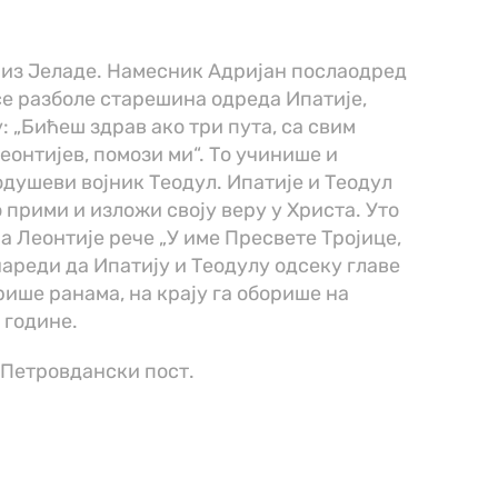
 из Јеладе. Намесник Адријан послаодред
 се разболе старешина одреда Ипатије,
у: „Бићеш здрав ако три пута, са свим
еонтијев, помози ми“. То учинише и
одушеви војник Теодул. Ипатије и Теодул
прими и изложи своју веру у Христа. Уто
 а Леонтије рече „У име Пресвете Тројице,
нареди да Ипатију и Теодулу одсеку главе
рише ранама, на крају га оборише на
 године.
Петровдански пост.