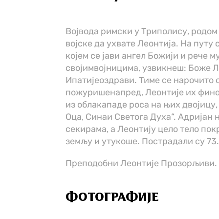
Војвода римски у Триполису, родом
војске да ухвате Леонтија. На путу
којем се јави ангел Божији и рече м
својимвојницима, узвикнеш: Боже Л
Ипатијеоздрави. Тиме се нарочито 
пожуришенапред, Леонтије их фино 
из облакападе роса на њих двојицу,
Оца, Синаи Светога Духа“. Адријан 
секирама, а Леонтију цело тело пок
земљу и утукоше. Пострадали су 73.
Преподобни Леонтије Прозорљиви. 
ФОТОГРАФИЈЕ