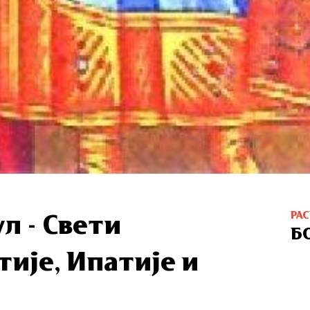
РА
ул - Свети
Б
ије, Ипатије и