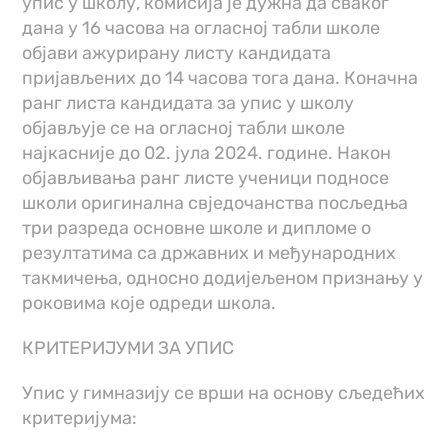
упис у школу, комисија је дужна да сваког
дана у 16 часова на огласној табли школе
објави ажурирану листу кандидата
пријављених до 14 часова тога дана. Коначна
ранг листа кандидата за упис у школу
објављује се на огласној табли школе
најкасније до 02. јула 2024. године. Након
објављивања ранг листе ученици подносе
школи оригинална свједочанства посљедња
три разреда основне школе и дипломе о
резултатима са државних и међународних
такмичења, односно додијељеном признању у
роковима које одреди школа.
КРИТЕРИЈУМИ ЗА УПИС
Упис у гимназију се врши на основу сљедећих
критеријума: