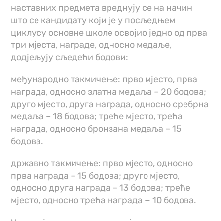
наставних предмета вреднују се на начин
што се кандидату који је у посљедњем
циклусу основне школе освојио једно од прва
три мјеста, награде, односно медаље,
додјељују сљедећи бодови:
међународно такмичење: прво мјесто, прва
награда, односно златна медаља – 20 бодова;
друго мјесто, друга награда, односно сребрна
медаља – 18 бодова; треће мјесто, трећа
награда, односно бронзана медаља – 15
бодова.
државно такмичење: прво мјесто, односно
прва награда – 15 бодова; друго мјесто,
односно друга награда – 13 бодова; треће
мјесто, односно трећа награда − 10 бодова.