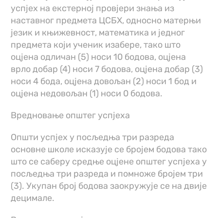
успјех на екстерној провјери знања из
наставног предмета ЦСБХ, односно матерњи
језик и књижевност, математика и једног
предмета који ученик изабере, тако што
оцјена одличан (5) носи 10 бодова, оцјена
врло добар (4) носи 7 бодова, оцјена добар (3)
носи 4 бода, оцјена довољан (2) носи 1 бод и
оцјена недовољан (1) носи 0 бодова.
Вредновање општег успјеха
Општи успјех у посљедња три разреда
основне школе исказује се бројем бодова тако
што се саберу средње оцјене општег успјеха у
посљедња три разреда и помноже бројем три
(3). Укупан број бодова заокружује се на двије
децимале.