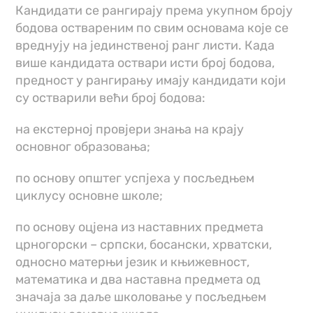
Кандидати се рангирају према укупном броју
бодова оствареним по свим основама које се
вреднују на јединственој ранг листи. Када
више кандидата оствари исти број бодова,
предност у рангирању имају кандидати који
су остварили већи број бодова:
на екстерној провјери знања на крају
основног образовања;
по основу општег успјеха у посљедњем
циклусу основне школе;
по основу оцјена из наставних предмета
црногорски – српски, босански, хрватски,
односно матерњи језик и књижевност,
математика и два наставна предмета од
значаја за даље школовање у посљедњем