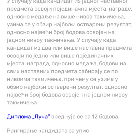
У случају када кандидат из једног наставног
предмета освоји појединачна мјеста, награде,
односно медаље на више нивоа такмичења,
узима се у обзир најбољи остварени резултат,
односно највећи број бодова освојен на
једном нивоу такмичења. У случају када
кандидат из два или више наставна предмета
освоји по једно или више појединачних
мјеста, награда, односно медаља, бодови из
свих наставних предмета сабирају се по
нивоима такмичења, при чему се узима у
обзир најбољи остварени резултат, односно
највећи број бодова освојен на једном нивоу
такмичења.
Диплома „Луча“
вреднује се са 12 бодова.
Рангирање кандидата за упис