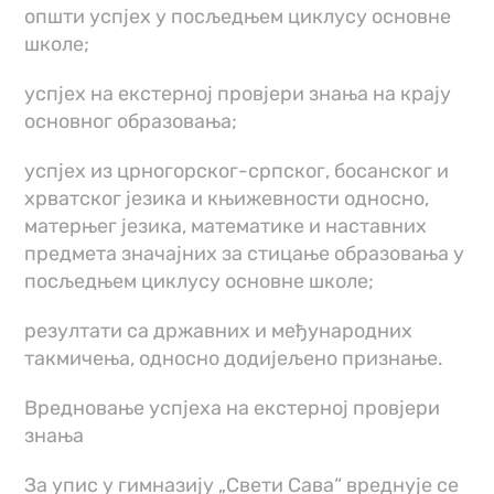
општи успјех у посљедњем циклусу основне
школе;
успјех на екстерној провјери знања на крају
основног образовања;
успјех из црногорског-српског, босанског и
хрватског језика и књижевности односно,
матерњег језика, математике и наставних
предмета значајних за стицање образовања у
посљедњем циклусу основне школе;
резултати са државних и међународних
такмичења, односно додијељено признање.
Вредновање успјеха на екстерној провјери
знања
За упис у гимназију „Свети Сава“ вреднује се