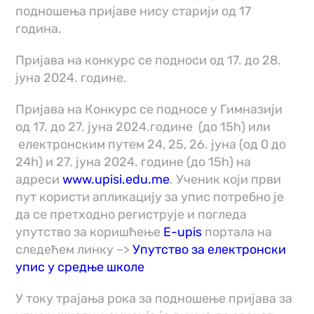
подношења пријаве нису старији од 17
година.
Пријава на конкурс се подноси од 17. до 28.
јуна 2024. године.
Пријава на Конкурс се подносе у Гимназији
од 17. до 27. јуна 2024.године (до 15h) или
електронским путем 24, 25, 26. јуна (од 0 до
24h) и 27. јуна 2024. године (до 15h) на
адреси
www.upisi.edu.me
. Ученик који први
пут користи апликацију за упис потребно је
да се претходно региструје и погледа
упутство за коришћење
E-upis
портала на
следећем линку –>
Упутство за електронски
упис у средње школе
У току трајања рока за подношење пријава за