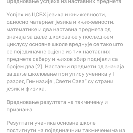
Вредновање успјеха из наставних предмета
Успјех из ЦСБХ језика и књижевности,
односно матерњег језика и књижевности,
математике и два наставна предмета од
значаја за даље школовање у посљедњем
циклусу основне школе вреднује се тако што
се појединачне оцјене из тих наставних
предмета саберу и њихов збир подијели са
бројем два (2). Наставни предмети од значаја
за даље школовање при упису ученика у I
разред Гимназије „Свети Сава“ су страни
језик и физика.
Вредновање резултата на такмичењу и
признања
Резултати ученика основне школе
постигнути на појединачним такмичењима из