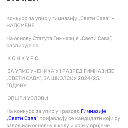
Конкурс за упис у гимназију „Свeти Сава“ –
НАПОМЕНЕ
На основу Статута Гимназије „Свети Сава“,
расписује се:
К О Н К У Р С
ЗА УПИС УЧЕНИКА У I РАЗРЕД ГИМНАЗИЈЕ
„СВЕТИ САВА“, ЗА ШКОЛСКУ 2024/25.
ГОДИНУ
ОПШТИ УСЛОВИ
На конкурс за упис у I разред
Гимназије
„Свети Сава“
пријављују се кандидати који су
завршили основну школу и који у вријеме