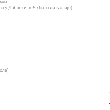
ењем
 и у Доброти неће бити литургије)
оле)