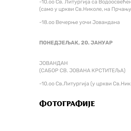
-10.оо Св. Литургија са Водоосвећ
(само у цркви Св.Николе, на Прчању
-18.оо Вечерње уочи Јовандана
ПОНЕДЈЕЉАК, 20. ЈАНУАР
ЈОВАНДАН
(САБОР СВ. ЈОВАНА КРСТИТЕЉА)
-10.оо Св.Литургија (у цркви Св.Ник
ФОТОГРАФИЈЕ