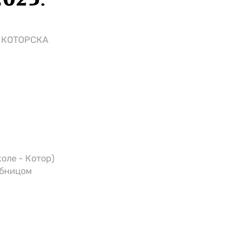
025.
 КОТОРСКА
коле - Котор)
ебницом