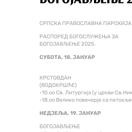
БОГОЈАВЉЕЊЕ 2
СРПСКА ПРАВОСЛАВНА ПАРОХИЈА
РАСПОРЕД БОГОСЛУЖЕЊА ЗА
БОГОЈАВЉЕЊЕ 2025.
СУБОТА, 18. ЈАНУАР
КРСТОВДАН
(ВОДОКРШЋЕ)
-10.оо Св. Литургија (у цркви Св.Ни
-18.оо Велико повечерје са петохљ
НЕДЈЕЉА, 19. ЈАНУАР
БОГОЈАВЉЕЊЕ