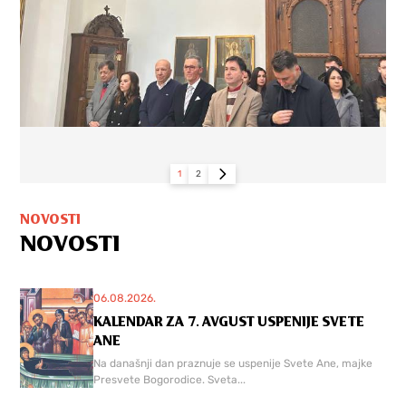
1
2
NOVOSTI
NOVOSTI
06.08.2026.
KALENDAR ZA 7. AVGUST USPENIJE SVETE
ANE
Na današnji dan praznuje se uspenije Svete Ane, majke
Presvete Bogorodice. Sveta...