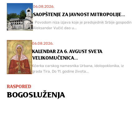
06.08.2026.
SAOPŠTENJE ZA JAVNOST MITROPOLIJE...
Povodom niza izjava koje je predsjednik Srbije gospodin
Aleksandar Vučić dao u...
06.08.2026.
KALENDAR ZA 6. AVGUST SVETA
VELIKOMUČENICA...
Kćerka carskog namesnika Urbana, idolopoklonika, iz
grada Tira. Do 11. godine života...
RASPORED
BOGOSLUŽENJA