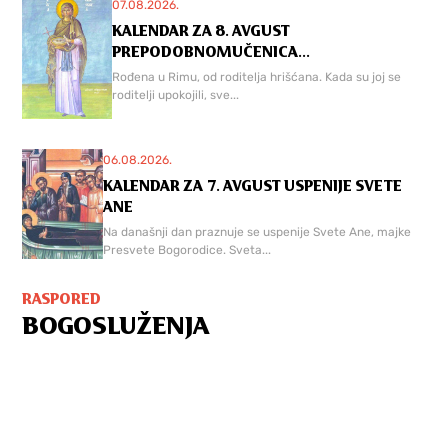
07.08.2026.
KALENDAR ZA 8. AVGUST
PREPODOBNOMUČENICA...
Rođena u Rimu, od roditelja hrišćana. Kada su joj se
roditelji upokojili, sve...
06.08.2026.
KALENDAR ZA 7. AVGUST USPENIJE SVETE
ANE
Na današnji dan praznuje se uspenije Svete Ane, majke
Presvete Bogorodice. Sveta...
RASPORED
BOGOSLUŽENJA