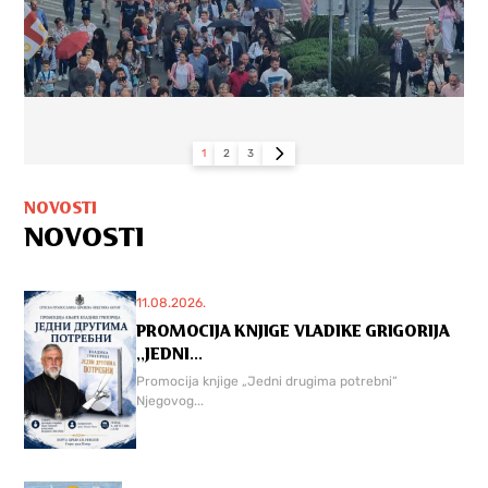
1
2
3
NOVOSTI
NOVOSTI
11.08.2026.
PROMOCIJA KNJIGE VLADIKE GRIGORIJA
,,JEDNI...
Promocija knjige „Jedni drugima potrebni“
Njegovog...