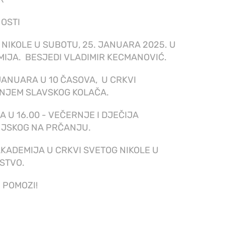
OSTI
IKOLE U SUBOTU, 25. JANUARA 2025. U
MIJA. BESJEDI VLADIMIR KECMANOVIĆ
.
JANUARA U 10 ČASOVA
,
U CRKVI
ANJEM SL
AVSKOG
KOLAČA
.
A U 16.00 - VEČERNJE I DJEČIJA
NJSKOG NA PRČANJU.
AKADEMIJA U CRKVI SVETOG NIKOLE U
NSTVO.
I POMOZI!