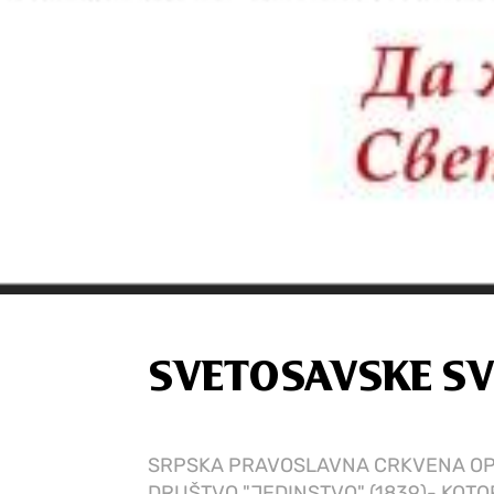
SVETOSAVSKE SV
SRPSKA PRAVOSLAVNA CRKVENA OPŠ
DRUŠTVO "JEDINSTVO" (1839)- KOTO