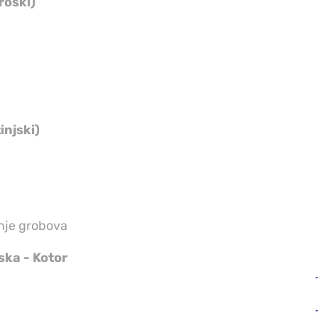
troški)
injski)
nje grobova
ska - Kotor