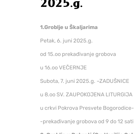
2025.g.
1.Groblje u Škaljarima
Petak, 6. juni 2025.g.
od 15.oo prekađivanje grobova
u 16.oo VEČERNJE
Subota, 7. juni 2025.g. –ZADUŠNICE
u 8.oo SV. ZAUPOKOJENA LITURGIJA
u crkvi Pokrova Presvete Bogorodice-
-prekađivanje grobova od 9 do 12 sati