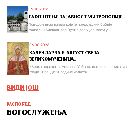
06.08.2026.
САОПШТЕЊЕ ЗА ЈАВНОСТ МИТРОПОЛИЈЕ...
Поводом низа изјава које је предсједник Србије
господин Александар Вучић дао у јавности у...
06.08.2026.
КАЛЕНДАР ЗА 6. АВГУСТ СВЕТА
ВЕЛИКОМУЧЕНИЦА...
Кћерка царског намесника Урбана, идолопоклоника, из
града Тира. До 11. године живота...
ВИДИ ЈОШ
РАСПОРЕД
БОГОСЛУЖЕЊА