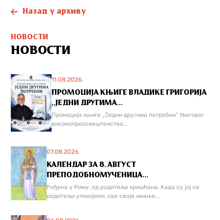
Назад у архиву
НОВОСТИ
НОВОСТИ
11.08.2026.
ПРОМОЦИЈА КЊИГЕ ВЛАДИКЕ ГРИГОРИЈА
,,ЈЕДНИ ДРУГИМА...
Промоција књиге „Једни другима потребни“ Његовог
високопреосвештенства...
07.08.2026.
КАЛЕНДАР ЗА 8. АВГУСТ
ПРЕПОДОБНОМУЧЕНИЦА...
Рођена у Риму, од родитеља хришћана. Када су јој се
родитељи упокојили, све своје имање...