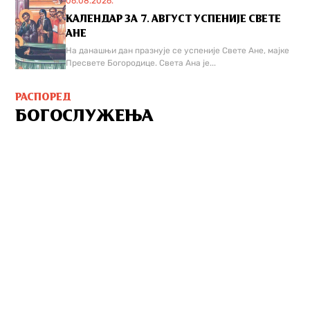
06.08.2026.
КАЛЕНДАР ЗА 7. АВГУСТ УСПЕНИЈЕ СВЕТЕ
АНЕ
На данашњи дан празнује се успеније Свете Ане, мајке
Пресвете Богородице. Света Ана је...
РАСПОРЕД
БОГОСЛУЖЕЊА