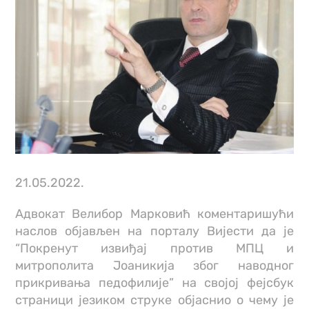
21.05.2022.
Адвокат Велибор Марковић коментаришући
наслов објављен на порталу Вијести да је
“Покренут извиђај против МПЦ и
митрополита Јоаникија због наводног
прикривања педофилије” на својој фејсбук
страници језиком струке објаснио о чему је