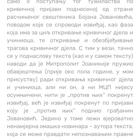
само о поступању тог тужиластва по
кривичној пријави поднесеној од стране
расчињеног свештеника Бојана Јовановића,
поводом које се спроводи извиђај, као фаза
која има за циљ откривање кривичног дјела и
учиниоца, те откривање и обезбјеђивање
трагова кривичног дјела. С тим у вези, тачно
се у поднаслову текста (као и у самом тексту)
наводи да је Митрополит Јоаникије пружио
обавјештења (прије око пола године, у мом
присуству) ради откривања кривичног дјела
и учиниоца, али ни он, а ни МЦП нијесу
осумњичени, нити је ,,против њих” покренут
извиђај, већ је извиђај покренут по пријави
коју је ,,против њих” поднио грађанин
Јовановић. Једино у томе лежи вјероватно
ненамјерна омашка новинара – аутора текста,
која се може правдати непознавањем правне