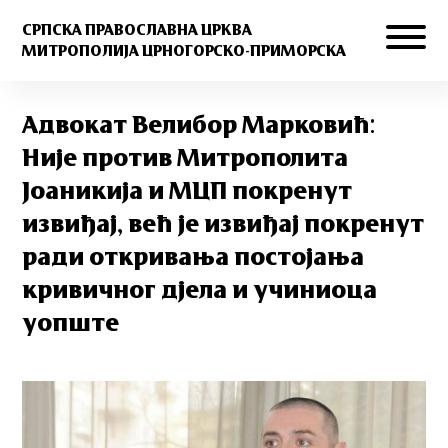
СРПСКА ПРАВОСЛАВНА ЦРКВА
МИТРОПОЛИЈА ЦРНОГОРСКО-ПРИМОРСКА
Адвокат Велибор Марковић:
Није против Митрополита
Јоаникија и МЦП покренут
извиђај, већ је извиђај покренут
ради откривања постојања
кривичног дјела и учиниоца
уопште