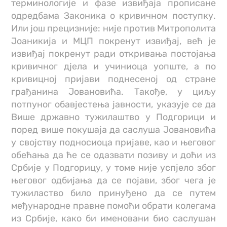
терминологије и фазе извиђаја прописане
одредбама Законика о кривичном поступку.
Или још прецизније: није против Митрополита
Јоаникија и МЦП покренут извиђај, већ је
извиђај покренут ради откривања постојања
кривичног дјела и учиниоца уопште, а по
кривицној пријави поднесеној од стране
грађанина Јовановића. Такође, у циљу
потпуног обавјестења јавности, указује се да
Више државно тужилаштво у Подгорици и
поред више покушаја да саслуша Јовановића
у својству подносиоца пријаве, као и његовог
обећања да ће се одазвати позиву и доћи из
Србије у Подгорицу, у томе није успјело због
његовог одбијања да се појави, због чега је
тужиластво било принуђено да се путем
међународне правне помоћи обрати колегама
из Србије, како би именовани био саслушан