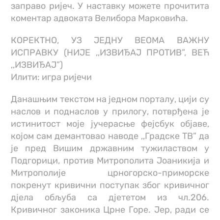
заправо ријеч. У наставку можете прочитита
коментар адвоката Велибора Марковића.
КОРЕКТНО, УЗ ЈЕДНУ ВЕОМА ВАЖНУ
ИСПРАВКУ (НИЈЕ ,,ИЗВИЂАЈ ПРОТИВ”, ВЕЋ
,,ИЗВИЂАЈ”)
Илити: игра ријечи
Данашњим текстом на једном порталу, цији су
наслов и поднаслов у прилогу, потврђена је
истинитост моје јучерасње фејсбук објаве,
којом сам демантовао наводе ,,Градске ТВ” да
је пред Вишим државним тужилаством у
Подгорици, против Митрополита Јоаникија и
Митрополије црногорско-приморске
покренут кривични поступак због кривичног
дјела обљуба са дјететом из чл.206.
Кривичног законика Црне Горе. Јер, ради се