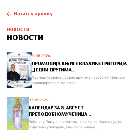
Назад у архиву
НОВОСТИ
НОВОСТИ
11.08.2026.
ПРОМОЦИЈА КЊИГЕ ВЛАДИКЕ ГРИГОРИЈА
,,ЈЕДНИ ДРУГИМА...
Промоција књиге „Једни другима потребни“ Његовог
високопреосвештенства...
07.08.2026.
КАЛЕНДАР ЗА 8. АВГУСТ
ПРЕПОДОБНОМУЧЕНИЦА...
Рођена у Риму, од родитеља хришћана. Када су јој се
родитељи упокојили, све своје имање...