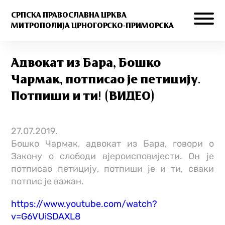
СРПСКА ПРАВОСЛАВНА ЦРКВА
МИТРОПОЛИЈА ЦРНОГОРСКО-ПРИМОРСКА
Адвокат из Бара, Бошко
Чармак, потписао је петицију.
Потпиши и ти! (ВИДЕО)
27.07.2019.
Бошко Чармак, адвокат из Бара, говори о
Закону о слободи вјероисповијести. Он је
потписао петицију, потпиши је и ти, сваки
потпис је важан.
https://www.youtube.com/watch?
v=G6VUiSDAXL8