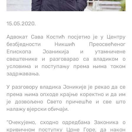
15.05.2020.
Адвокат Сава Костић посјетио је у Центру
безбједности Никшић Преосвећеног
Епископа Јоаникија и утамничене
свештенике и разговарао са владиком о
условима и поступању према њима током
задржавања.
У разговору владика Јоникије је рекао да се
према њима опходе крајње коректно и да им
је дозвољено Свето причешће и све што
налажу вјерски обичаји.
“Очекујемо, сходно одредбама Законика о
кривичном поступку Црне Горе, да након