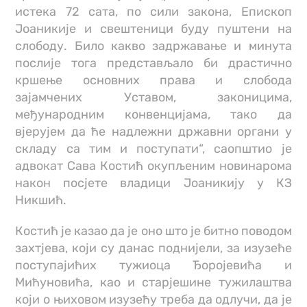
истека 72 сата, по сили закона, Епископ
Јоаникије и свештеници буду пуштени на
слободу. Било какво задржавање и минута
послије тога представљало би драстично
кршење основних права и слобода
зајамчених Уставом, законицима,
међународним конвенцијама, тако да
вјерујем да ће надлежни државни органи у
складу са тим и поступати“, саопштио је
адвокат Сава Костић окупљеним новинарома
након посјете владици Јоаникију у КЗ
Никшић.
Костић је казао да је оно што је битно поводом
захтјева, који су данас поднијели, за изузеће
поступајићих тужиоца Ђоројевића и
Мићуновића, као и старјешине тужилаштва
који о њиховом изузећу треба да одлучи, да је