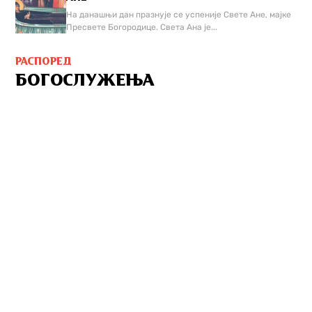
На данашњи дан празнује се успеније Свете Ане, мајке
Пресвете Богородице. Света Ана је...
РАСПОРЕД
БОГОСЛУЖЕЊА