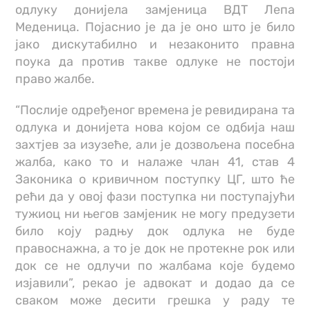
одлуку донијела замјеница ВДТ Лепа
Меденица. Појаснио је да је оно што је било
јако дискутабилно и незаконито правна
поука да против такве одлуке не постоји
право жалбе.
“Послије одређеног времена је ревидирана та
одлука и донијета нова којом се одбија наш
захтјев за изузеће, али је дозвољена посебна
жалба, како то и налаже члан 41, став 4
Законика о кривичном поступку ЦГ, што ће
рећи да у овој фази поступка ни поступајући
тужиоц ни његов замјеник не могу предузети
било коју радњу док одлука не буде
правоснажна, а то је док не протекне рок или
док се не одлучи по жалбама које будемо
изјавили”, рекао је адвокат и додао да се
сваком може десити грешка у раду те