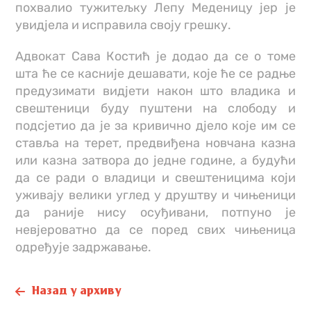
похвалио тужитељку Лепу Меденицу јер је
увидјела и исправила своју грешку.
Адвокат Сава Костић је додао да се о томе
шта ће се касније дешавати, које ће се радње
предузимати видјети након што владика и
свештеници буду пуштени на слободу и
подсјетио да је за кривично дјело које им се
ставља на терет, предвиђена новчана казна
или казна затвора до једне године, а будући
да се ради о владици и свештеницима који
уживају велики углед у друштву и чињеници
да раније нису осуђивани, потпуно је
невјероватно да се поред свих чињеница
одређује задржавање.
Назад у архиву