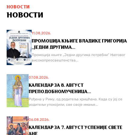
НОВОСТИ
НОВОСТИ
11.08.2026.
ПРОМОЦИЈА КЊИГЕ ВЛАДИКЕ ГРИГОРИЈА
,,ЈЕДНИ ДРУГИМА...
Промоција књиге „Једни другима потребни“ Његовог
високопреосвештенства...
07.08.2026.
КАЛЕНДАР ЗА 8. АВГУСТ
ПРЕПОДОБНОМУЧЕНИЦА...
Рођена у Риму, од родитеља хришћана. Када су јој се
родитељи упокојили, све своје имање...
06.08.2026.
КАЛЕНДАР ЗА 7. АВГУСТ УСПЕНИЈЕ СВЕТЕ
АНЕ