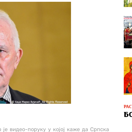
РА
Б
 је видео-поруку у којој каже да Српска