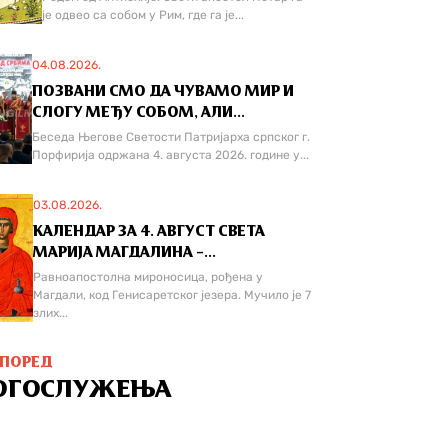
је одвео са собом у Рим, где га је...
04.08.2026.
ПОЗВАНИ СМО ДА ЧУВАМО МИР И
СЛОГУ МЕЂУ СОБОМ, АЛИ...
Беседа Његове Светости Патријарха српског г.
Порфирија одржана 4. августа 2026. године у...
03.08.2026.
КАЛЕНДАР ЗА 4. АВГУСТ СВЕТА
МАРИЈА МАГДАЛИНА –...
Равноапостолна мироносица, рођена у
Магдали, код Генисаретског језера. Мучилo је 7
злих...
СПОРЕД
ОГОСЛУЖЕЊА