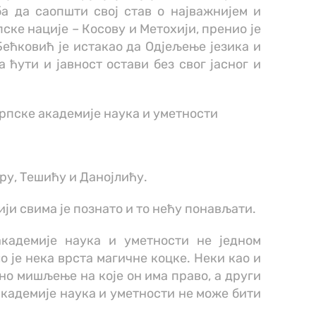
а да саопшти свој став о најважнијем и
ске нације – Косову и Метохији, пренио је
Бећковић је истакао да Одјељење језика и
ћути и јавност остави без свог јасног и
рпске академије наука и уметности
у, Тешићу и Данојлићу.
ији свима је познато и то нећу понављати.
кадемије наука и уметности не једном
о је нека врста магичне коцке. Неки као и
чно мишљење на које он има право, а други
адемије наука и уметности не може бити