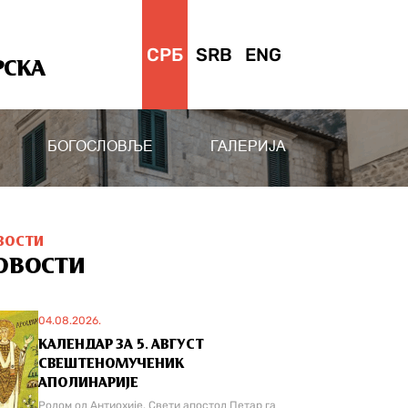
СРБ
SRB
ENG
РСКА
БОГОСЛОВЉЕ
ГАЛЕРИЈА
ВОСТИ
ОВОСТИ
04.08.2026.
КАЛЕНДАР ЗА 5. АВГУСТ
СВЕШТЕНОМУЧЕНИК
АПОЛИНАРИЈЕ
Родом од Антиохије. Свети апостол Петар га