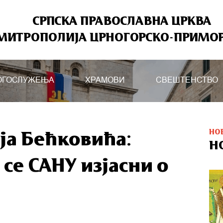
СРПСКА ПРАВОСЛАВНА ЦРКВА
МИТРОПОЛИЈА ЦРНОГОРСКО-ПРИМО
ОГОСЛУЖЕЊА
ХРАМОВИ
СВЕШТЕНСТВО
НО
а Бећковића:
Н
 се САНУ изјасни о