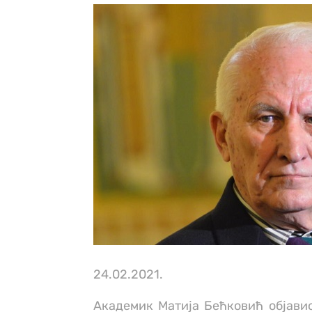
24.02.2021.
Академик Матија Бећковић објавио