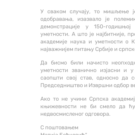
У сваком случају, то мишљење 
одобравања, изазвало је полеми
демонстрације у 150-годишњој
уметности. А што је најбитније, п
академије наука и уметности о К
најважнијем питању Србије и српск
Да бисмо били начисто неопход
уметности званично изјасни и у
саопшти свој став, односно да с
Председништво и Извршни одбор ве
Ако то не учини Српска академиј
књижевности не би смело да ћут
недвосмисленог одговора.
С поштовањем