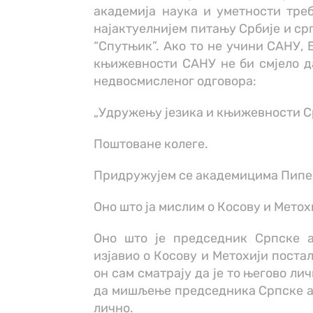
академија наука и уметности треб
најактуелнијем питању Србије и срп
“Спутњик”. Ако то не учини САНУ, 
књижевности САНУ не би смјело да 
недвосмисленог одговора:
„Удружењу језика и књижевности С
Поштоване колеге.
Придружујем се академицима Пипер
Оно што ја мислим о Косову и Метох
Оно што је председник Српске а
изјавио о Косову и Метохији постал
он сам сматрају да је то његово ли
да мишљење председника Српске ак
лично.