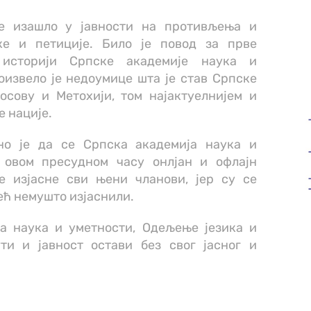
је изашло у јавности на противљења и
ке и петиције. Било је повод за прве
 историји Српске академије наука и
роизвело је недоумице шта је став Српске
осову и Метохији, том најактуелнијем и
е нације.
но је да се Српска академија наука и
 овом пресудном часу онлјан и офлајн
е изјасне сви њени чланови, јер су се
ћ немушто изјаснили.
а наука и уметности, Одељење језика и
и и јавност остави без свог јасног и