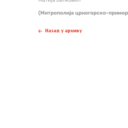
Матија Бећковић“
(Митрополија црногорско-примор
Назад у архиву