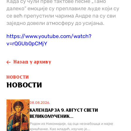
Када су чули прве тактове песме „Тамо
далеко“ емоције су преплавиле људе који су
се већ препустили чарима Андре па су сви
заједно довели атмосферу до усијања.
https://www.youtube.com/watch?
v=rQGUb0pCMjY
Назад у архиву
НОВОСТИ
НОВОСТИ
08.08.2026.
КАЛЕНДАР ЗА 9. АВГУСТ СВЕТИ
ВЕЛИКОМУЧЕНИК...
Родом из Никомидије, од оца незнабошца и мајке
хришћанке. Као младић, изучио је...