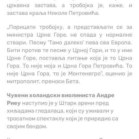
црквена застава, а тробојка је, каже, и
застава краља Николе Петровића.
„Порицати тробојку, а представљати се за
министра Црне Горе, не спада у нормалне
ствари. Песму 'Тамо далеко' пева сва Европа.
Бити против те песме у Црној Гори, и то у име
Црне Горе, поставља питање која је то Црна
Гора. То није моја и Црна Гора Петровића. То
није Црна Гора, то је Монтенегро”, оценио је
митрополит, преноси Бета.
Чувени
холандски
виолиниста
Андре
Риеу
наступио је у Штарк арени пред
хиљадама гледалаца, који су уживали у
тросатном спектаклу који је приредио са
својим бендом.