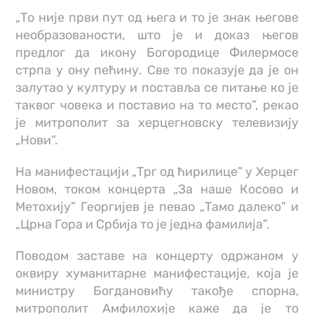
„То није први пут од њега и то је знак његове
необразованости, што је и доказ његов
предлог да икону Богородице Филермосе
стрпа у ону пећину. Све то показује да је он
залутао у културу и поставља се питање ко је
таквог човека и поставио на то место”, рекао
је митрополит за херцегновску телевизију
„Нови”.
На манифестацији „Трг од ћирилице” у Херцег
Новом, током концерта „За наше Косово и
Метохију” Георгијев је певао „Тамо далеко” и
„Црна Гора и Србија то је једна фамилија”.
Поводом заставе на концерту одржаном у
оквиру хуманитарне манифестације, која је
министру Богдановићу такође спорна,
митрополит Амфилохије каже да је то