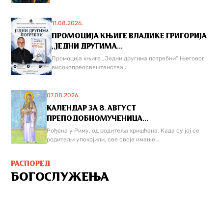
11.08.2026.
ПРОМОЦИЈА КЊИГЕ ВЛАДИКЕ ГРИГОРИЈА
,,ЈЕДНИ ДРУГИМА...
Промоција књиге „Једни другима потребни“ Његовог
високопреосвештенства...
07.08.2026.
КАЛЕНДАР ЗА 8. АВГУСТ
ПРЕПОДОБНОМУЧЕНИЦА...
Рођена у Риму, од родитеља хришћана. Када су јој се
родитељи упокојили, све своје имање...
РАСПОРЕД
БОГОСЛУЖЕЊА