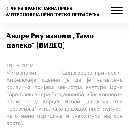
СРПСКА ПРАВОСЛАВНА ЦРКВА
МИТРОПОЛИЈА ЦРНОГОРСКО-ПРИМОРСКА
Андре Риу изводи „Тамо
далеко“ (ВИДЕО)
18.08.2019.
Митрополит Црногорско-приморски
Амфилохије оценио је да је најављена
кривична пријава министра културе Црне
Горе Александра Богдановића, због концерта
одржаног у Херцег Новом, „сведочанство
неразумља” и то, како је додао, није култура,
него њено порицање и „некултура најгоре
врсте”.