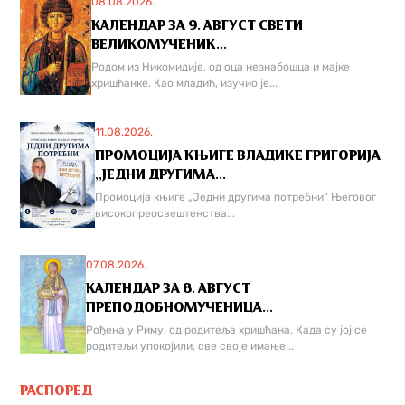
08.08.2026.
КАЛЕНДАР ЗА 9. АВГУСТ СВЕТИ
ВЕЛИКОМУЧЕНИК...
Родом из Никомидије, од оца незнабошца и мајке
хришћанке. Као младић, изучио је...
11.08.2026.
ПРОМОЦИЈА КЊИГЕ ВЛАДИКЕ ГРИГОРИЈА
,,ЈЕДНИ ДРУГИМА...
Промоција књиге „Једни другима потребни“ Његовог
високопреосвештенства...
07.08.2026.
КАЛЕНДАР ЗА 8. АВГУСТ
ПРЕПОДОБНОМУЧЕНИЦА...
Рођена у Риму, од родитеља хришћана. Када су јој се
родитељи упокојили, све своје имање...
РАСПОРЕД