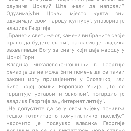
одузима Цркву? Шта жели да направи?
Одузимајући Цркви мјесто култа они
одузимају свом народу културу“, упозорио је
владика Георгије.
„Бранећи светиње од камена ви браните своје
право да будете свети“, нагласио је владика
захваливши Богу за снагу који даје народу у
Црној Гори.
Владика михаловско-кошицки г. Георгије
рекао је да не може бити помена да се такви
закони могу примијенити у Словачкој или
било којој земљи Европске Уније. „То се
гарантује уставом и законом“, потврдио је
владика Георгије за „Интернет литију“.
„Не допустите да се у овом вијеку понавља
тешко тоталитарно комунистичко наслеђе“,
нарочито је подвукао владика Георгије
додавши да се са диктатуром мора стално