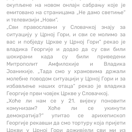
окупљене на новом онлајн сабрању које је
емитовано на страницама „Не дамо светиње“
и телевизији „Нови“.
„Сви православни у Словачкој знају за
ситуацију у Црној Гори, и сви се молимо за
вас и побједу Цркве у Црној Гори“ рекао је
владика Георгије и додао да су сви били
шокирани када су били приведени
Митрополит Амфилохије и Владика
Јоаникије. „Тада смо у храмовима држали
молебне поводом ситуацији у Црној Гори и за
избављење наших отаца“ рекао је владика
Георгије први човјек Цркве у Словачкој.
„Хоће ли нам се у 21. вијеку поновити
комунизам? Хоће ли се укинути
демократија?“ упитао се арихепископ
Георгије рекавши да смо тортуру која пријети
Цркви у Црној Гори доживјели сви ми из