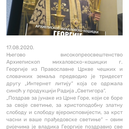
17.08.2020.
Његово високопреосвештенство
Архиепископ михаловско-кошицки г.
Георгије из Православне Цркве чешких и
словачких земаља предводио је тридесет
другу „Интернет литију“ која се одржала
синоћ у продукцији Радија „Светигора“.
„Поздрав за јунаке из Црне Горе, који се боре
за своје светиње, за христоподобну златну
слободу и слободу вјероисповијести, за крст
часни и ваше прађедовске светиње“ – овим
ријечима је владика Георгије поздравио све