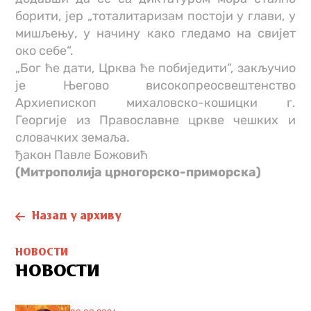
борити, јер „тоталитаризам постоји у глави, у
мишљењу, у начину како гледамо на свијет
око себе“.
„Бог ће дати, Црква ће побиједити“, закључио
је Његово високопреосвештенство
Архиепископ михаловско-кошицки г.
Георгије из Православне цркве чешких и
словачких земаља.
ђакон Павле Божовић
(Митрополија црногорско-приморска)
Назад у архиву
НОВОСТИ
НОВОСТИ