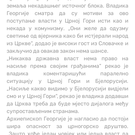
земаља некадашњег источног блока. Владика
Георгије сматра да су мотиви за ово
поступање власти у Црној Гори исти као и
некада у комунизму. „Они желе да одузму
светиње од вјерника како би истјерали народ
из Цркве“, додао је високи гост из Словачке и
закључио да овакав закон нема шансе.
„Никаква државна власт нема право на
насиље према својим грађанима“ рекао је
владика коментаришући паралелно
ситуацију у Црној Гори и Бјелорусији.
„Насиље какво видимо у Бјелорусији видјели
смо и у Црној Гори“, рекао је владика додавши
да Црква треба да буде мјесто дијалога међу
супростављеним странама.
Архиепископ Георгије је нагласио да постоји
шира опасност за црногорско друштво.
„Зашто хоће један човјек или једна власт да