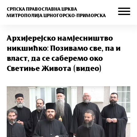
СРПСКА ПРАВОСЛАВНА ЦРКВА
МИТРОПОЛИЈА ЦРНОГОРСКО-ПРИМОРСКА
Архијерејско намјесништво
никшићко: Позивамо све, па и
власт, да се саберемо око
Светиње Живота (видео)