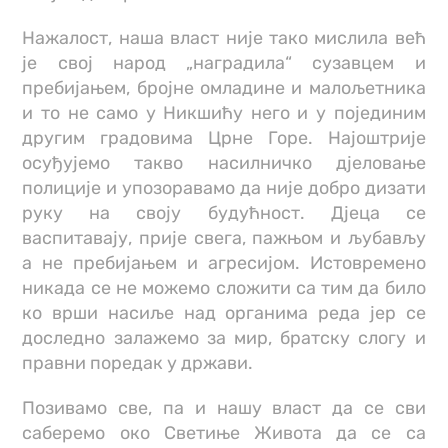
Нажалост, наша власт није тако мислила већ
је свој народ „наградила“ сузавцем и
пребијањем, бројне омладине и малољетника
и то не само у Никшићу него и у појединим
другим градовима Црне Горе. Најоштрије
осуђујемо такво насилничко дјеловање
полиције и упозоравамо да није добро дизати
руку на своју будућност. Дјеца се
васпитавају, прије свега, пажњом и љубављу
а не пребијањем и агресијом. Истовремено
никада се не можемо сложити са тим да било
ко врши насиље над органима реда јер се
доследно залажемо за мир, братску слогу и
правни поредак у држави.
Позивамо све, па и нашу власт да се сви
саберемо око Светиње Живота да се са