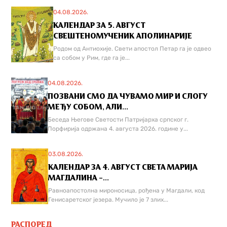
04.08.2026.
КАЛЕНДАР ЗА 5. АВГУСТ
СВЕШТЕНОМУЧЕНИК АПОЛИНАРИЈЕ
Родом од Антиохије. Свети апостол Петар га је одвео
са собом у Рим, где га је...
04.08.2026.
ПОЗВАНИ СМО ДА ЧУВАМО МИР И СЛОГУ
МЕЂУ СОБОМ, АЛИ...
Беседа Његове Светости Патријарха српског г.
Порфирија одржана 4. августа 2026. године у...
03.08.2026.
КАЛЕНДАР ЗА 4. АВГУСТ СВЕТА МАРИЈА
МАГДАЛИНА –...
Равноапостолна мироносица, рођена у Магдали, код
Генисаретског језера. Мучилo је 7 злих...
РАСПОРЕД