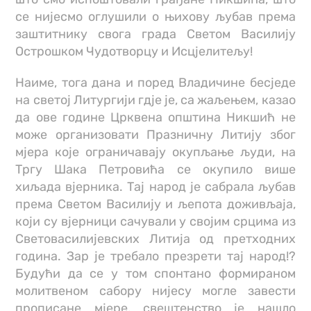
се нијесмо оглушили о њихову љубав према
заштитнику свога града Светом Василију
Острошком Чудотворцу и Исцјелитељу!
Наиме, тога дана и поред Владичине бесједе
на светој Литургији гдје је, са жаљењем, казао
да ове године Црквена општина Никшић не
може организовати Празничну Литију због
мјера које ограничавају окупљање људи, на
Тргу Шака Петровића се окупило више
хиљада вјерника. Тај народ је сабрала љубав
према Светом Василију и љепота доживљаја,
који су вјерници сачували у својим срцима из
Световасилијевских Литија од претходних
година. Зар је требало презрети тај народ!?
Будући да се у том спонтано формираном
молитвеном сабору нијесу могле завести
прописане мјере, свештенство је нашло