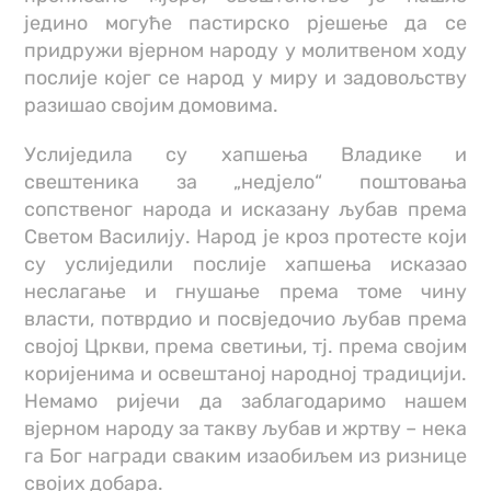
једино могуће пастирско рјешење да се
придружи вјерном народу у молитвеном ходу
послије којег се народ у миру и задовољству
разишао својим домовима.
Услиједила су хапшења Владике и
свештеника за „недјело“ поштовања
сопственог народа и исказану љубав према
Светом Василију. Народ је кроз протесте који
су услиједили послије хапшења исказао
неслагање и гнушање према томе чину
власти, потврдио и посвједочио љубав према
својој Цркви, према светињи, тј. према својим
коријенима и освештаној народној традицији.
Немамо ријечи да заблагодаримо нашем
вјерном народу за такву љубав и жртву – нека
га Бог награди сваким изаобиљем из ризнице
својих добара.