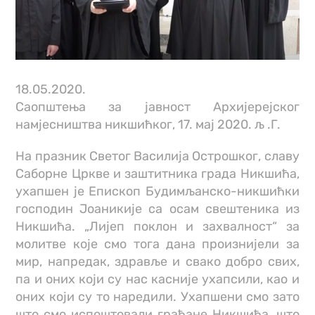
18.05.2020.
Саопштења за јавност Архијерејског
намјесништва никшићког, 17. мај 2020. љ .Г.
На празник Светог Василија Острошког, славу
Саборне Цркве и заштитника града Никшића,
ухапшен је Епископ Будимљанско-никшићки
господин Јоаникије са осам свештеника из
Никшића. „Лијеп поклон и захвалност“ за
молитве које смо тога дана произнијели за
мир, напредак, здравље и свако добро свих,
па и оних који су нас касније ухапсили, као и
оних који су то наредили. Ухапшени смо зато
што смо испоштовали грађане Никшића, што