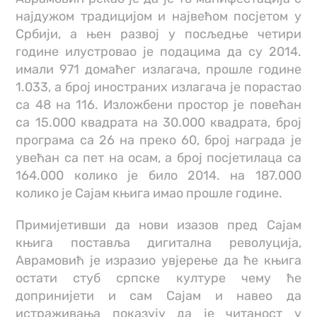
најдужом традицијом и највећом посјетом у
Србији, а њен развој у посљедње четири
године илустровао је подацима да су 2014.
имали 971 домаћег излагача, прошле године
1.033, а број иностраних излагача је порастао
са 48 на 116. Изложбени простор је повећан
са 15.000 квадрата на 30.000 квадрата, број
програма са 26 на преко 60, број награда је
увећан са пет на осам, а број посјетилаца са
164.000 колико је било 2014. на 187.000
колико је Сајам књига имао прошле године.
Примијетивши да нови изазов пред Сајам
књига поставља дигитална револуција,
Аврамовић је изразио увјерење да ће књига
остати стуб српске културе чему ће
допринијети и сам Сајам и навео да
истраживања показују да је читаност у