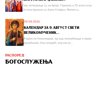
Сва четворица су из броја 7 ђакона и 70 апостола.
Остали ђакони су били Стефан, Филип и...
08.08.2026.
КАЛЕНДАР ЗА 9. АВГУСТ СВЕТИ
ВЕЛИКОМУЧЕНИК...
Родом из Никомидије, од оца незнабошца и мајке
хришћанке. Као младић, изучио је...
РАСПОРЕД
БОГОСЛУЖЕЊА