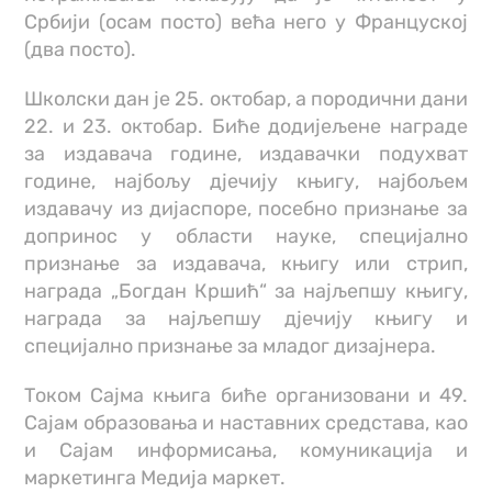
Србији (осам посто) већа него у Француској
(два посто).
Школски дан је 25. октобар, а породични дани
22. и 23. октобар. Биће додијељене награде
за издавача године, издавачки подухват
године, најбољу дјечију књигу, најбољем
издавачу из дијаспоре, посебно признање за
допринос у области науке, специјално
признање за издавача, књигу или стрип,
награда „Богдан Кршић“ за најљепшу књигу,
награда за најљепшу дјечију књигу и
специјално признање за младог дизајнера.
Током Сајма књига биће организовани и 49.
Сајам образовања и наставних средстава, као
и Сајам информисања, комуникација и
маркетинга Медија маркет.