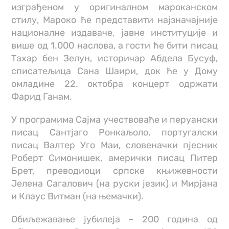
изграђеном у оригиналном мароканском
стилу, Мароко ће представити најзначајније
националне издаваче, јавне институције и
више од 1.000 наслова, а гости ће бити писац
Тахар бен Зелун, историчар Абдела Бусуф,
списатељица Сана Шаири, док ће у Дому
омладине 22. октобра концерт одржати
Фарид Ганам.
У програмима Сајма учествоваће и перуански
писац Сантјаго Ронкаљоло, португалски
писац Валтер Уго Маи, словеначки пјесник
Роберт Симонишек, амерички писац Питер
Брет, преводиоци српске књижевности
Јелена Сагалович (на руски језик) и Мирјана
и Клаус Витман (на њемачки).
Обиљежавање јубилеја – 200 година од