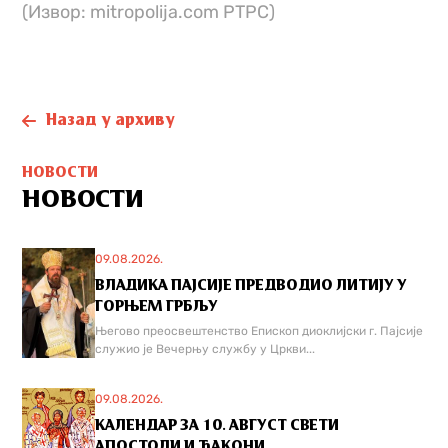
(Извор: mitropolija.com РТРС)
Назад у архиву
НОВОСТИ
НОВОСТИ
09.08.2026.
ВЛАДИКА ПАЈСИЈЕ ПРЕДВОДИО ЛИТИЈУ У
ГОРЊЕМ ГРБЉУ
Његово преосвештенство Епископ диоклијски г. Пајсије
служио је Вечерњу службу у Цркви...
09.08.2026.
КАЛЕНДАР ЗА 10. АВГУСТ СВЕТИ
АПОСТОЛИ И ЂАКОНИ...