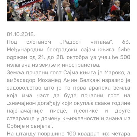
01.10.2018.
Под слоганом „Радост читања“, 63.
Међународни београдски сајам књига биће
одржан од 21. до 28. октобра уз учешће 500
излагача из земље и иностранства.
Земља почасни гост Сајма књига је Мароко, а
амбасадор Мохамед Амин Белхаж изразио је
задовољство што је то прва арапска земља
која има част да буде почасни гост на
„значајном догађају који окупља сваке године
најзначајније писце, пјеснике и друге
ствараоце у домену књижевности и знања из
Србије и свијета“.
На штанду површине 100 квадратних метара