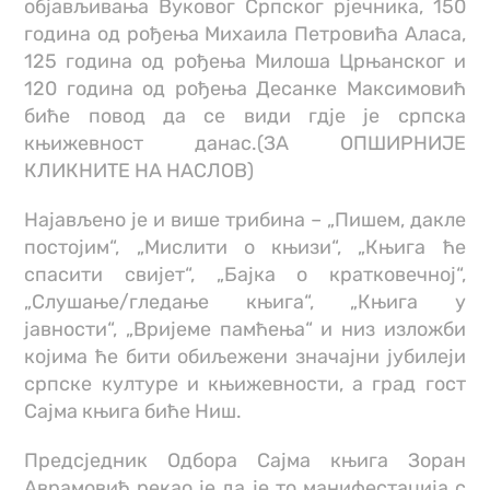
објављивања Вуковог Српског рјечника, 150
година од рођења Михаила Петровића Аласа,
125 година од рођења Милоша Црњанског и
120 година од рођења Десанке Максимовић
биће повод да се види гдје је српска
књижевност данас.(ЗА ОПШИРНИЈЕ
КЛИКНИТЕ НА НАСЛОВ)
Најављено је и више трибина – „Пишем, дакле
постојим“, „Мислити о књизи“, „Књига ће
спасити свијет“, „Бајка о кратковечној“,
„Слушање/гледање књига“, „Књига у
јавности“, „Вријеме памћења“ и низ изложби
којима ће бити обиљежени значајни јубилеји
српске културе и књижевности, а град гост
Сајма књига биће Ниш.
Предсједник Одбора Сајма књига Зоран
Аврамовић рекао је да је то манифестација с