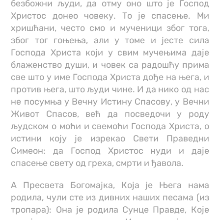
безбожни људи, да отму оно што је Господ
Христос донео човеку. То је спасење. Ми
хришћани, често смо и мученици због тога,
због тог гоњења, али у томе и јесте сила
Господа Христа који у свим мучењима даје
блаженство души, и човек са радошћу прима
све што у име Господа Христа дође на њега, и
против њега, што људи чине. И да нико од нас
не посумња у Вечну Истину Спасову, у Вечни
Живот Спасов, већ да посведочи у роду
људском о моћи и свемоћи Господа Христа, о
истини коју је изрекао Свети Праведни
Симеон: да Господ Христос нуди и даје
спасење свету од греха, смрти и ђавола.
А Пресвета Богомајка, Која је Њега нама
родила, чули сте из дивних наших песама (из
тропара): Она је родила Сунце Правде, Које