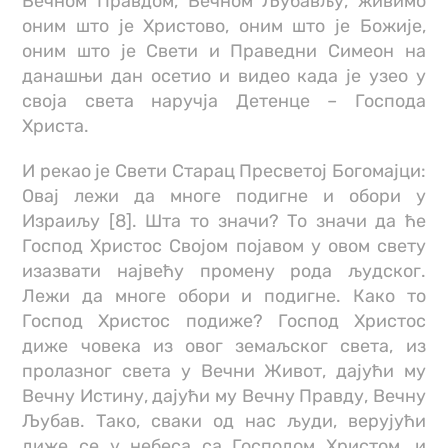
Вечном Правдом, Вечном Љубављу, живимо
оним што је Христово, оним што је Божије,
оним што је Свети и Праведни Симеон на
данашњи дан осетио и видео када је узео у
своја света наручја Детенце – Господа
Христа.
И рекао је Свети Старац Пресветој Богомајци:
Овај лежи да многе подигне и обори у
Израиљу [8]. Шта то значи? То значи да ће
Господ Христос Својом појавом у овом свету
изазвати највећу промену рода људског.
Лежи да многе обори и подигне. Како то
Господ Христос подиже? Господ Христос
диже човека из овог земаљског света, из
пролазног света у Вечни Живот, дајући му
Вечну Истину, дајући му Вечну Правду, Вечну
Љубав. Тако, сваки од нас људи, верујући
диже се у небеса са Господом Христом, и