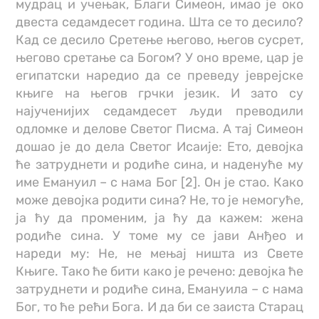
мудрац и учењак, Благи Симеон, имао је око
двеста седамдесет година. Шта се то десило?
Кад се десило Сретење његово, његов сусрет,
његово сретање са Богом? У оно време, цар је
египатски наредио да се преведу јеврејске
књиге на његов грчки језик. И зато су
најученијих седамдесет људи преводили
одломке и делове Светог Писма. А тај Симеон
дошао је до дела Светог Исаије: Ето, девојка
ће затруднети и родиће сина, и наденуће му
име Емануил – с нама Бог [2]. Он је стао. Како
може девојка родити сина? Не, то је немогуће,
ја ћу да променим, ја ћу да кажем: жена
родиће сина. У томе му се јави Анђео и
нареди му: Не, не мењај ништа из Свете
Књиге. Тако ће бити како је речено: девојка ће
затруднети и родиће сина, Емануила – с нама
Бог, то ће рећи Бога. И да би се заиста Старац