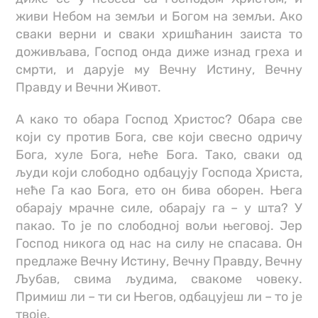
живи Небом на земљи и Богом на земљи. Ако
сваки верни и сваки хришћанин заиста то
доживљава, Господ онда диже изнад греха и
смрти, и дарује му Вечну Истину, Вечну
Правду и Вечни Живот.
А како то обара Господ Христос? Обара све
који су против Бога, све који свесно одричу
Бога, хуле Бога, неће Бога. Тако, сваки од
људи који слободно одбацују Господа Христа,
неће Га као Бога, ето он бива оборен. Њега
обарају мрачне силе, обарају га – у шта? У
пакао. То је по слободној вољи његовој. Јер
Господ никога од нас на силу не спасава. Он
предлаже Вечну Истину, Вечну Правду, Вечну
Љубав, свима људима, свакоме човеку.
Примиш ли – ти си Његов, одбацујеш ли – то је
твоје.