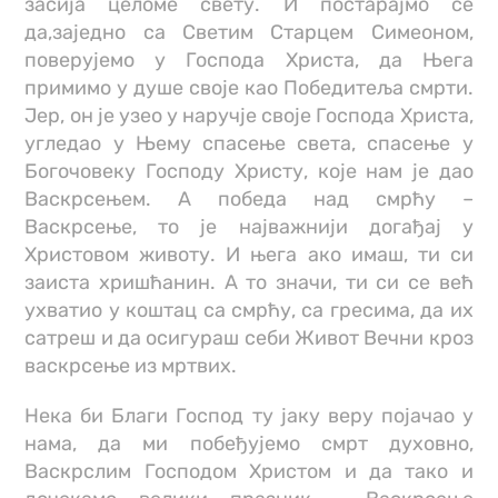
засија целоме свету. И постарајмо се
да,заједно са Светим Старцем Симеоном,
поверујемо у Господа Христа, да Њега
примимо у душе своје као Победитеља смрти.
Јер, он је узео у наручје своје Господа Христа,
угледао у Њему спасење света, спасење у
Богочовеку Господу Христу, које нам је дао
Васкрсењем. А победа над смрћу –
Васкрсење, то је најважнији догађај у
Христовом животу. И њега ако имаш, ти си
заиста хришћанин. А то значи, ти си се већ
ухватио у коштац са смрћу, са гресима, да их
сатреш и да осигураш себи Живот Вечни кроз
васкрсење из мртвих.
Нека би Благи Господ ту јаку веру појачао у
нама, да ми побеђујемо смрт духовно,
Васкрслим Господом Христом и да тако и