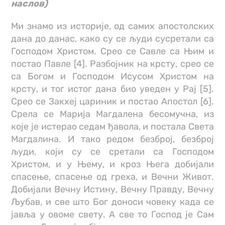
наслов)
Ми знамо из историје, од самих апостолских
дана до данас, како су се људи сусретали са
Господом Христом. Срео се Савле са Њим и
постао Павле [4]. Разбојник на крсту, срео се
са Богом и Господом Исусом Христом на
крсту, и тог истог дана био уведен у Рај [5].
Срео се Закхеј цариник и постао Апостол [6].
Срела се Марија Магдалена бесомучна, из
које је истерао седам ђавола, и постала Света
Магдалина. И тако редом безброј, безброј
људи, који су се сретали са Господом
Христом, и у Њему, и кроз Њега добијали
спасење, спасење од греха, и Вечни Живот.
Добијали Вечну Истину, Вечну Правду, Вечну
Љубав, и све што Бог доноси човеку када се
јавља у овоме свету. А све то Господ је Сам