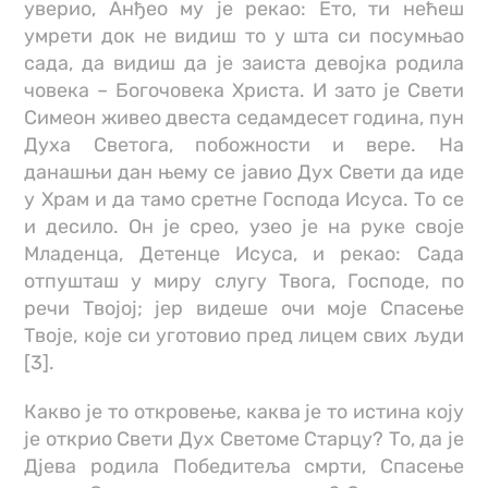
уверио, Анђео му је рекао: Ето, ти нећеш
умрети док не видиш то у шта си посумњао
сада, да видиш да је заиста девојка родила
човека – Богочовека Христа. И зато је Свети
Симеон живео двеста седамдесет година, пун
Духа Светога, побожности и вере. На
данашњи дан њему се јавио Дух Свети да иде
у Храм и да тамо сретне Господа Исуса. То се
и десило. Он је срео, узео је на руке своје
Младенца, Детенце Исуса, и рекао: Сада
отпушташ у миру слугу Твога, Господе, по
речи Твојој; јер видеше очи моје Спасење
Твоје, које си уготовио пред лицем свих људи
[3].
Какво је то откровење, каква је то истина коју
је открио Свети Дух Светоме Старцу? То, да је
Дјева родила Победитеља смрти, Спасење