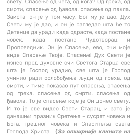
свету. Спасење од чега, од кога? Од греха, од
смрти, спасење од ђавола, спасење од пакла.
Заиста, он је у том часу, Бог му је дао, Дух
Свети му је дао, и он је сагледао шта ће то
Детенце да уради када одрасте, када постане
човек, када постане Чудотворац и
Проповедник. Он је Спасење, ево, очи моје
виде Спасење Твоје. Спасење! Дух Свети је
изнео пред духовне очи Светога Старца све
шта је Господ урадио, све шта је Господ
учинио ради ослобођења људи од греха, од
смрти, и тиме показао пут спасења, спасења
од греха, спасења од смрти, спасења од
ђавола. То је спасење које је Он донео свету.
И то је све видео Свети Старац, и зато је
данашњи празник Сретење – сусрет човека и
Бога, грешног човека и Спаситеља света
Господа Христа.
(
За опширније клкните на