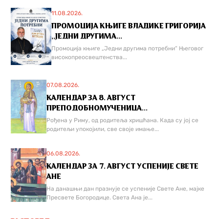
11.08.2026.
ПРОМОЦИЈА КЊИГЕ ВЛАДИКЕ ГРИГОРИЈА
,,ЈЕДНИ ДРУГИМА...
Промоција књиге „Једни другима потребни“ Његовог
високопреосвештенства...
07.08.2026.
КАЛЕНДАР ЗА 8. АВГУСТ
ПРЕПОДОБНОМУЧЕНИЦА...
Рођена у Риму, од родитеља хришћана. Када су јој се
родитељи упокојили, све своје имање...
06.08.2026.
КАЛЕНДАР ЗА 7. АВГУСТ УСПЕНИЈЕ СВЕТЕ
АНЕ
На данашњи дан празнује се успеније Свете Ане, мајке
Пресвете Богородице. Света Ана је...