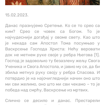
15.02.2023.
Данас празнујемо Сретење. Ко се то срео са
ким? Срео се човек са Богом. То је
најчудеснији догађај у овоме свету. Као што
је некада сам Апостол Тома посумњао у
Васкрсење Господа Христа: Нећу веровати
док не метнем руке своје у ребра Његова [1].
Господ је задовољио ту безазлену жељу Свога
Ученика и Свога Апостола, и јавио му се, да би
збиља метнуо руку своју у ребра Спасова. И
потврдио је на најочигледнији начин оно што
ми сви желимо, оно што ми сви чекамо – то је
победа над смрћу, Васкрсење из мртвих.
Слично се десило и данас. Престарели