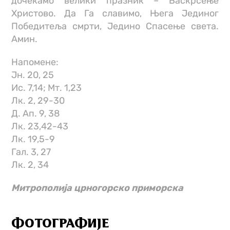
дочекамо велики празник – Васкрсење
Христово. Да Га славимо, Њега Јединог
Победитеља смрти, Једино Спасење света.
Амин.
Напомене:
Jн. 20, 25
Иc. 7,14; Mт. 1,23
Лк. 2, 29-30
Д. Ап. 9, 38
Лк. 23,42-43
Лк. 19,5-9
Гал. 3, 27
Лк. 2, 34
Митрополија црногорско приморска
ФОТОГРАФИЈЕ