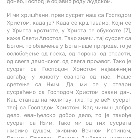
донео, Господ је објавио роду људском.
И ми хришћани, први сусрет наш са Господом
Христом, када је? Када се крштавамо. Који се
у Христа крстисте, у Христа се обукосте [7],
каже Свети Апостол. Тако значи, тај сусрет са
Богом, то облачење у Бога наше природе, то је
ослобођење од греха, од порока, од страсти,
од свега демонског, од свега прљавог. Тако је
сусрет са Господом Христом најважнији
догађај у животу свакога од нас. Наше
сретење са Њим. Да, ми се у ствари
сусрећемо са Господом Христом сваки дан.
Кад станеш на молитву, гле, то је већ сусрет
твој са Господом Христом. Кад чиниш добро
дело, еванђелско добро дело, то је такође
сусрет са Њим. Тако ми од тих сусрета
живимо душом, живимо Вечном Истином,