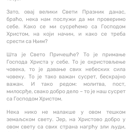
Зато, овај велики Свети Празник данас,
браћо, нека нам послужи да ми проверимо
себе. Како се ми сусрећемо са Господом
Христом, на који начин, и како се треба
срести са Њим?
Шта је Свето Причешће? То је примање
Господа Христа у себе. То је охристовљење
човека, то је давање свих небеских сила
човеку. То је тако важан сусрет, бескрајно
важан. И тако редом: молитва, пост,
милосрђе, свако добро дело – то је наш сусрет
са Господом Христом.
Нека нико не малакше у овом тешком
земаљском свету. Јер, на Христово добро у
овом свету са свих страна нагрћу зли људи,