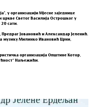
а", у организацији Мјесне заједнице
и цркве Светог Василија Острошког у
 20 сати.
, Предраг Јовановић и Александар Јеленић.
 а музику Милинко Ивановић Црни,
ристичка организација Општине Котор,
ућност” Наљежићи.