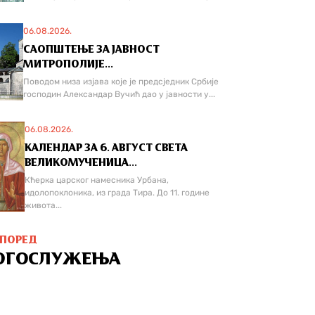
06.08.2026.
САОПШТЕЊЕ ЗА ЈАВНОСТ
МИТРОПОЛИЈЕ...
Поводом низа изјава које је предсједник Србије
господин Александар Вучић дао у јавности у...
06.08.2026.
КАЛЕНДАР ЗА 6. АВГУСТ СВЕТА
ВЕЛИКОМУЧЕНИЦА...
Кћерка царског намесника Урбана,
идолопоклоника, из града Тира. До 11. године
живота...
СПОРЕД
ОГОСЛУЖЕЊА