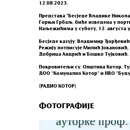
12.08.2023.
Представа "Бесjеде Владике Николај
Горњи Грбаљ, биће изведена у порт
Наљежићима у суботу, 12. августа у
Бесједе казују: Владимир Ђорђевић
Режију потписује Милић Јовановић,
Добрица Андрић и Бошко Тујковић.
Покровитељи су: Општина Котор, Ту
ДОО “Комунално Котор” и НВО “Буд
(РАДИО КОТОР)
ФОТОГРАФИЈЕ