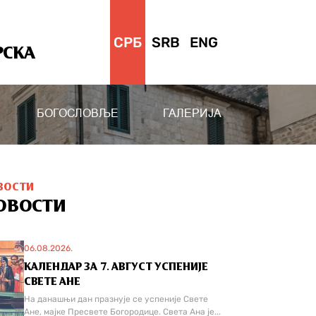
СРБ
SRB
ENG
РСКА
БОГОСЛОВЉЕ
ГАЛЕРИЈА
ВОСТИ
ОВОСТИ
06.08.2026.
КАЛЕНДАР ЗА 7. АВГУСТ УСПЕНИЈЕ
СВЕТЕ АНЕ
На данашњи дан празнује се успеније Свете
Ане, мајке Пресвете Богородице. Света Ана је...