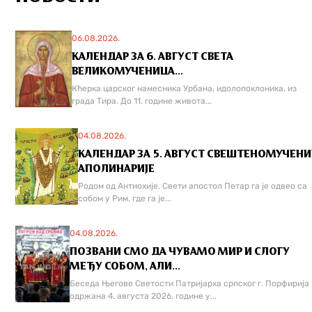
06.08.2026.
КАЛЕНДАР ЗА 6. АВГУСТ СВЕТА
ВЕЛИКОМУЧЕНИЦА...
Кћерка царског намесника Урбана, идолопоклоника, из
града Тира. До 11. године живота...
04.08.2026.
КАЛЕНДАР ЗА 5. АВГУСТ СВЕШТЕНОМУЧЕН
АПОЛИНАРИЈЕ
Родом од Антиохије. Свети апостол Петар га је одвео са
собом у Рим, где га је...
04.08.2026.
ПОЗВАНИ СМО ДА ЧУВАМО МИР И СЛОГУ
МЕЂУ СОБОМ, АЛИ...
Беседа Његове Светости Патријарха српског г. Порфирија
одржана 4. августа 2026. године у...