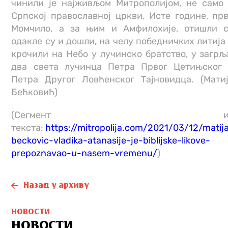
чинили је најживљом Митрополијом, не само
Српској православној цркви. Исте године, пр
Момчило, а за њим и Амфилохије, отишли 
одакле су и дошли, на челу победничких литија
крочили на Небо у лучинско братство, у загрљ
два света лучинца Петра Првог Цетињског
Петра Другог Ловћенског Тајновидца. (Мати
Бећковић)
(Сегмент и
текста:
https://mitropolija.com/2021/03/12/matij
beckovic-vladika-atanasije-je-biblijske-likove-
prepoznavao-u-nasem-vremenu/
)
Назад у архиву
НОВОСТИ
НОВОСТИ