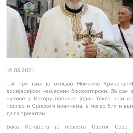
12.03.2021.
...A пре њих је отишао Момчило Кривокапи
архијерејски намјесник бококоторски. Ја сам 
његове у Котору написао један текст који с
послао и Српским новинама, а могао бих и ва
да га прочитам:
Бока Которска је невеста Светог Саве 