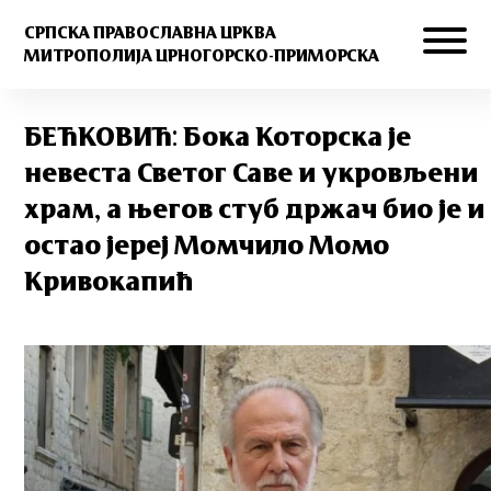
СРПСКА ПРАВОСЛАВНА ЦРКВА
МИТРОПОЛИЈА ЦРНОГОРСКО-ПРИМОРСКА
БЕЋКОВИЋ: Бока Которска је
невеста Светог Саве и укровљени
храм, а његов стуб држач био је и
остао јереј Момчило Момо
Кривокапић