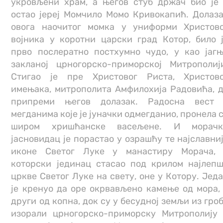
укровљени храм, а његов стуб држач био је
остао јереј Момчило Момо Кривокапић. Долаз
овога наочитог момка у униформи Христов
војника у коротни царски град Котор, било 
прво послератно постхумно чудо, у као јаг
закланој црногорско-приморској Митрополиј
Стигао је пре Христовог Риста, Христов
имењака, митрополита Амфилохија Радовића, 
припреми његов долазак. Радосна вест 
мегданима које је јуначки одмегданио, пронела 
широм хришћанске васељене. И морачк
јасновидац је порастао у озрашћу те најславни
иконе Светог Луке у манастиру Морача,
которски јединац стасао под крилом најлеп
цркве Светог Луке на свету, оне у Котору. Јед
је кренуо да оре окрвављено камење од мора,
други од копна, док су у бесудној земљи из гро
изорали црногорско-приморску Митрополију