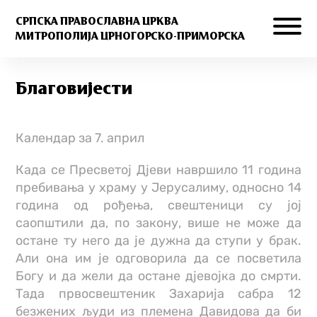
СРПСКА ПРАВОСЛАВНА ЦРКВА
МИТРОПОЛИЈА ЦРНОГОРСКО-ПРИМОРСКА
Благовиjести
Календар за 7. април
Када се Пресветој Дjеви навршило 11 година
пребивања у храму у Јерусалиму, односно 14
година од рођења, свештеници су јој
саопштили да, по закону, више не може да
остане ту него да је дужна да ступи у брак.
Али она им је одговорила да се посветила
Богу и да жели да остане дjевојка до смрти.
Тада првосвештеник Захарија сабра 12
безжених људи из племена Давидова да би