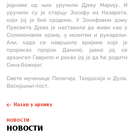
једноме од њих уручили Дjеву Марију. И
уручили су је старцу Јосифу из Назарета,
који јој је био сродник. У Јосифовом дому
Пресвета Дjева је наставила да живи као у
Соломоновом храму, у молитви и рукодељи.
Али, када се навршило вриjеме које је
прорекао пророк Данило, јавио јој се
архангел Гаврило и рекао јој је да ће родити
Сина Божијег.
Свете мученице Пелагија, Теодосија и Дула.
Васкршњи пост.
Назад у архиву
НОВОСТИ
НОВОСТИ