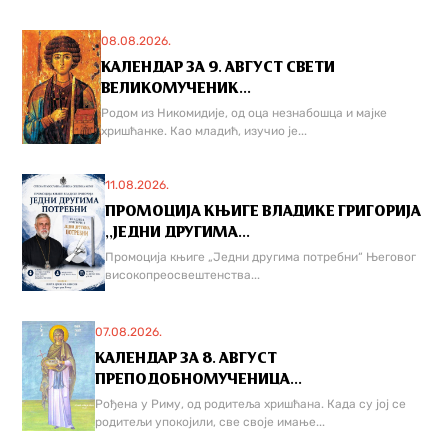
08.08.2026.
КАЛЕНДАР ЗА 9. АВГУСТ СВЕТИ
ВЕЛИКОМУЧЕНИК...
Родом из Никомидије, од оца незнабошца и мајке
хришћанке. Као младић, изучио је...
11.08.2026.
ПРОМОЦИЈА КЊИГЕ ВЛАДИКЕ ГРИГОРИЈА
,,ЈЕДНИ ДРУГИМА...
Промоција књиге „Једни другима потребни“ Његовог
високопреосвештенства...
07.08.2026.
КАЛЕНДАР ЗА 8. АВГУСТ
ПРЕПОДОБНОМУЧЕНИЦА...
Рођена у Риму, од родитеља хришћана. Када су јој се
родитељи упокојили, све своје имање...