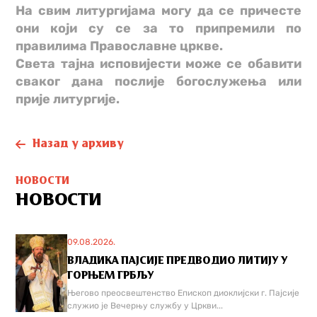
На свим литургијама могу да се причесте
они који су се за то припремили по
правилима Православне цркве.
Света тајна исповијести може се обавити
сваког дана послије богослужења или
прије литургије.
Назад у архиву
НОВОСТИ
НОВОСТИ
09.08.2026.
ВЛАДИКА ПАЈСИЈЕ ПРЕДВОДИО ЛИТИЈУ У
ГОРЊЕМ ГРБЉУ
Његово преосвештенство Епископ диоклијски г. Пајсије
служио је Вечерњу службу у Цркви...