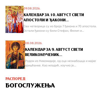
09.08.2026.
КАЛЕНДАР ЗА 10. АВГУСТ СВЕТИ
АПОСТОЛИ И ЂАКОНИ...
Сва четворица су из броја 7 ђакона и 70 апостола.
Остали ђакони су били Стефан, Филип и...
08.08.2026.
КАЛЕНДАР ЗА 9. АВГУСТ СВЕТИ
ВЕЛИКОМУЧЕНИК...
Родом из Никомидије, од оца незнабошца и мајке
хришћанке. Као младић, изучио је...
РАСПОРЕД
БОГОСЛУЖЕЊА