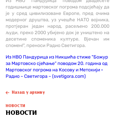
Из НВО “Пандурица“ поводом двадесете
годишњице мартовског погрома подсјећају да
је у сред цивилизоване Европе, пред очима
модерног друштва, уз учешће НАТО војника,
протјеран један народ, расељено 200.000
људи, преко 2000 убијено док је уништено на
десетине споменика културе. Вјечан им
спомен!", преноси Радио Светигора.
Из НВО Пандурица из Никшића стиже "Божур
за Мартовско сјећање“ поводом 20. година од
Мартовског погрома на Косову и Метохији •
Радио ~ Светигора ~ (svetigora.com)
Назад у архиву
НОВОСТИ
НОВОСТИ