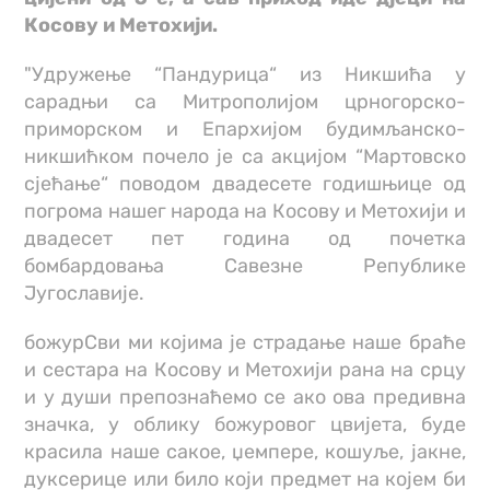
Косову и Метохији.
"Удружење “Пандурица“ из Никшића у
сарадњи са Митрополијом црногорско-
приморском и Епархијом будимљанско-
никшићком почело је са акцијом “Мартовско
сјећање“ поводом двадесете годишњице од
погрома нашег народа на Косову и Метохији и
двадесет пет година од почетка
бомбардовања Савезне Републике
Југославије.
божурСви ми којима је страдање наше браће
и сестара на Косову и Метохији рана на срцу
и у души препознаћемо се ако ова предивна
значка, у облику божуровог цвијета, буде
красила наше сакое, џемпере, кошуље, јакне,
дуксерице или било који предмет на којем би