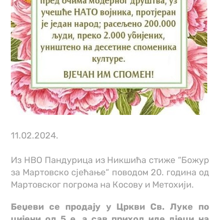
11.02.2024.
Из НВО Пандурица из Никшића стиже “Божур
за Мартовско сјећање“ поводом 20. година од
Мартовског погрома на Косову и Метохији.
Беџеви се продају у Цркви Св. Луке по
цијени од 5 е, а сав приход иде дјеци на