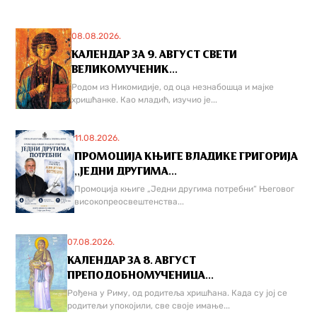
08.08.2026.
КАЛЕНДАР ЗА 9. АВГУСТ СВЕТИ
ВЕЛИКОМУЧЕНИК...
Родом из Никомидије, од оца незнабошца и мајке
хришћанке. Као младић, изучио је...
11.08.2026.
ПРОМОЦИЈА КЊИГЕ ВЛАДИКЕ ГРИГОРИЈА
,,ЈЕДНИ ДРУГИМА...
Промоција књиге „Једни другима потребни“ Његовог
високопреосвештенства...
07.08.2026.
КАЛЕНДАР ЗА 8. АВГУСТ
ПРЕПОДОБНОМУЧЕНИЦА...
Рођена у Риму, од родитеља хришћана. Када су јој се
родитељи упокојили, све своје имање...