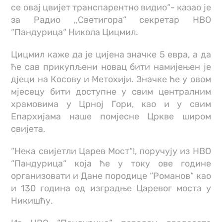
се овај цвијет транспарентно видио“- казао је
за Радио ,,Светигора“ секретар НВО
“Пандурица“ Никола Цицмил.
Цицмил каже да је цијена значке 5 евра, а да
ће сав прикупљени новац бити намијењен је
дјеци на Косову и Метохији. Значке ће у овом
мјесецу бити доступне у свим централним
храмовима у Црној Гори, као и у свим
Епархијама наше помјесне Цркве широм
свијета.
“Нека свијетли Царев Мост“!, поручују из НВО
“Пандурица“ која ће у току ове године
организовати и Дане породице “Романов“ као
и 130 година од изградње Царевог моста у
Никишћу.