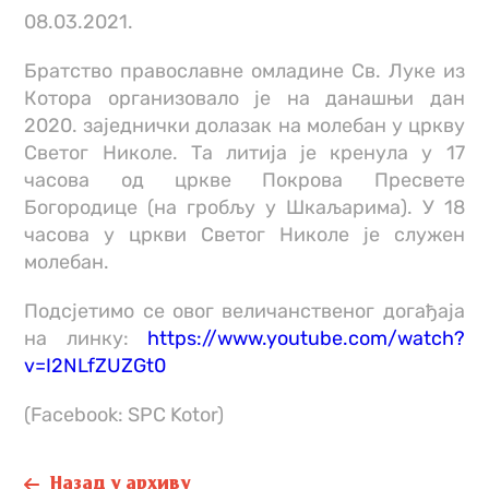
08.03.2021.
Братство православне омладине Св. Луке из
Котора организовало је на данашњи дан
2020. заједнички долазак на молебан у цркву
Светог Николе. Та литија је кренула у 17
часова од цркве Покрова Пресвете
Богородице (на гробљу у Шкаљарима). У 18
часова у цркви Светог Николе је служен
молебан.
Подсјетимо се овог величанственог догађаја
на линку:
https://www.youtube.com/watch?
v=I2NLfZUZGt0
(Facebook: SPC Kotor)
Назад у архиву