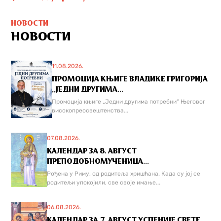
НОВОСТИ
НОВОСТИ
11.08.2026.
ПРОМОЦИЈА КЊИГЕ ВЛАДИКЕ ГРИГОРИЈА
,,ЈЕДНИ ДРУГИМА...
Промоција књиге „Једни другима потребни“ Његовог
високопреосвештенства...
07.08.2026.
КАЛЕНДАР ЗА 8. АВГУСТ
ПРЕПОДОБНОМУЧЕНИЦА...
Рођена у Риму, од родитеља хришћана. Када су јој се
родитељи упокојили, све своје имање...
06.08.2026.
КАЛЕНДАР ЗА 7. АВГУСТ УСПЕНИЈЕ СВЕТЕ