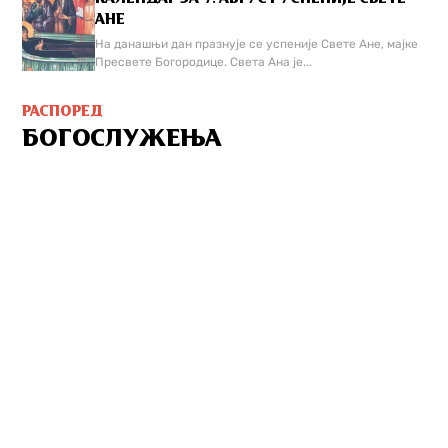
АНЕ
На данашњи дан празнује се успеније Свете Ане, мајке
Пресвете Богородице. Света Ана је...
РАСПОРЕД
БОГОСЛУЖЕЊА