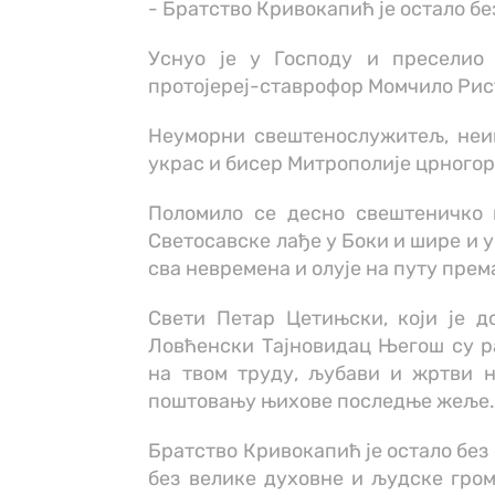
- Братство Кривокапић је остало бе
Уснуо је у Господу и преселио
протојереј-ставрофор Момчило Ри
Неуморни свештенослужитељ, неи
украс и бисер Митрополије црного
Поломило се десно свештеничко к
Светосавске лађе у Боки и шире и 
сва невремена и олује на путу прем
Свети Петар Цетињски, који је д
Ловћенски Тајновидац Његош су ра
на твом труду, љубави и жртви 
поштовању њихове последње жеље
Братство Кривокапић је остало без
без велике духовне и људске гром