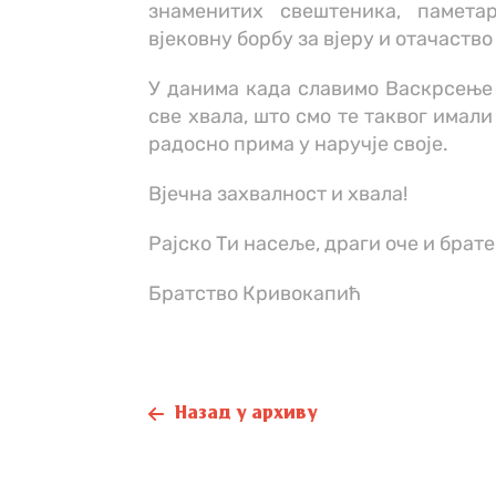
знаменитих свештеника, паметар
вјековну борбу за вјеру и отачаство
У данима када славимо Васкрсење 
све хвала, што смо те таквог имал
радосно прима у наручје своје.
Вјечна захвалност и хвала!
Рајско Ти насеље, драги оче и брат
Братство Кривокапић
Назад у архиву