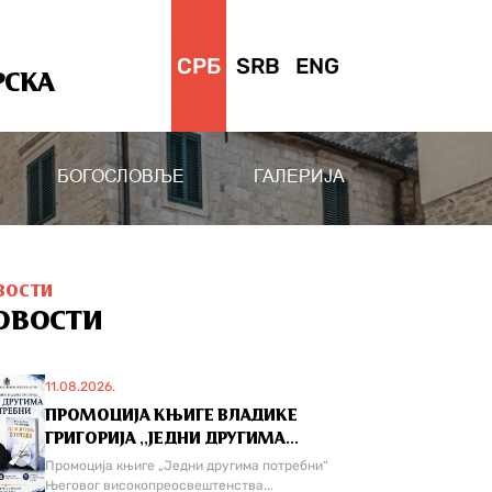
СРБ
SRB
ENG
РСКА
БОГОСЛОВЉЕ
ГАЛЕРИЈА
ВОСТИ
ОВОСТИ
11.08.2026.
ПРОМОЦИЈА КЊИГЕ ВЛАДИКЕ
ГРИГОРИЈА ,,ЈЕДНИ ДРУГИМА...
Промоција књиге „Једни другима потребни“
Његовог високопреосвештенства...