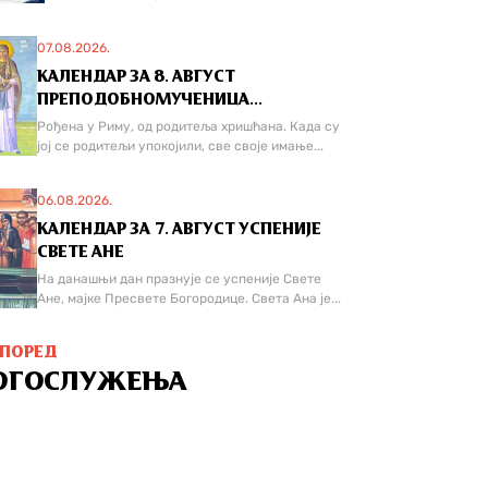
07.08.2026.
КАЛЕНДАР ЗА 8. АВГУСТ
ПРЕПОДОБНОМУЧЕНИЦА...
Рођена у Риму, од родитеља хришћана. Када су
јој се родитељи упокојили, све своје имање...
06.08.2026.
КАЛЕНДАР ЗА 7. АВГУСТ УСПЕНИЈЕ
СВЕТЕ АНЕ
На данашњи дан празнује се успеније Свете
Ане, мајке Пресвете Богородице. Света Ана је...
СПОРЕД
ОГОСЛУЖЕЊА