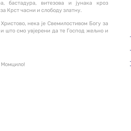
а, бастадура, витезова и јунака кроз
 за Крст часни и слободу златну.
Христово, нека је Свемилостивом Богу за
и и што смо увјерени да те Господ жељно и
е Момцило!