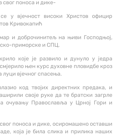
з свог поноса и дике-
 се у вјечност високи Христов официр
стов Кривокапић
мар и доброчинитељ на њиви Господњој,
рско-приморске и СПЦ.
рило које је развило и дунуло у једра
усмјерило њен курс духовне пловидбе кроз
а луци вјечног спасења.
олазио код твојих директних предака, и
ширили своје руке да те братски загрле
на очувању Православља у Црној Гори и
.
 свог поноса и дике, осиромашено оставши
аде, која је била слика и прилика наших