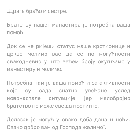
„Драга браћо и сестре,
Братству нашег манастира је потребна ваша
помоћ.
Док се не ријеши статус наше крстионице и
цркве молимо вас да се по могућности
свакодневно у што већем броју окупљамо у
манастиру и молимо.
Потребна нам је ваша помоћ и за активности
које су сада знатно увећане услед
новонастале ситуације, јер малобројно
братство не може све да постигне.
Долазак је могућ у свако доба дана и ноћи.
Свако добро вам од Господа желимо“.