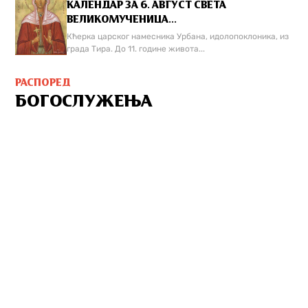
КАЛЕНДАР ЗА 6. АВГУСТ СВЕТА
ВЕЛИКОМУЧЕНИЦА...
Кћерка царског намесника Урбана, идолопоклоника, из
града Тира. До 11. године живота...
РАСПОРЕД
БОГОСЛУЖЕЊА