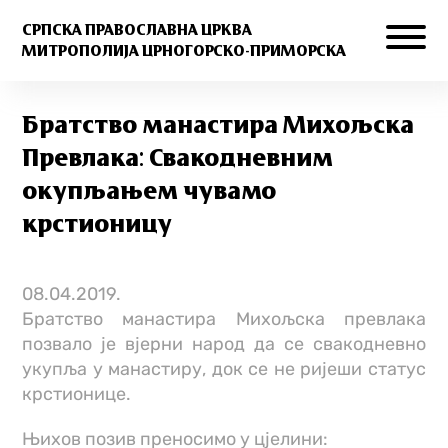
СРПСКА ПРАВОСЛАВНА ЦРКВА
МИТРОПОЛИЈА ЦРНОГОРСКО-ПРИМОРСКА
Братствo манастира Михољска
Превлака: Свакодневним
окупљањем чувамо
крстионицу
08.04.2019.
Братствo манастира Михољска превлака
позвало је вјерни народ да се свакодневно
укупља у манастиру, док се не ријеши статус
крстионице.
Њихов позив преносимо у цјелини: