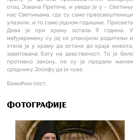
отац Јована Претече, и уведе је у – Светињу
нас Светињама, где су само првосвештеници
улазили, и то само једном годишње. Пресвета
Дева је при храму остала 9 година. У
међувремену су јој се упокојили родитељи и
хтела је у храму да остане до краја живота,
заветована Богу на девственост. То је било
противно закону, па су је предали њеном
сроднику Јосифу да је чува.
Божићни пост.
ФОТОГРАФИЈЕ