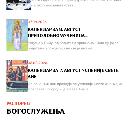
Промоција књиге „Једни другима потребни“ Његовог
високопреосвештенства...
07.08.2026.
КАЛЕНДАР ЗА 8. АВГУСТ
ПРЕПОДОБНОМУЧЕНИЦА...
Рођена у Риму, од родитеља хришћана. Када су јој се
родитељи упокојили, све своје имање...
06.08.2026.
КАЛЕНДАР ЗА 7. АВГУСТ УСПЕНИЈЕ СВЕТЕ
АНЕ
На данашњи дан празнује се успеније Свете Ане, мајке
Пресвете Богородице. Света Ана је...
РАСПОРЕД
БОГОСЛУЖЕЊА