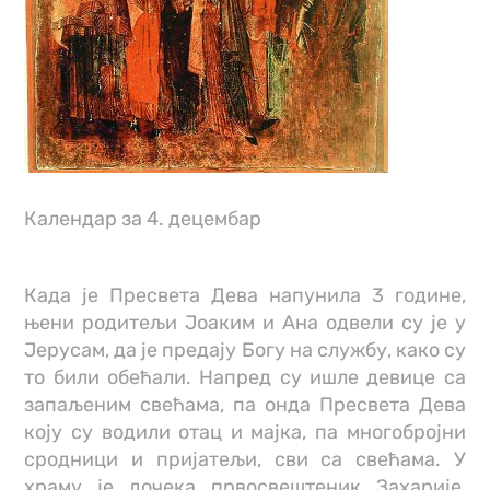
Календар за 4. децембар
Када је Пресвета Дева напунила 3 године,
њени родитељи Јоаким и Ана одвели су је у
Јерусам, да је предају Богу на службу, како су
то били обећали. Напред су ишле девице са
запаљеним свећама, па онда Пресвета Дева
коју су водили отац и мајка, па многобројни
сродници и пријатељи, сви са свећама. У
храму је дочека првосвештеник Захарије,