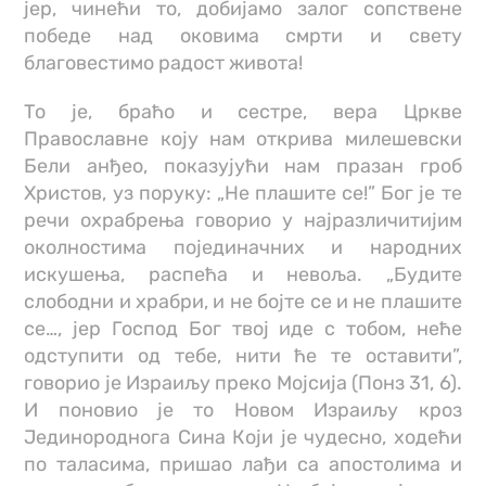
јер, чинећи то, добијамо залог сопствене
победе над оковима смрти и свету
благовестимо радост живота!
То је, браћо и сестре, вера Цркве
Православне коју нам открива милешевски
Бели анђео, показујући нам празан гроб
Христов, уз поруку: „Не плашите се!” Бог је те
речи охрабрења говорио у најразличитијим
околностима појединачних и народних
искушења, распећа и невоља. „Будите
слободни и храбри, и не бојте се и не плашите
се…, јер Господ Бог твој иде с тобом, неће
одступити од тебе, нити ће те оставити”,
говорио је Израиљу преко Мојсија (Понз 31, 6).
И поновио је то Новом Израиљу кроз
Јединороднога Сина Који је чудесно, ходећи
по таласима, пришао лађи са апостолима и