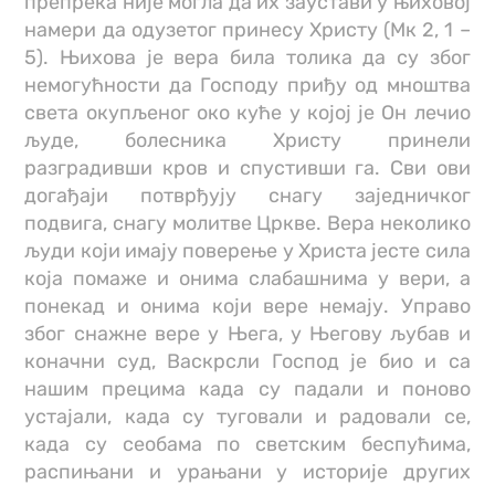
препрека није могла да их заустави у њиховој
намери да одузетог принесу Христу (Мк 2, 1 –
5). Њихова је вера била толика да су због
немогућности да Господу приђу од мноштва
света окупљеног око куће у којој је Он лечио
људе, болесника Христу принели
разградивши кров и спустивши га. Сви ови
догађаји потврђују снагу заједничког
подвига, снагу молитве Цркве. Вера неколико
људи који имају поверење у Христа јесте сила
која помаже и онима слабашнима у вери, а
понекад и онима који вере немају. Управо
због снажне вере у Њега, у Његову љубав и
коначни суд, Васкрсли Господ је био и са
нашим прецима када су падали и поново
устајали, када су туговали и радовали се,
када су сеобама по светским беспућима,
распињани и урањани у историје других