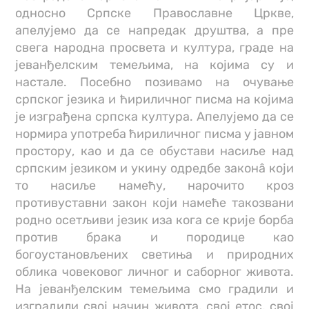
односно Српске Православне Цркве,
апелујемо да се напредак друштва, а пре
свега народна просвета и култура, граде на
јеванђелским темељима, на којима су и
настале. Посебно позивамо на очување
српског језика и ћириличног писма на којима
је изграђена српска култура. Апелујемо да се
нормира употреба ћириличног писма у јавном
простору, као и да се обустави насиље над
српским језиком и укину одредбе законâ који
то насиље намећу, нарочито кроз
противуставни закон који намеће такозвани
родно осетљиви језик иза кога се крије борба
против брака и породице као
богоустановљених светиња и природних
облика човековог личног и саборног живота.
На јеванђелским темељима смо градили и
изградили свој начин живота, свој етос, свој