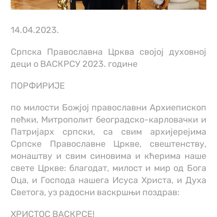
14.04.2023.
Српска Православна Црква својој духовној
деци о ВАСКРСУ 2023. године
ПОРФИРИЈЕ
по милости Божјој православни Архиепископ
пећки, Митрополит београдско-карловачки и
Патријарх српски, са свим архијерејима
Српске Православне Цркве, свештенству,
монаштву и свим синовима и кћерима наше
свете Цркве: благодат, милост и мир од Бога
Оца, и Господа нашега Исуса Христа, и Духа
Светога, уз радосни васкршњи поздрав:
ХРИСТОС ВАСКРСЕ!