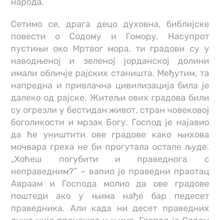
народа.
Сетимо се, драга децо духовна, библијске
повести о Содому и Гомору. Насупрот
пустињи око Мртвог мора, ти градови су у
наводњеној и зеленој јорданској долини
имали обличје рајских станишта. Међутим, та
напредна и привлачна цивилизација била је
далеко од рајске. Житељи ових градова били
су огрезли у бестидан живот, стран човековој
боголикости и мрзак Богу. Господ је најавио
да ће уништити ове градове како њихова
мочвара греха не би прогутала остале људе.
„Хоћеш погубити и праведнога с
неправедним?” – вапио је праведни праотац
Авраам и Господа молио да ове градове
поштеди ако у њима нађе бар педесет
праведника. Aли када ни десет праведних