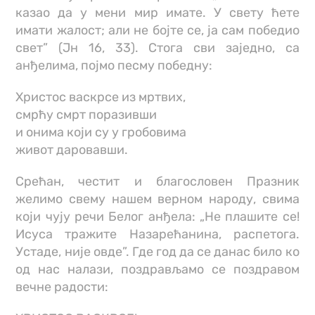
казао да у мени мир имате. У свету ћете
имати жалост; али не бојте се, ја сам победио
свет” (Јн 16, 33). Стога сви заједно, са
анђелима, појмо песму победну:
Христос васкрсе из мртвих,
смрћу смрт поразивши
и онима који су у гробовима
живот даровавши.
Срећан, честит и благословен Празник
желимо свему нашем верном народу, свима
који чују речи Белог анђела: „Не плашите се!
Исуса тражите Назарећанина, распетога.
Устаде, није овде”. Где год да се данас било ко
од нас налази, поздрављамо се поздравом
вечне радости: