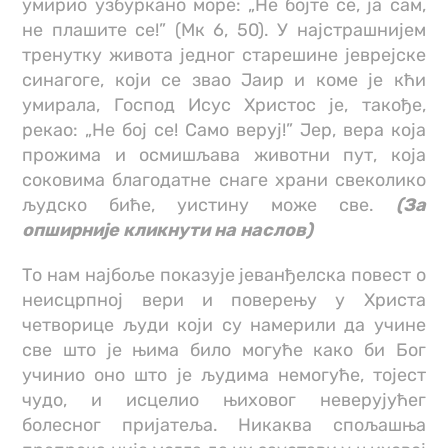
умирио узбуркано море: „Не бојте се, ја сам,
не плашите се!” (Мк 6, 50). У најстрашнијем
тренутку живота једног старешине јеврејске
синагоге, који се звао Јаир и коме је кћи
умирала, Господ Исус Христос је, такође,
рекао: „Не бој се! Само веруј!” Јер, вера која
прожима и осмишљава животни пут, која
соковима благодатне снаге храни свеколико
људско биће, уистину може све.
(За
опширније кликнути на наслов)
То нам најбоље показује јеванђелска повест о
неисцрпној вери и поверењу у Христа
четворице људи који су намерили да учине
све што је њима било могуће како би Бог
учинио оно што је људима немогуће, тојест
чудо, и исцелио њиховог неверујућег
болесног пријатеља. Никаква спољашња