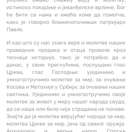
истинско покајање и јеванђелске врлине, Бог
ће бити са нама и имаће коме да помогне,
како је говорио блаженопочивши патријарх
Павле.
И као што су нас снага вере и молитве наших
праведних предака и отаца провеле кроз
теснаце историје, тако је потребно да и
данас, у свим прегнућима, послушамо глас
Цркве, глас Господњи: ујединимо и
умногостручимо молитве за мир, за очување
Косова и Метохије у Србији, за очување наших
светиња. Ујединимо и умногостручимо своје
молитве за живот у миру нашег народа свуда,
да се наша или било чија страдања не понове.
Знајте да је молитва верујућег народа за мир,
молитва Цркве за мир, јача од сваког оружја.
Архијереји и верни народ Српске