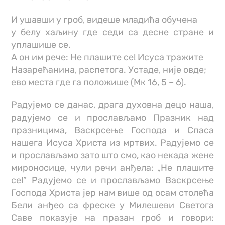
И ушавши у гроб, видеше младића обучена
у белу хаљину где седи са десне стране и
уплашише се.
А он им рече: Не плашите се! Исуса тражите
Назарећанина, распетога. Устаде, није овде;
ево места где га положише (Мк 16, 5 – 6).
Радујемо се данас, драга духовна децо наша,
радујемо се и прослављамо Празник над
празницима, Васкрсење Господа и Спаса
нашега Исуса Христа из мртвих. Радујемо се
и прослављамо зато што смо, као некада жене
мироносице, чули речи анђела: „Не плашите
се!” Радујемо се и прослављамо Васкрсење
Господа Христа јер нам више од осам столећа
Бели анђео са фреске у Милешеви Светога
Саве показује на празан гроб и говори: