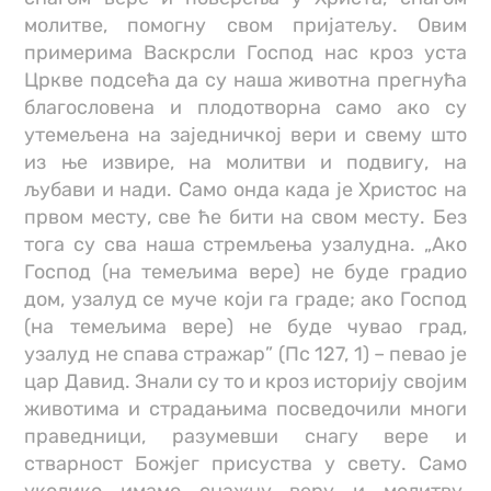
молитве, помогну свом пријатељу. Овим
примерима Васкрсли Господ нас кроз уста
Цркве подсећа да су наша животна прегнућа
благословена и плодотворна само ако су
утемељена на заједничкој вери и свему што
из ње извире, на молитви и подвигу, на
љубави и нади. Само онда када је Христос на
првом месту, све ће бити на свом месту. Без
тога су сва наша стремљења узалудна. „Ако
Господ (на темељима вере) не буде градио
дом, узалуд се муче који га граде; ако Господ
(на темељима вере) не буде чувао град,
узалуд не спава стражар” (Пс 127, 1) – певао је
цар Давид. Знали су то и кроз историју својим
животима и страдањима посведочили многи
праведници, разумевши снагу вере и
стварност Божјег присуства у свету. Само
уколико имамо снажну веру и молитву,