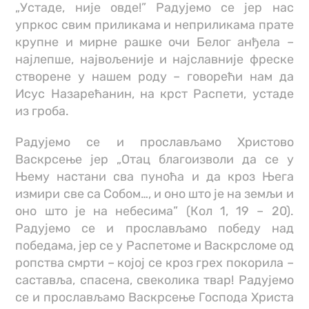
„Устаде, није овде!” Радујемо се јер нас
упркос свим приликама и неприликама прате
крупне и мирне рашке очи Белог анђела –
најлепше, највољеније и најславније фреске
створене у нашем роду – говорећи нам да
Исус Назарећанин, на крст Распети, устаде
из гроба.
Радујемо се и прослављамо Христово
Васкрсење јер „Отац благоизволи да се у
Њему настани сва пуноћа и да кроз Њега
измири све са Собом…, и оно што је на земљи и
оно што је на небесима” (Кол 1, 19 – 20).
Радујемо се и прослављамо победу над
победама, јер се у Распетоме и Васкрсломе од
ропства смрти – којој се кроз грех покорила –
саставља, спасена, свеколика твар! Радујемо
се и прослављамо Васкрсење Господа Христа