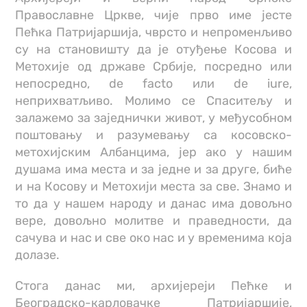
Православне Цркве, чије прво име јесте
Пећка Патријаршија, чврсто и непроменљиво
су на становишту да је отуђење Косова и
Метохије од државе Србије, посредно или
непосредно, de facto или de iure,
неприхватљиво. Молимо се Спаситељу и
залажемо за заједнички живот, у међусобном
поштовању и разумевању са косовско-
метохијским Албанцима, јер ако у нашим
душама има места и за једне и за друге, биће
и на Косову и Метохији места за све. Знамо и
то да у нашем народу и данас има довољно
вере, довољно молитве и праведности, да
сачува и нас и све око нас и у временима која
долазе.
Стога данас ми, архијереји Пећке и
Београдско-карловачке Патријаршије,