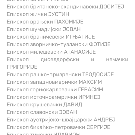
Епископ британско-скандинавски ДОСИТЕЈ
Епископ жички ЈУСТИН
Епископ врањски ПАХОМИЈЕ
Епископ шумадијски ЈОВАН
Епископ браничевски ИГЊАТИЈЕ
Епископ зворничко-тузлански ФОТИЈЕ
Епископ милешевски АТАНАСИЈЕ
Епископ диселдорфски и немачки
ГРИГОРИЈЕ
Епископ рашко-призренски ТЕОДОСИЈЕ
Епископ западноамерички МАКСИМ
Епископ горњокарловачки ГЕРАСИМ
Епископ источноамерички ИРИНЕЈ
Епископ крушевачки ДАВИД
Епископ славонски ЈОВАН
Епископ аустријско-швајцарски АНДРЕЈ
Епископ бихаћко-петровачки СЕРГИЈЕ
Епископ тимочки ИЛАРИОН