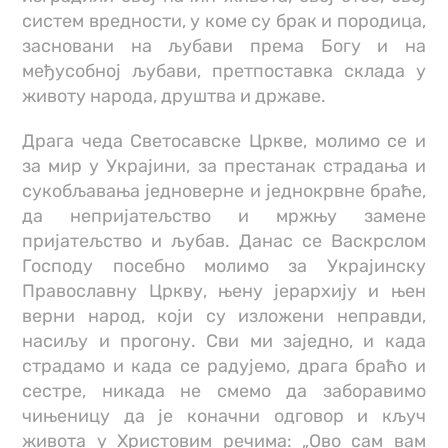
систем вредности, у коме су брак и породица,
засновани на љубави према Богу и на
међусобној љубави, претпоставка склада у
животу народа, друштва и државе.
Драга чеда Светосавске Цркве, молимо се и
за мир у Украјини, за престанак страдања и
сукобљавања једноверне и једнокрвне браће,
да непријатељство и мржњу замене
пријатељство и љубав. Данас се Васкрслом
Господу посебно молимо за Украјинску
Православну Цркву, њену јерархију и њен
верни народ, који су изложени неправди,
насиљу и прогону. Сви ми заједно, и када
страдамо и када се радујемо, драга браћо и
сестре, никада не смемо да заборавимо
чињеницу да је коначни одговор и кључ
живота у Христовим речима: „Ово сам вам