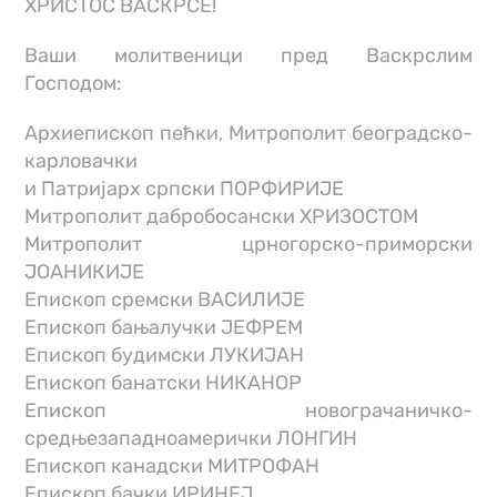
ХРИСТОС ВАСКРСЕ!
Ваши молитвеници пред Васкрслим
Господом:
Архиепископ пећки, Митрополит београдско-
карловачки
и Патријарх српски ПОРФИРИЈЕ
Митрополит дабробосански ХРИЗОСТОМ
Митрополит црногорско-приморски
ЈОАНИКИЈЕ
Епископ сремски ВАСИЛИЈЕ
Епископ бањалучки ЈЕФРЕМ
Епископ будимски ЛУКИЈАН
Епископ банатски НИКАНОР
Епископ новограчаничко-
средњезападноамерички ЛОНГИН
Епископ канадски МИТРОФАН
Епископ бачки ИРИНЕЈ