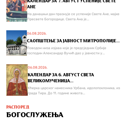
КАЛЕНДАР ЗА 7. АВГУСТ УСПЕНИЈЕ СВЕТЕ
АНЕ
На данашњи дан празнује се успеније Свете Ане, мајке
Пресвете Богородице. Света Ана је...
06.08.2026.
САОПШТЕЊЕ ЗА ЈАВНОСТ МИТРОПОЛИЈЕ...
Поводом низа изјава које је предсједник Србије
господин Александар Вучић дао у јавности у...
06.08.2026.
КАЛЕНДАР ЗА 6. АВГУСТ СВЕТА
ВЕЛИКОМУЧЕНИЦА...
Кћерка царског намесника Урбана, идолопоклоника, из
града Тира. До 11. године живота...
РАСПОРЕД
БОГОСЛУЖЕЊА