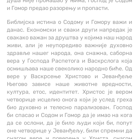
душа није пронашао у њима, Господ је Содом
и Гомор предао разорењу и пропасти.
Библијска истина о Содому и Гомору важи и
данас. Економски и сваки други напредак је
свакако важан за друштва у којима наш народ
живи, али је неупоредиво важније духовно
здравље нашег народа, она снажна, саборна
вера у Господа Распетогa и Васкрслога која
осмишљава наше свеколико народно биће. Од
вере у Васкрсење Христово и Јеванђеље
Његово зависе наше животне вредности,
култура, етос, идентитет. Христос је вером
четворице исцелио онога који је услед греха
био духовно и телесно парализован. Господ
би спасао и Содом и Гомор да је имао на кога
да се ослони, да је било људи који би, попут
оне четворице у Јеванђељу, били спремни да
снагом вере и поверења у Христа, снагом