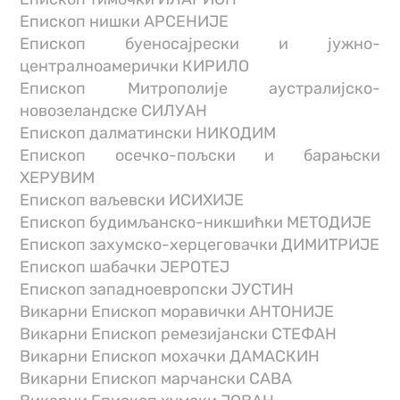
Епископ нишки АРСЕНИЈЕ
Епископ буеносајрески и јужно-
централноамерички КИРИЛО
Епископ Митрополије аустралијско-
новозеландске СИЛУАН
Епископ далматински НИКОДИМ
Епископ осечко-пољски и барањски
ХЕРУВИМ
Епископ ваљевски ИСИХИЈЕ
Епископ будимљанско-никшићки МЕТОДИЈЕ
Епископ захумско-херцеговачки ДИМИТРИЈЕ
Епископ шабачки ЈЕРОТЕЈ
Епископ западноевропски ЈУСТИН
Викарни Епископ моравички АНТОНИЈЕ
Викарни Епископ ремезијански СТЕФАН
Викарни Епископ мохачки ДАМАСКИН
Викарни Епископ марчански САВА