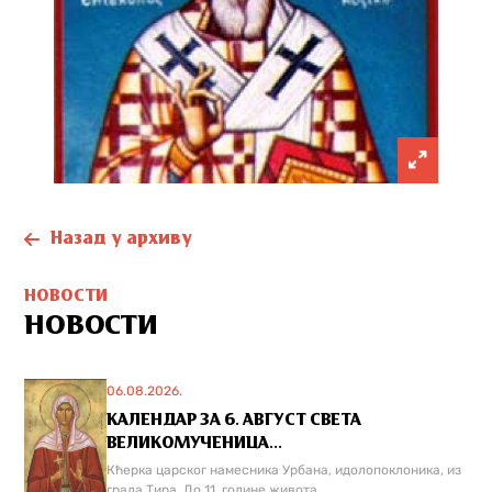
Назад у архиву
НОВОСТИ
НОВОСТИ
06.08.2026.
КАЛЕНДАР ЗА 6. АВГУСТ СВЕТА
ВЕЛИКОМУЧЕНИЦА...
Кћерка царског намесника Урбана, идолопоклоника, из
града Тира. До 11. године живота...