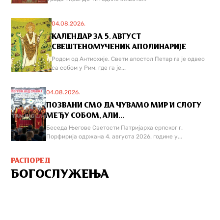
04.08.2026.
КАЛЕНДАР ЗА 5. АВГУСТ
СВЕШТЕНОМУЧЕНИК АПОЛИНАРИЈЕ
Родом од Антиохије. Свети апостол Петар га је одвео
са собом у Рим, где га је...
04.08.2026.
ПОЗВАНИ СМО ДА ЧУВАМО МИР И СЛОГУ
МЕЂУ СОБОМ, АЛИ...
Беседа Његове Светости Патријарха српског г.
Порфирија одржана 4. августа 2026. године у...
РАСПОРЕД
БОГОСЛУЖЕЊА