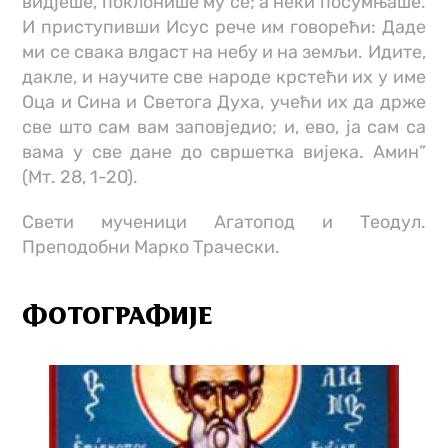
видјеше, поклонише му се; а неки посумњаше.
И приступивши Исус рече им говорећи: Даде
ми се свака влgаст на небу и на земљи. Идите,
дакле, и научите све народе крстећи их у име
Оца и Сина и Светога Духа, учећи их да држе
све што сам вам заповједио; и, ево, ја сам са
вама у све дане до свршетка вијека. Амин”
(Мт. 28, 1-20).
Свети мученици Агатопод и Теодул.
Преподобни Марко Трачески.
ФОТОГРАФИЈЕ