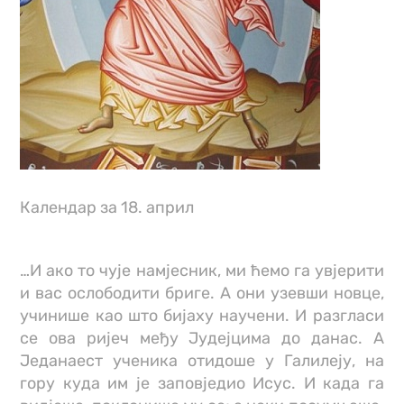
Календар за 18. април
…И ако то чује намјесник, ми ћемо га увјерити
и вас ослободити бриге. А они узевши новце,
учинише као што бијаху научени. И разгласи
се ова ријеч међу Јудејцима до данас. А
Једанаест ученика отидоше у Галилеју, на
гору куда им је заповједио Исус. И када га