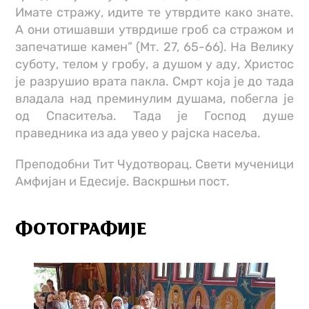
Имате стражу, идите те утврдите како знате.
А они отишавши утврдише гроб са стражом и
запечатише камен” (Мт. 27, 65-66). На Велику
суботу, телом у гробу, а душом у аду, Христос
је разрушио врата пакла. Смрт која је до тада
владала над преминулим душама, побегла је
од Спаситеља. Тада је Господ душе
праведника из ада увео у рајска насеља.
Преподобни Тит Чудотворац. Свети мученици
Амфијан и Едесије. Васкршњи пост.
ФОТОГРАФИЈЕ