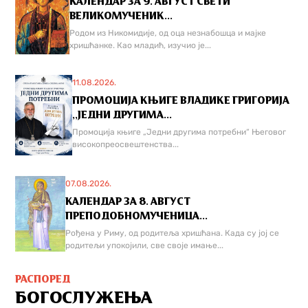
КАЛЕНДАР ЗА 9. АВГУСТ СВЕТИ
ВЕЛИКОМУЧЕНИК...
Родом из Никомидије, од оца незнабошца и мајке
хришћанке. Као младић, изучио је...
11.08.2026.
ПРОМОЦИЈА КЊИГЕ ВЛАДИКЕ ГРИГОРИЈА
,,ЈЕДНИ ДРУГИМА...
Промоција књиге „Једни другима потребни“ Његовог
високопреосвештенства...
07.08.2026.
КАЛЕНДАР ЗА 8. АВГУСТ
ПРЕПОДОБНОМУЧЕНИЦА...
Рођена у Риму, од родитеља хришћана. Када су јој се
родитељи упокојили, све своје имање...
РАСПОРЕД
БОГОСЛУЖЕЊА