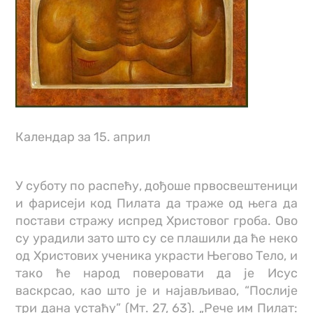
Календар за 15. април
У суботу по распећу, дођоше првосвештеници
и фарисеји код Пилата да траже од њега да
постави стражу испред Христовог гроба. Ово
су урадили зато што су се плашили да ће неко
од Христових ученика украсти Његово Тело, и
тако ће народ поверовати да је Исус
васкрсао, као што је и најављивао, “Послије
три дана устаћу” (Мт. 27, 63). „Рече им Пилат: