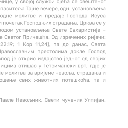
ице, у својој служби сјећа се свештеног
паситеља Тајне вечере, одн. установљења
родне молитве и предаје Господа Исуса
и почетак Господњих страдања, Црква се у
водом установљења Свете Евхаристије –
јне Светог Причешћа. Од изречених ријечи:
2,19; 1 Кор 11,24), па до данас, Света
Православним престолима докле Господ
спод је открио издајство једног од својих
ницима отишао у Гетсимански врт, гдје је
је молитва за вријеме невоља, страдања и
ношење свих животних потешкоћа, па и
Павле Невољник. Свети мученик Улпијан.