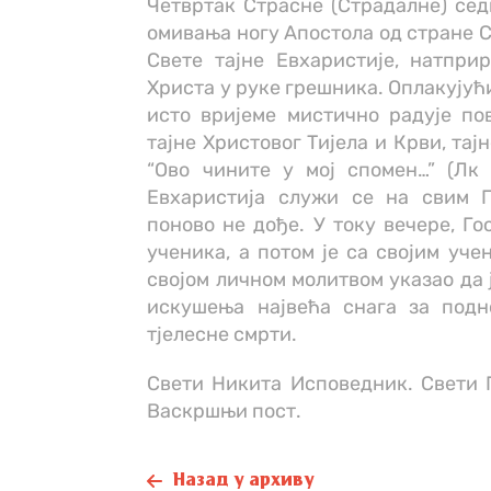
Четвртак Страсне (Страдалне) седм
омивања ногу Aпостола од стране С
Свете тајне Евхаристије, натпри
Христа у руке грешника. Оплакујућ
исто вријеме мистично радује по
тајне Христовог Тијела и Крви, та
“Ово чините у мој спомен…” (Лк 2
Евхаристија служи се на свим 
поново не дође. У току вечере, Го
ученика, а потом је са својим уче
својом личном молитвом указао да 
искушења највећа снага за под
тјелесне смрти.
Свети Никита Исповедник. Свети 
Васкршњи пост.
Назад у архиву