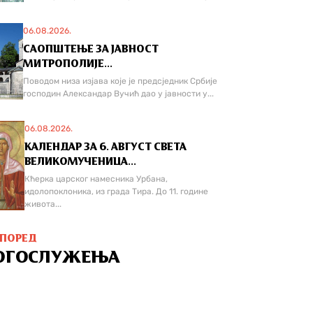
06.08.2026.
САОПШТЕЊЕ ЗА ЈАВНОСТ
МИТРОПОЛИЈЕ...
Поводом низа изјава које је предсједник Србије
господин Александар Вучић дао у јавности у...
06.08.2026.
КАЛЕНДАР ЗА 6. АВГУСТ СВЕТА
ВЕЛИКОМУЧЕНИЦА...
Кћерка царског намесника Урбана,
идолопоклоника, из града Тира. До 11. године
живота...
СПОРЕД
ОГОСЛУЖЕЊА