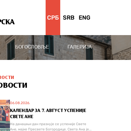
СРБ
SRB
ENG
РСКА
БОГОСЛОВЉЕ
ГАЛЕРИЈА
ВОСТИ
ОВОСТИ
06.08.2026.
КАЛЕНДАР ЗА 7. АВГУСТ УСПЕНИЈЕ
СВЕТЕ АНЕ
На данашњи дан празнује се успеније Свете
Ане, мајке Пресвете Богородице. Света Ана је...