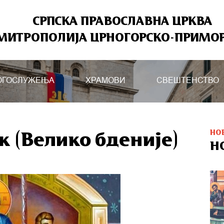
СРПСКА ПРАВОСЛАВНА ЦРКВА
МИТРОПОЛИЈА ЦРНОГОРСКО-ПРИМО
ОГОСЛУЖЕЊА
ХРАМОВИ
СВЕШТЕНСТВО
НО
к (Велико бденије)
Н