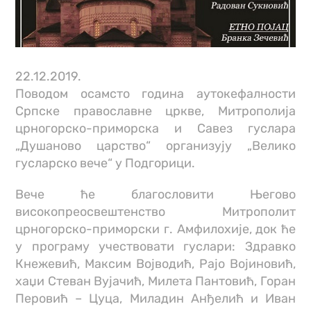
22.12.2019.
Поводом осамсто година аутокефалности
Српске православне цркве, Митрополија
црногорско-приморска и Савез гуслара
„Душаново царство“ организују „Велико
гусларско вече“ у Подгорици.
Вече ће благословити Његово
високопреосвештенство Митрополит
црногорско-приморски г. Амфилохије, док ће
у програму учествовати гуслари: Здравко
Кнежевић, Максим Војводић, Рајо Војиновић,
хаџи Стеван Вујачић, Милета Пантовић, Горан
Перовић – Цуца, Миладин Анђелић и Иван