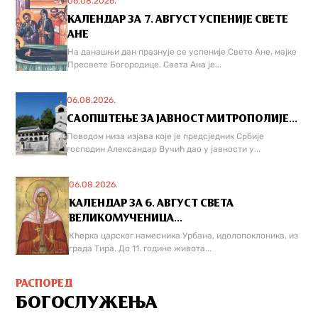
06.08.2026.
КАЛЕНДАР ЗА 7. АВГУСТ УСПЕНИЈЕ СВЕТЕ
АНЕ
На данашњи дан празнује се успеније Свете Ане, мајке
Пресвете Богородице. Света Ана је...
06.08.2026.
САОПШТЕЊЕ ЗА ЈАВНОСТ МИТРОПОЛИЈЕ...
Поводом низа изјава које је предсједник Србије
господин Александар Вучић дао у јавности у...
06.08.2026.
КАЛЕНДАР ЗА 6. АВГУСТ СВЕТА
ВЕЛИКОМУЧЕНИЦА...
Кћерка царског намесника Урбана, идолопоклоника, из
града Тира. До 11. године живота...
РАСПОРЕД
БОГОСЛУЖЕЊА