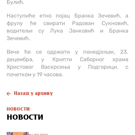
Булић.
Наступиће етно појац Бранка Зечевић, а
фрулу ће свирати Радован Сукновић,
водитељи су Лука Јанковић и Бранка
Зечевић.
Вече ће се одржати у понедjељак, 23.
децембра, у Крипти Саборног храма
Христовог Васкрсења у Подгорици, с
почетком у 19 часова.
Назад у архиву
НОВОСТИ
НОВОСТИ