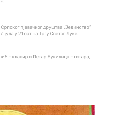
а Српског пјевачког друштва „Јединство“
. јула у 21 сат на Тргу Светог Луке.
вић – клавир и Петар Букилица – гитара,