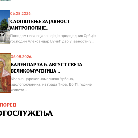
06.08.2026.
САОПШТЕЊЕ ЗА ЈАВНОСТ
МИТРОПОЛИЈЕ...
Поводом низа изјава које је предсједник Србије
господин Александар Вучић дао у јавности у...
06.08.2026.
КАЛЕНДАР ЗА 6. АВГУСТ СВЕТА
ВЕЛИКОМУЧЕНИЦА...
Кћерка царског намесника Урбана,
идолопоклоника, из града Тира. До 11. године
живота...
СПОРЕД
ОГОСЛУЖЕЊА