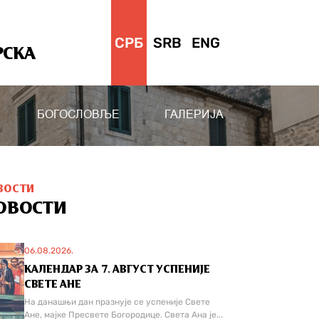
СРБ
SRB
ENG
РСКА
БОГОСЛОВЉЕ
ГАЛЕРИЈА
ВОСТИ
ОВОСТИ
06.08.2026.
КАЛЕНДАР ЗА 7. АВГУСТ УСПЕНИЈЕ
СВЕТЕ АНЕ
На данашњи дан празнује се успеније Свете
Ане, мајке Пресвете Богородице. Света Ана је...