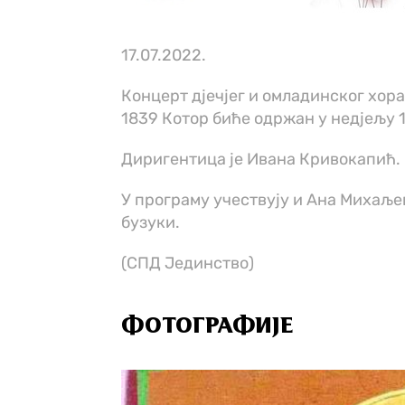
17.07.2022.
Концерт дјечјег и омладинског хор
1839 Котор биће одржан у недјељу 17
Диригентица је Ивана Кривокапић.
У програму учествују и Ана Михаље
бузуки.
(СПД Јединство)
ФОТОГРАФИЈЕ