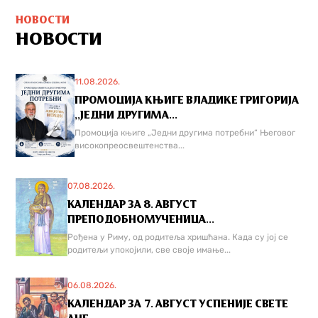
НОВОСТИ
НОВОСТИ
11.08.2026.
ПРОМОЦИЈА КЊИГЕ ВЛАДИКЕ ГРИГОРИЈА
,,ЈЕДНИ ДРУГИМА...
Промоција књиге „Једни другима потребни“ Његовог
високопреосвештенства...
07.08.2026.
КАЛЕНДАР ЗА 8. АВГУСТ
ПРЕПОДОБНОМУЧЕНИЦА...
Рођена у Риму, од родитеља хришћана. Када су јој се
родитељи упокојили, све своје имање...
06.08.2026.
КАЛЕНДАР ЗА 7. АВГУСТ УСПЕНИЈЕ СВЕТЕ