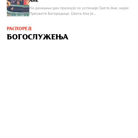
АНЕ
На данашњи дан празнује се успеније Свете Ане, мајке
Пресвете Богородице. Света Ана је...
РАСПОРЕД
БОГОСЛУЖЕЊА