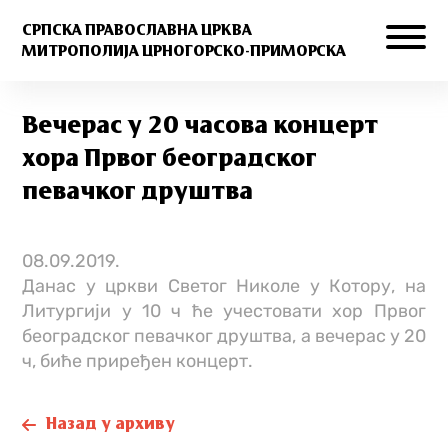
СРПСКА ПРАВОСЛАВНА ЦРКВА
МИТРОПОЛИЈА ЦРНОГОРСКО-ПРИМОРСКА
Вечерас у 20 часова концерт
хора Првог београдског
певачког друштва
08.09.2019.
Данас у цркви Светог Николе у Котору, на
Литургији у 10 ч ће учестовати хор Првог
београдског певачког друштва, а вечерас у 20
ч, биће приређен концерт.
Назад у архиву