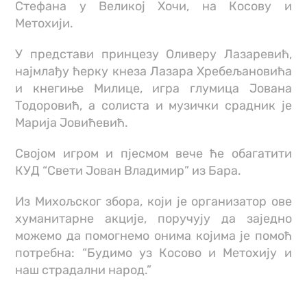
Стефана у Великој Хочи, на Косову и
Метохији.
У представи принцезу Оливеру Лазаревић,
најмлађу ћерку кнеза Лазара Хребељановића
и кнегиње Милице, игра глумица Јована
Тодоровић, а солиста и музички срадник је
Марија Јовићевић.
Својом игром и пјесмом вече ће обагатити
КУД “Свети Јован Владимир” из Бара.
Из Михољског збора, који је организатор ове
хуманитарне акције, поручују да заједно
можемо да помогнемо онима којима је помоћ
потребна: “Будимо уз Косово и Метохију и
наш страдални народ.”