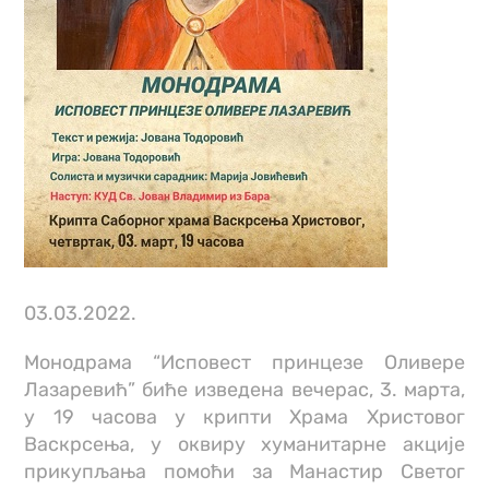
03.03.2022.
Монодрама “Исповест принцезе Оливере
Лазаревић” биће изведена вечерас, 3. марта,
у 19 часова у крипти Храма Христовог
Васкрсења, у оквиру хуманитарне акције
прикупљања помоћи за Манастир Светог