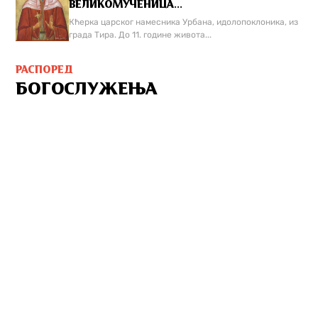
ВЕЛИКОМУЧЕНИЦА...
Кћерка царског намесника Урбана, идолопоклоника, из
града Тира. До 11. године живота...
РАСПОРЕД
БОГОСЛУЖЕЊА