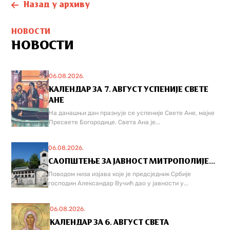
Назад у архиву
НОВОСТИ
НОВОСТИ
06.08.2026.
КАЛЕНДАР ЗА 7. АВГУСТ УСПЕНИЈЕ СВЕТЕ
АНЕ
На данашњи дан празнује се успеније Свете Ане, мајке
Пресвете Богородице. Света Ана је...
06.08.2026.
САОПШТЕЊЕ ЗА ЈАВНОСТ МИТРОПОЛИЈЕ...
Поводом низа изјава које је предсједник Србије
господин Александар Вучић дао у јавности у...
06.08.2026.
КАЛЕНДАР ЗА 6. АВГУСТ СВЕТА