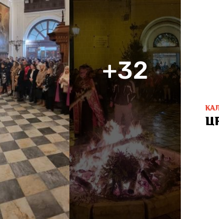
+32
КА
Ц