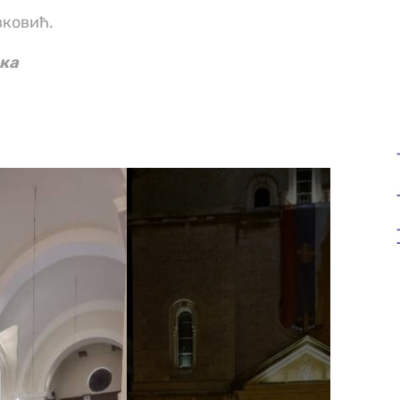
ковић.
ска