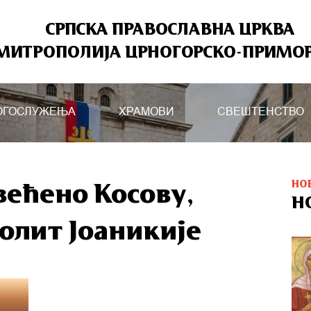
СРПСКА ПРАВОСЛАВНА ЦРКВА
МИТРОПОЛИЈА ЦРНОГОРСКО-ПРИМО
ОГОСЛУЖЕЊА
ХРАМОВИ
СВЕШТЕНСТВО
НО
већено Косову,
Н
олит Јоаникије