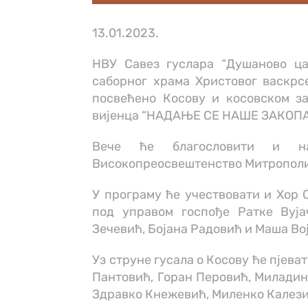
13.01.2023.
НВУ Савез гуслара “Душаново цар
саборног храма Христовог васкрс
посвећено Косову и косовском за
вијенца “НАДАЊЕ СЕ НАШЕ ЗАКОПА
Вече ће благословити и н
Високопреосвештенство Митрополит
У програму ће учествовати и Хор 
под управом госпође Ратке Вуја
Зечевић, Бојана Радовић и Маша Во
Уз струне гусала о Косову ће пјев
Пантовић, Горан Перовић, Миладин 
Здравко Кнежевић, Миленко Калези