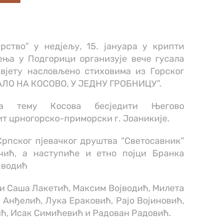
ство” у недјељу, 15. јануара у крипти
ења у Подгорици организује вече гусала
вјету насловљено стиховима из Горског
ЛО НА КОСОВО, У ЈЕДНУ ГРОБНИЦУ”.
а тему Косова бесједити Његово
 црногорско-приморски г. Јоаникије.
Српског пјевачког друштва “Светосавник”
чић, а наступиће и етно појци Бранка
јводић
ати Саша Лакетић, Максим Војводић, Милета
Анђелић, Лука Ераковић, Рајо Војиновић,
ћ, Исак Симићевић и Радован Радовић.