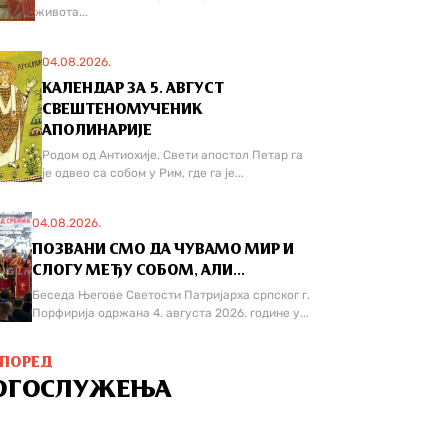
живота...
04.08.2026.
КАЛЕНДАР ЗА 5. АВГУСТ
СВЕШТЕНОМУЧЕНИК
АПОЛИНАРИЈЕ
Родом од Антиохије. Свети апостол Петар га
је одвео са собом у Рим, где га је...
04.08.2026.
ПОЗВАНИ СМО ДА ЧУВАМО МИР И
СЛОГУ МЕЂУ СОБОМ, АЛИ...
Беседа Његове Светости Патријарха српског г.
Порфирија одржана 4. августа 2026. године у...
СПОРЕД
ОГОСЛУЖЕЊА