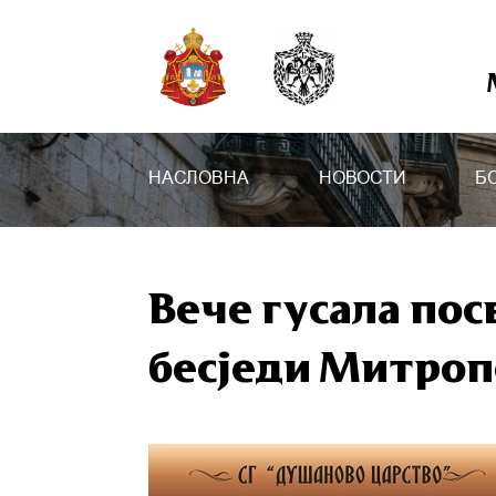
НАСЛОВНА
НОВОСТИ
Б
Вече гусала пос
бесједи Митроп