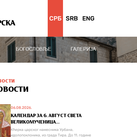
СРБ
SRB
ENG
РСКА
БОГОСЛОВЉЕ
ГАЛЕРИЈА
ВОСТИ
ОВОСТИ
06.08.2026.
КАЛЕНДАР ЗА 6. АВГУСТ СВЕТА
ВЕЛИКОМУЧЕНИЦА...
Кћерка царског намесника Урбана,
идолопоклоника, из града Тира. До 11. године