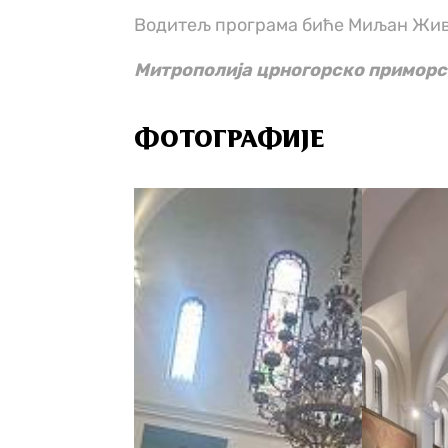
Водитељ програма биће Миљан Жив
Митрополија црногорско примор
ФОТОГРАФИЈЕ