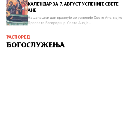
КАЛЕНДАР ЗА 7. АВГУСТ УСПЕНИЈЕ СВЕТЕ
АНЕ
На данашњи дан празнује се успеније Свете Ане, мајке
Пресвете Богородице. Света Ана је...
РАСПОРЕД
БОГОСЛУЖЕЊА