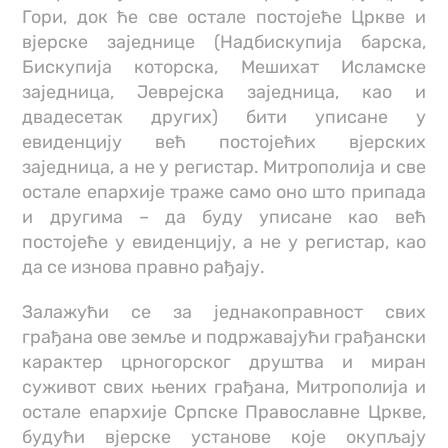
Гори, док ће све остале постојеће Цркве и
вјерске заједнице (Надбискупија барска,
Бискупија которска, Мешихат Исламске
заједница, Јеврејска заједница, као и
двадесетак других) бити уписане у
евиденцију већ постојећих вјерских
заједница, а не у регистар. Митрополија и све
остале епархије траже само оно што припада
и другима – да буду уписане као већ
постојеће у евиденцију, а не у регистар, као
да се изнова правно рађају.
Залажући се за једнакоправност свих
грађана ове земље и подржавајући грађански
карактер црногорског друштва и миран
суживот свих њених грађана, Митрополија и
остале епархије Српске Православне Цркве,
будући вјерске установе које окупљају