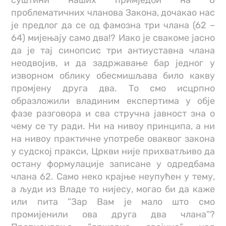
суштини наших примједби на 6
проблематичних чланова Закона, дочакао нас
је предлог да се од фамозна три члана (62 –
64) мијењају само два!? Иако је свакоме јасно
да је тај синопсис три антиуставна члана
неодвојив, и да задржавање бар једног у
изворном облику обесмишљава било какву
промјену друга два. То смо исцрпно
образложили владиним експертима у обје
фазе разговора и сва стручна јавност зна о
чему се ту ради. Ни на нивоу принципа, а ни
на нивоу практичне употребе оваквог закона
у судској пракси, Цркви није прихватљиво да
остану формулације записане у одредбама
члана 62. Само неко крајње неупућен у тему,
а људи из Владе то нијесу, могао би да каже
или пита ”Зар Вам је мало што смо
промијенили ова друга два члана”?