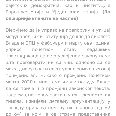
свјетских демократија, као и институције
Европске Уније и Уједињених Нација.
(За
опширније клкните на наслов)
Вјерујемо да је управо на препоруку и утицај
међународних институција дошло до дијалога
Владе и СПЦ у фебруару и марту ове године,
упркос почетном ставу овдашњих
властодржаца да се о усвојеном закону нема
шта преговарати ни са ким, односно да се
може дискутовати евентуално само о његовој
примјени, али никако о промјени. Почетком
марта 2020.г. ипак смо имали понуду Владе
да се прича и о промјени законског текста.
Тада смо, на првом састанку тзв. експертских
тимова, изнијели детаљну аргументацију у
погледу брисања поменутих чланова (од 62
до 64) за коју је од стране представника