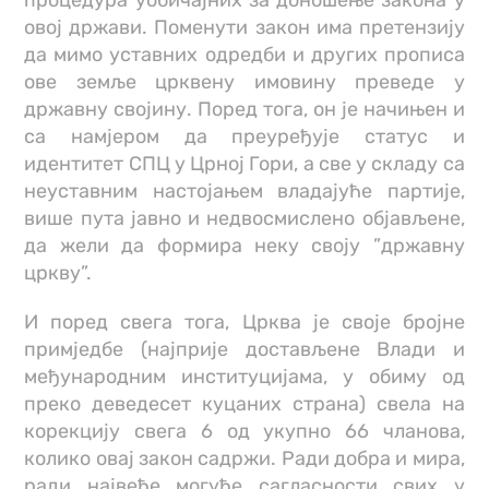
процедура уобичајних за доношење закона у
овој држави. Поменути закон има претензију
да мимо уставних одредби и других прописа
ове земље црквену имовину преведе у
државну својину. Поред тога, он је начињен и
са намјером да преуређује статус и
идентитет СПЦ у Црној Гори, а све у складу са
неуставним настојањем владајуће партије,
више пута јавно и недвосмислено објављене,
да жели да формира неку своју ”државну
цркву”.
И поред свега тога, Црква је своје бројне
примједбе (најприје достављене Влади и
међународним институцијама, у обиму од
преко деведесет куцаних страна) свела на
корекцију свега 6 од укупно 66 чланова,
колико овај закон садржи. Ради добра и мира,
ради највеће могуће сагласности свих у