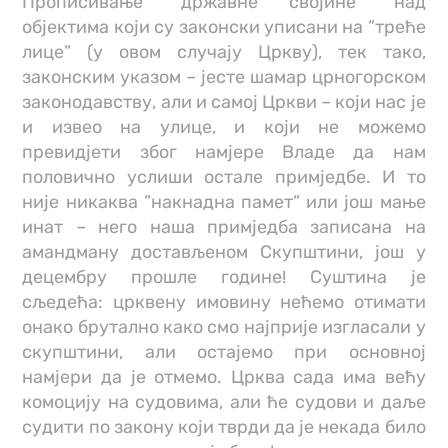
Прописивање ”државне својине” над
објектима који су законски уписани на ”треће
лице” (у овом случају Цркву), тек тако,
законским указом – јесте шамар црногорском
законодавству, али и самој Цркви – који нас је
и извео на улице, и који не можемо
превидјети због намјере Владе да нам
половично услиши остале примједбе. И то
није никаква ”накнадна памет” или још мање
инат – него наша примједба записана на
амандману достављеном Скупштини, још у
децембру прошле године! Суштина је
сљедећа: црквену имовину нећемо отимати
онако брутално како смо најприје изгласали у
скупштини, али остајемо при основној
намјери да је отмемо. Црква сада има већу
комоцију на судовима, али ће судови и даље
судити по закону који тврди да је некада било