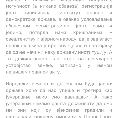
могућност (а никако обавеза) регистрације
јесте цивилизован институт правне и
демократске државе, а овакво условљавање
обавезном регистрацијом, јесте само и
једино, потврда нама хришћанима –
свештенству и вјерном народу, да је ова власт
непоколебљива у прогону Цркве и настојању
да од ње начини неку државну институцију. А
то доживљавамо као атак на секуларно
устројство земље, записано у њеном
највишем правном акту.
Народски речено и да сваком буде јасно:
држава хоће да нас упише и третира као
јучерашње, иако смо давнашњи. А тако
јучерашњи немамо рашта доказивати да смо
ми они који су вјековима градили и
одржавали црквену имовину у Црној Гори.