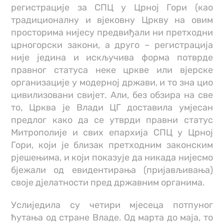
регистрације за СПЦ у Црној Гори (као
традиционалну и вјековну Цркву на овим
просторима нијесу предвиђали ни претходни
црногорски закони, а друго – регистрација
није једина и искључива форма потврде
правног статуса неке цркве или вјерске
организације у модерној држави, и то зна цио
цивилизовани свијет. Али, без обзира на све
то, Црква је Влади ЦГ доставила умјесан
предлог како да се утврди правни статус
Митрополије и свих епархија СПЦ у Црној
Гори, који је близак претходним законским
рјешењима, и који показује да никада нијесмо
бјежали од евидентирања (пријављивања)
своје дјелатности пред државним органима.
Услиједила су четири мјесеца потпуног
ћутања од стране Владе. Од марта до маја, то