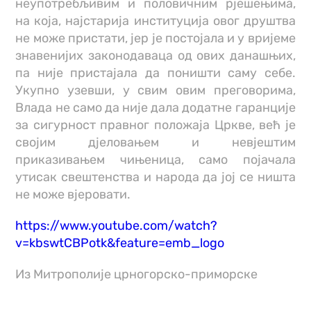
неупотребљивим и половичним рјешењима,
на која, најстарија институција овог друштва
не може пристати, јер је постојала и у вријеме
знавенијих законодаваца од ових данашњих,
па није пристајала да поништи саму себе.
Укупно узевши, у свим овим преговорима,
Влада не само да није дала додатне гаранције
за сигурност правног положаја Цркве, већ је
својим дјеловањем и невјештим
приказивањем чињеница, само појачала
утисак свештенства и народа да јој се ништа
не може вјеровати.
https://www.youtube.com/watch?
v=kbswtCBPotk&feature=emb_logo
Из Митрополије црногорско-приморске