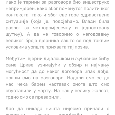
иако је термин за разговоре био вишеструко
непримјерен, како због поменутог политичког
контекста, тако и због све горе здравствене
ситуације (која је, подсјећамо, Влади била
разлог за четворомјесечну и једнострану
шутњу). А да не говоримо о негодовању
великог броја вјерника зашто се под таквим
условима уопште прихвата тај позив.
Међутим, вјерни дијалошком и љубавном бићу
саме Цркве, узимајући у обзир и најмању
могућност да до неког договора ипак дође,
пошли смо на разговоре. Надали смо се да
нас чека барем наставак онога што смо
обуставили у марту. На нашу велику жалост,
грдно смо се преварили.
Као да никада ништа нијесмо причали о