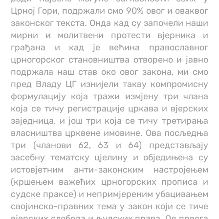
Црној Гори, подржали смо 90% овог и оваквог
законског текста. Онда кад су започели наши
мирни и молитвени протести вјерника и
грађана и кад је већина православног
црногорског становништва отворено и јавно
подржала наш став око овог закона, ми смо
пред Владу ЦГ изнијели такву компромисну
формулацију која тражи измјену три члана
која се тичу регистрације цркава и вјерских
заједница, и још три која се тичу третирања
власништва црквене имовине. Ова посљедња
три (чланови 62, 63 и 64) представљају
засебну тематску цјелину и обједињена су
истовјетним анти-законским настројењем
(кршењем важећих црногорских прописа и
судске праксе) и непримјереним убацивањем
својинско-правних тема у закон који се тиче
вјерских слобода и људских права. Од првога