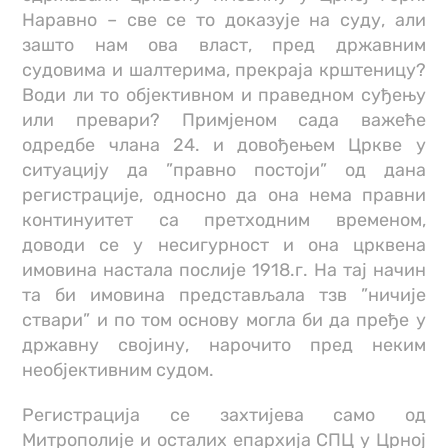
Наравно – све се то доказује на суду, али
зашто нам ова власт, пред државним
судовима и шалтерима, прекраја крштеницу?
Води ли то објективном и праведном суђењу
или превари? Примјеном сада важеће
одредбе члана 24. и довођењем Цркве у
ситуацију да ”правно постоји” од дана
регистрације, односно да она нема правни
континуитет са претходним временом,
доводи се у несигурност и она црквена
имовина настала послије 1918.г. На тај начин
та би имовина представљала тзв ”ничије
ствари” и по том основу могла би да пређе у
државну својину, нарочито пред неким
необјективним судом.
Регистрација се захтијева само од
Митрополије и осталих епархија СПЦ у Црној