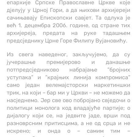
епархије Српске Православне Цркве које
дјелују у Црној Гори, а да њихови архијереји
сачињавају Епископски савјет. Та одлука је
већ 1. децембра 2006. године, од стране тих
архијереја, предата на руке тадашњем
предсједнику Црне Горе Филипу Вујановићу.
Из свега наведеног, закључујемо, да су
јучерашње премијерово и данашње
потпредсједниково набрајање ”бројних
уступака” и ”крајњих линија компромиса”
само један велемајсторски маркетиншки
трик, на који – бар ми у Цркви – не можемо да
насједнемо. Јер све ово побројано свједочи о
политици монолога код владајуће партије; о
дијалогу који се, на једвите јаде, врши под
разноврсним притисцима, а не од срца и не
искрено; и онда о – самим тим –