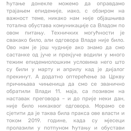
ћутање донекле можемо да оправдамо
трајањем епидемије, иако, с обзиром на
важност теме, никако нам није објашњива
тотална обустава комуникације са Владом по
овом питању. Техничких могућности је
свакако било, али одговора Владе није било.
Ово нам је још чудније ако знамо да смо
састанке од јуче и прекјуче водили у много
тежим епидемиолошким условима него што
су били у марту и априлу кад је дијалог
прекинут. А додатно оптерећење за Цркву
причињава чињеница да смо се званично
обратили Влади 11. маја, са позивом на
наставак преговора – и до прије неки дан,
није било никаквог одговора. Морамо се
сјетити да је таква била пракса ове власти и
током 2019. године, када су мјесеци
пролазили у потпуном ћутању и обустави