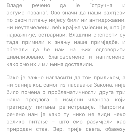
Владе речено да је ”стручна и
аргументована”. Ово значи да наши захтјеви
по овом питању нијесу били ни антидржавни,
ни неутемељени, већ крајње умјесни и, што је
најважније, оствариви. Владини експерти су
тада примили к знању наше примједбе, и
обећали да ће нам на њих одговорити
цивилизовано, благовремено и написмено,
како смо их и ми њима доставили.
Јако је важно нагласити да том приликом, а
ни раније код самог изгласавања Закона, није
било помена о проблематичности друга три
наша предлога о измјени чланова који
третирају питања регистрације. Напротив,
речено нам је како ту нико не види неко
велико питање – што смо разумјели као
природан став. Јер, прије свега, обавезу