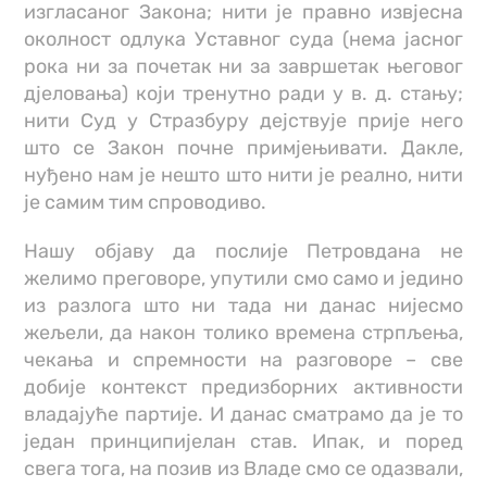
изгласаног Закона; нити је правно извјесна
околност одлука Уставног суда (нема јасног
рока ни за почетак ни за завршетак његовог
дјеловања) који тренутно ради у в. д. стању;
нити Суд у Стразбуру дејствује прије него
што се Закон почне примјењивати. Дакле,
нуђено нам је нешто што нити је реално, нити
је самим тим спроводиво.
Нашу објаву да послије Петровдана не
желимо преговоре, упутили смо само и једино
из разлога што ни тада ни данас нијесмо
жељели, да након толико времена стрпљења,
чекања и спремности на разговоре – све
добије контекст предизборних активности
владајуће партије. И данас сматрамо да је то
један принципијелан став. Ипак, и поред
свега тога, на позив из Владе смо се одазвали,