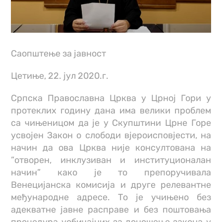
Саопштење за јавност
Цетиње, 22. јул 2020.г.
Српска Православна Црква у Црној Гори у
протеклих годину дана има велики проблем
са чињеницом да је у Скупштини Црне Горе
усвојен Закон о слободи вјероисповјести, на
начин да ова Црква није консултована на
”отворен, инклузиван и институционалан
начин” како је то препоручивала
Венецијанска комисија и друге релевантне
међународне адресе. То је учињено без
адекватне јавне расправе и без поштовања