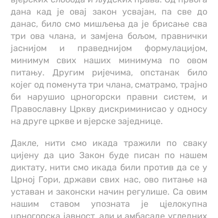
дана кад је овај закон усвајан, па све до
данас, било смо мишљења да је брисање сва
три ова члана, и замјена бољом, правнички
јаснијом и праведнијом формулацијом,
минимум свих наших минимума по овом
питању. Другим ријечима, опстанак било
којег од поменута три члана, сматрамо, трајно
би нарушио црногорски правни систем, и
Православну Цркву дискриминисао у односу
на друге цркве и вјерске заједнице.
Дакле, нити смо икада тражили по сваку
цијену да цио Закон буде писан по нашем
диктату, нити смо икада били против да се у
Црној Гори, држави свих нас, ово питање на
уставан и законски начин регулише. Са овим
нашим ставом упозната је цјелокупна
црногорска јавност, али и амбасаде угледних