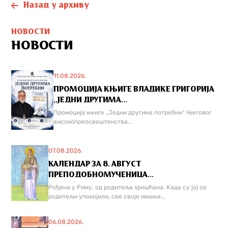
Назад у архиву
НОВОСТИ
НОВОСТИ
11.08.2026.
ПРОМОЦИЈА КЊИГЕ ВЛАДИКЕ ГРИГОРИЈА
,,ЈЕДНИ ДРУГИМА...
Промоција књиге „Једни другима потребни“ Његовог
високопреосвештенства...
07.08.2026.
КАЛЕНДАР ЗА 8. АВГУСТ
ПРЕПОДОБНОМУЧЕНИЦА...
Рођена у Риму, од родитеља хришћана. Када су јој се
родитељи упокојили, све своје имање...
06.08.2026.