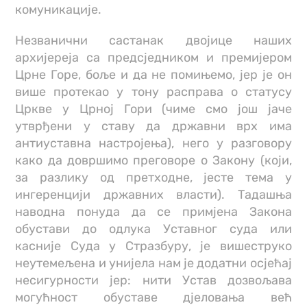
комуникације.
Незванични састанак двојице наших
архијереја са предсједником и премијером
Црне Горе, боље и да не помињемо, јер је он
више протекао у тону расправа о статусу
Цркве у Црној Гори (чиме смо још јаче
утврђени у ставу да државни врх има
антиуставна настројења), него у разговору
како да довршимо преговоре о Закону (који,
за разлику од претходне, јесте тема у
ингеренцији државних власти). Тадашња
наводна понуда да се примјена Закона
обустави до одлука Уставног суда или
касније Суда у Стразбуру, је вишеструко
неутемељена и унијела нам је додатни осјећај
несигурности јер: нити Устав дозвољава
могућност обуставе дјеловања већ