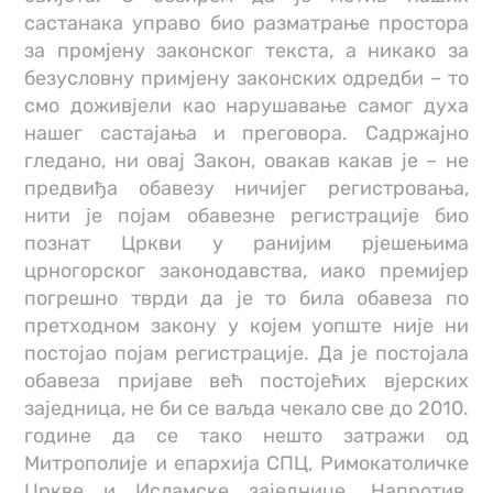
састанака управо био разматрање простора
за промјену законског текста, а никако за
безусловну примјену законских одредби – то
смо доживјели као нарушавање самог духа
нашег састајања и преговора. Садржајно
гледано, ни овај Закон, овакав какав је – не
предвиђа обавезу ничијег регистровања,
нити је појам обавезне регистрације био
познат Цркви у ранијим рјешењима
црногорског законодавства, иако премијер
погрешно тврди да је то била обавеза по
претходном закону у којем уопште није ни
постојао појам регистрације. Да је постојала
обавеза пријаве већ постојећих вјерских
заједница, не би се ваљда чекало све до 2010.
године да се тако нешто затражи од
Митрополије и епархија СПЦ, Римокатоличке
Цркве и Исламске заједнице. Напротив,