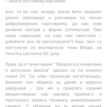
– нешто што никад није било!
Али, то би све, можда, могао бити предмет
даљих преговора и разговора са неким
добронамјеним партнерима, да нас није
дочекао захтјев у форми ултиматума ”Ове
наше корекције, на које смо пристали –
добићете ако се региструјете”!! Баш тако су
наступили из експертског тима Владе, на
почетку састанка 20. јула.
Прва, од 4 тачке нашег ”Предлога о измјенама
и допунама Закона” односи се на измјену
члана 24. Тај члан прописује регистрацију,
безмало као обавезу за цркве и вјерске
заједнице – док ми у предлогу нудимо
евидентирање као једнако признату и
препознату правну тековину цивилизованог
свијета. С обзиром да је мотив наших