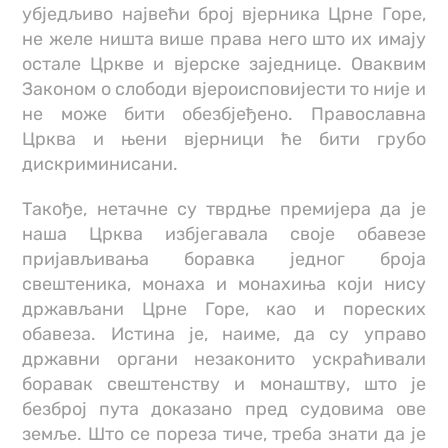
убједљиво највећи број вјерника Црне Горе,
не желе ништа више права него што их имају
остале Цркве и вјерске заједнице. Оваквим
Законом о слободи вјероисповијести то није и
не може бити обезбјеђено. Православна
Црква и њени вјерници ће бити грубо
дискриминисани.
Такође, нетачне су тврдње премијера да је
наша Црква избјегавала своје обавезе
пријављивања боравка једног броја
свештеника, монаха и монахиња који нису
држављани Црне Горе, као и пореских
обавеза. Истина је, наиме, да су управо
државни органи незаконито ускраћивали
боравак свештенству и монаштву, што је
безброј пута доказано пред судовима ове
земље. Што се пореза тиче, треба знати да је