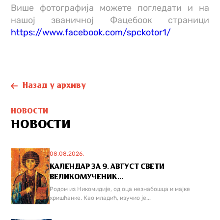
Више фотографија можете погледати и на
нашој званичној Фацебоок страници
https://www.facebook.com/spckotor1/
Назад у архиву
НОВОСТИ
НОВОСТИ
08.08.2026.
КАЛЕНДАР ЗА 9. АВГУСТ СВЕТИ
ВЕЛИКОМУЧЕНИК...
Родом из Никомидије, од оца незнабошца и мајке
хришћанке. Као младић, изучио је...