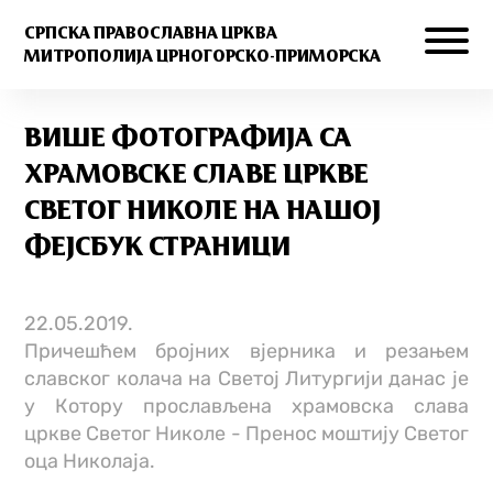
СРПСКА ПРАВОСЛАВНА ЦРКВА
МИТРОПОЛИЈА ЦРНОГОРСКО-ПРИМОРСКА
ВИШЕ ФОТОГРАФИЈА СА
ХРАМОВСКЕ СЛАВЕ ЦРКВЕ
СВЕТОГ НИКОЛЕ НА НАШОЈ
ФЕЈСБУК СТРАНИЦИ
22.05.2019.
Причешћем бројних вјерника и резањем
славског колача на Светој Литургији данас је
у Котору прослављена храмовска слава
цркве Светог Николе - Пренос моштију Светог
оца Николаја.