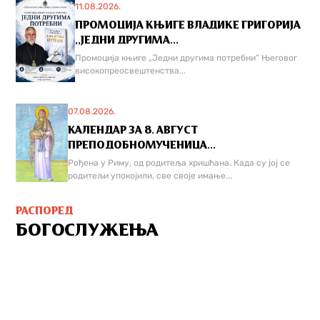
11.08.2026.
ПРОМОЦИЈА КЊИГЕ ВЛАДИКЕ ГРИГОРИЈА
,,ЈЕДНИ ДРУГИМА...
Промоција књиге „Једни другима потребни“ Његовог
високопреосвештенства...
07.08.2026.
КАЛЕНДАР ЗА 8. АВГУСТ
ПРЕПОДОБНОМУЧЕНИЦА...
Рођена у Риму, од родитеља хришћана. Када су јој се
родитељи упокојили, све своје имање...
РАСПОРЕД
БОГОСЛУЖЕЊА