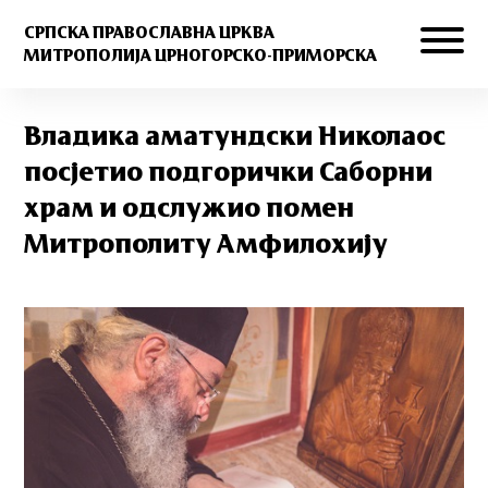
СРПСКА ПРАВОСЛАВНА ЦРКВА
МИТРОПОЛИЈА ЦРНОГОРСКО-ПРИМОРСКА
Владика аматундски Николаос
посјетио подгорички Саборни
храм и одслужио помен
Митрополиту Амфилохију