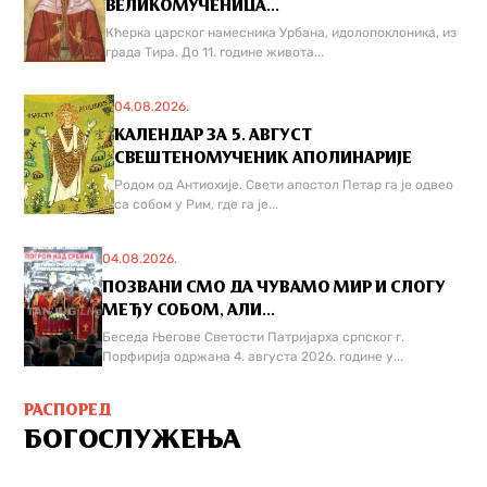
ВЕЛИКОМУЧЕНИЦА...
Кћерка царског намесника Урбана, идолопоклоника, из
града Тира. До 11. године живота...
04.08.2026.
КАЛЕНДАР ЗА 5. АВГУСТ
СВЕШТЕНОМУЧЕНИК АПОЛИНАРИЈЕ
Родом од Антиохије. Свети апостол Петар га је одвео
са собом у Рим, где га је...
04.08.2026.
ПОЗВАНИ СМО ДА ЧУВАМО МИР И СЛОГУ
МЕЂУ СОБОМ, АЛИ...
Беседа Његове Светости Патријарха српског г.
Порфирија одржана 4. августа 2026. године у...
РАСПОРЕД
БОГОСЛУЖЕЊА