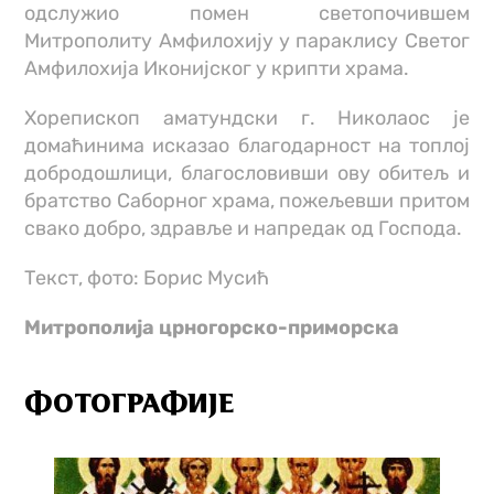
одслужио помен светопочившем
Митрополиту Амфилохију у параклису Светог
Амфилохија Иконијског у крипти храма.
Хорепископ аматундски г. Николаос је
домаћинима исказао благодарност на топлој
добродошлици, благословивши ову обитељ и
братство Саборног храма, пожељевши притом
свако добро, здравље и напредак од Господа.
Текст, фото: Борис Мусић
Митрополија црногорско-приморска
ФОТОГРАФИЈЕ