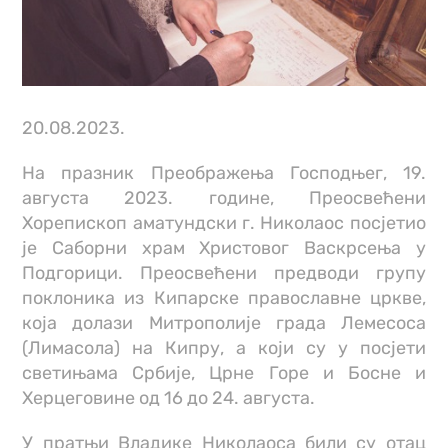
20.08.2023.
На празник Преображења Господњег, 19.
августа 2023. године, Преосвећени
Хорепископ аматундски г. Николаос посјетио
је Саборни храм Христовог Васкрсења у
Подгорици. Преосвећени предводи групу
поклоника из Кипарске православне цркве,
која долази Митрополије града Лемесоса
(Лимасола) на Кипру, а који су у посјети
светињама Србије, Црне Горе и Босне и
Херцеговине од 16 до 24. августа.
У пратњи Владике Николаоса били су отац