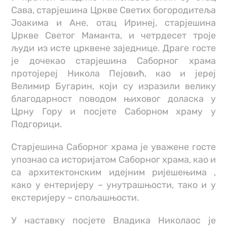
Сава, старјешина Цркве Светих богородитеља
Јоакима и Ане, отац Иринеј, старјешина
Џркве Светог Маманта, и четрдесет троје
људи из исте црквене заједнице. Драге госте
је дочекао старјешина Саборног храма
протојереј Никола Пејовић, као и јереј
Велимир Бугарин, који су изразили велику
благодарност поводом њиховог доласка у
Црну Гору и посјете Саборном храму у
Подгорици.
Старјешина Саборног храма је уважене госте
упознао са историјатом Саборног храма, као и
са архитектонским идејним ријешењима ,
како у ентеријеру – унутрашњости, тако и у
екстеријеру – спољашњости.
У наставку посјете Владика Николаос је