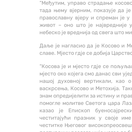
“Међутим, управо страдање косовс
тада њему вјерним, показује да ј
православну вјеру и спреман је у 
живот – оно што је највредније у
небеско је вреднија од свега што ми
Даље је нагласио да је Косово и М
славе. Мјесто гдје се добија Царств
“Косова је и мјесто гдје се пољуљ
мјесто око којега смо данас сви уј
нашој духовној вертикали, као о
васкрсења, Косово и Метохија. Так
знам опредијелити за истину и пра
помогле молитве Светога цара Лаз
казао је Епископ буеносајреск
честитајући празник у своје им
честитке Његовог високопреосвешт