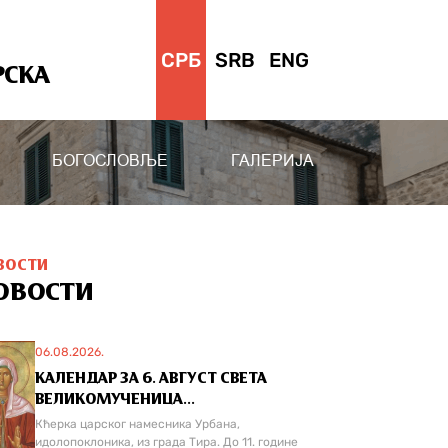
СРБ
SRB
ENG
РСКА
БОГОСЛОВЉЕ
ГАЛЕРИЈА
ВОСТИ
ОВОСТИ
06.08.2026.
КАЛЕНДАР ЗА 6. АВГУСТ СВЕТА
ВЕЛИКОМУЧЕНИЦА...
Кћерка царског намесника Урбана,
идолопоклоника, из града Тира. До 11. године