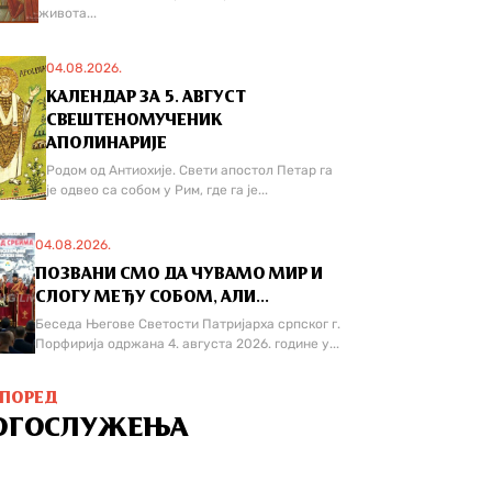
живота...
04.08.2026.
КАЛЕНДАР ЗА 5. АВГУСТ
СВЕШТЕНОМУЧЕНИК
АПОЛИНАРИЈЕ
Родом од Антиохије. Свети апостол Петар га
је одвео са собом у Рим, где га је...
04.08.2026.
ПОЗВАНИ СМО ДА ЧУВАМО МИР И
СЛОГУ МЕЂУ СОБОМ, АЛИ...
Беседа Његове Светости Патријарха српског г.
Порфирија одржана 4. августа 2026. године у...
СПОРЕД
ОГОСЛУЖЕЊА