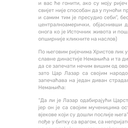
и вас ће гонити, ако су моју рије
свијет није способан да у пуноћи п
и самим тим је пресудио себи”, бе
централноамерички, објаснивши да
онога ко је Источник живота и пош
опширније кликните на наслов)
По његовим ријечима Христов лик у 
славне династије Немањића и та ди
да се запечати нечим вишим од овог
зато Цар Лазар са својим народом
запечаћава на један диван страда
Немањића:
“Да ли је Лазар одабирајући Царст
јер он је са својим мученицима ос
вјекове који су дошли послије њега”
пође у битку са врагом, са неприја