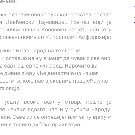
ремени.
оку петовјековног турског ропства опстао
 и Ловћенски Тајновидац Његош који је
снички начин Косовски завјет, који је у
и блаженопочивши Митрополит Амфилохије:
единце и као народ на те главне
и оставио нам у аманет да чувамо све оно
 за сав наш српски народ. Нарочито да
те дивне вјерујуће династије из нашег
 светиње које нас вјековима подсјећају ко
а овдје.”
ш једну веома важну ствар, пошто је
 некако одозго, као и у руском народу,
он, Сава су се опредијелили за ту вјеру и
и није толико дубоко прихватио.