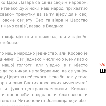
ко Цара Лазара са свим својим народом,
е итекако дубински наш народ прихватио
сваком тренутку да за ту вјеру да и свој
 овоме свијету. Јер та вјера и Царство
 имамо овдје”, казао је Владика.
етохија мјесто и понижења, али и највеће
о небеско.
ало наше народно јединство, али Косово је
едињени. Сви једнако мислимо о њему као о
 нашој голготи, али уједно је и мјесто
КА
Ц
о да то никад не заборавимо, да се увијек
вду Царства небескога. Нека би нам у томе
ара и свих Светих косовских мученичка”,
и и јужно-централноамерички Кирило,
е и преносећи поздраве и благослове и
енства Митрополита Јоаникија који због