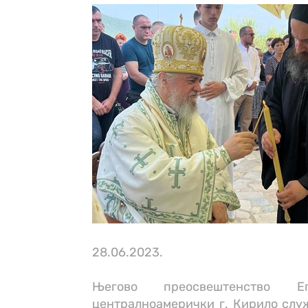
28.06.2023.
Његово преосвештенство Е
централноамерички г. Кирило служи