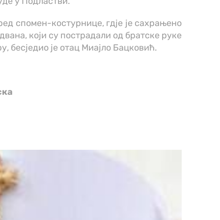
уде у Подластви.
ед спомен-костурнице, гдје је сахрањено
двана, који су пострадали од братске руке
у, бесједио је отац Миајло Бацковић.
ска