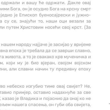
ч одржали и вашу ће одржати. Дакле овај
рими Бога, он је осудио Бога на крсну смрт
сједио је Епископ буеносајрески и јужно-
 су се, знајући то, наши оци везали за
ли путем Христовим носећи свој крст. (За
нашем народу најјаче је засијао у вријеме
вна епоха је требала да се заврши славно,
а живота, а то је свакако крв мученичка и
, који му је био вјеран, својом војском
лни, али славни начин ту предивну епоху
во небеско изгубио тиме овај свијет? Не,
тавио примјер, оставио надахнуће за све
, казао је Владика и појаснио да онај ко не
тељем нашега спасења, он губи оба свијета,