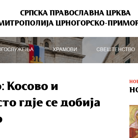
СРПСКА ПРАВОСЛАВНА ЦРКВА
МИТРОПОЛИЈА ЦРНОГОРСКО-ПРИМО
ОГОСЛУЖЕЊА
ХРАМОВИ
СВЕШТЕНСТВО
НО
: Косово и
Н
то гдје се добија
о