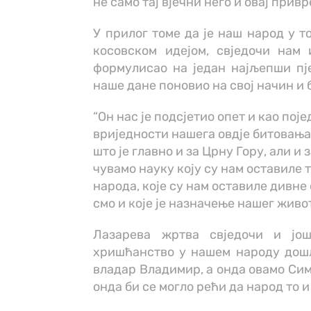
не само тај вјечни него и овај прив
У прилог томе да је наш народ у т
косовском идејом, свједочи нам
формулисао на један најљепши пје
наше дане поновио на свој начин 
“Он нас је подсјетио опет и као пој
вриједности нашега овдје битовања 
што је главно и за Црну Гору, али и
чувамо науку коју су нам оставиле 
народа, које су нам оставиле дивне
смо и које је назначење нашег живот
Лазарева жртва свједочи и јо
хришћанство у нашем народу дошло
владар Владимир, а онда овамо Симе
онда би се могло рећи да народ то 