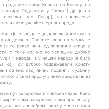
 страдалима прије Косова, на Косову, по
настиру Подластва у Грбљу (гдје је по
 косовски цар Лазар), уз саслужење
 молитвено учешће вјерног народа.
рило је казао да је до доласка Христовога
 а од доласка Спаситељовог на земљу је
о је то рекао неки од западних отаца у
ту. У томе колико ко успјешно, дубоко
људи и народи, а у нашем народу је било
ља који су дубоко подражавали Христу
еки од њих свој лични подвиг и судбину
 и тако и свој народ учинили христоликим
ристу.
 али и пут васкрсења и небеске славе. Како
 смрти, нема васкрсења, нема преласка у
е данашње Јеванђеље, ако су мене гонили