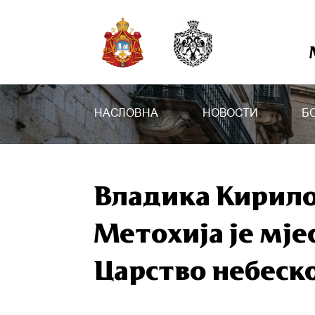
НАСЛОВНА
НОВОСТИ
Б
Владика Кирило
Метохија је мјес
Царство небеск