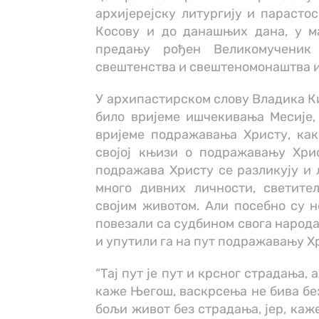
архијерејску литургију и парастос
Косову и до данашњих дана, у ма
предању рођен Великомученик
свештенства и свештеномонаштва и
У архипастирском слову Владика Ки
било вријеме ишчекивања Месије,
вријеме подражавања Христу, как
својој књизи о подражавању Хрис
подражава Христу се разликују и 
много дивних личности, светите
својим животом. Али посебно су н
повезали са судбином свога народа
и упутили га на пут подражавању Х
“Тај пут је пут и крсног страдања,
каже Његош, васкрсења не бива без
бољи живот без страдања, јер, каж