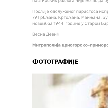
пастирских разлога није могао да б
Послије одслуженог парастоса испр
79 Грбљана, Кртољана, Маињана, Бу
новембра 1944. године у Старом Бар
Весна Девић
Митрополија црногорско-примор
ФОТОГРАФИЈЕ