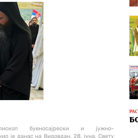
РА
Б
пископ буеносајрески и јужно-
о је данас на Видовдан, 28. јуна, Свету