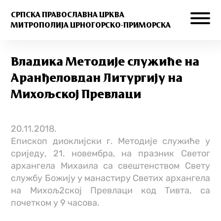
СРПСКА ПРАВОСЛАВНА ЦРКВА
МИТРОПОЛИЈА ЦРНОГОРСКО-ПРИМОРСКА
Владика Методије служиће на
Аранђеловдан Литургију на
Михољској Превлаци
20.11.2018.
Епископ диоклијски г. Методије служиће у
сриједу, 21. новембра, на празник Светог
архангела Михаила са свештенством Свету
службу Божију у манастиру Светих архангела
на Михољ2ској Превлаци код Тивта, са
почетком у 9 часова.