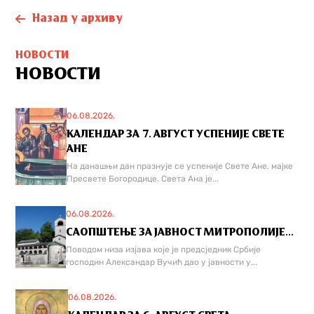
Назад у архиву
НОВОСТИ
НОВОСТИ
06.08.2026.
КАЛЕНДАР ЗА 7. АВГУСТ УСПЕНИЈЕ СВЕТЕ
АНЕ
На данашњи дан празнује се успеније Свете Ане, мајке
Пресвете Богородице. Света Ана је...
06.08.2026.
САОПШТЕЊЕ ЗА ЈАВНОСТ МИТРОПОЛИЈЕ...
Поводом низа изјава које је предсједник Србије
господин Александар Вучић дао у јавности у...
06.08.2026.