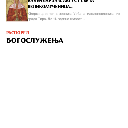
КАЛЕНДАР ЗА 6. АВГУСТ СВЕТА
ВЕЛИКОМУЧЕНИЦА...
Кћерка царског намесника Урбана, идолопоклоника, из
града Тира. До 11. године живота...
РАСПОРЕД
БОГОСЛУЖЕЊА