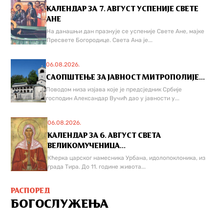
КАЛЕНДАР ЗА 7. АВГУСТ УСПЕНИЈЕ СВЕТЕ
АНЕ
На данашњи дан празнује се успеније Свете Ане, мајке
Пресвете Богородице. Света Ана је...
06.08.2026.
САОПШТЕЊЕ ЗА ЈАВНОСТ МИТРОПОЛИЈЕ...
Поводом низа изјава које је предсједник Србије
господин Александар Вучић дао у јавности у...
06.08.2026.
КАЛЕНДАР ЗА 6. АВГУСТ СВЕТА
ВЕЛИКОМУЧЕНИЦА...
Кћерка царског намесника Урбана, идолопоклоника, из
града Тира. До 11. године живота...
РАСПОРЕД
БОГОСЛУЖЕЊА