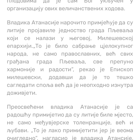
плодовима да је сам Бог укључен у
организацију ових величанствених ходова.
Владика Атанасије нарочито примјећује да су
литије пројавиле једноство града Пљеваља
који се налази у његовој, Милешевској
епархији.„То је било сабрање цјелокупног
народа, не само православних, већ свих
грађана града Пљеваља, све препуно
хармоније и радости“, рекао је Епископ
милешевски, додавши да је то тешко
сагледати споља већ да је неопходно изнутра
доживјети.
Преосвећени владика Атанасије је са
радошћу примијетио да су литије биле мјесто,
не само међувјерске толенранције, већ и
љубави. „То је лако примијетити јер је веома
очигледно“, нагласио је владика Атансије,