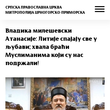
СРПСКА ПРАВОСЛАВНА ЦРКВА
МИТРОПОЛИЈА ЦРНОГОРСКО-ПРИМОРСКА
Владика милешевски
Атанасије: Литије спајају све у
љубави; хвала браћи
Муслиманима који су нас
подржали!