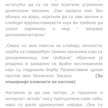
истичући да су се сви осјетили угрожени
донесеним законом. „Сви заједно смо, без
обзира на вјеру, осјетили да су ови закони о
слободи вјероисповијести који би требало да
уносе хармонију и мир – заправо
дискриминаторни.“
„Свако ко има смисла за слободу личности,
осјећа се повријеђен таквим законима који су
дискриминишу све грађане“, објаснио је
владика и захвалио се браћи муслиманима
који су подржали борбу Православне цркве
против овог безаконог Закона.
(За
опширније кликните на наслов)
Нагласио је да све литије, „и пјешачке и
интернет литије“ нису препуштене саме себи,
иако су дјело цјелокупног народа. „Оне су