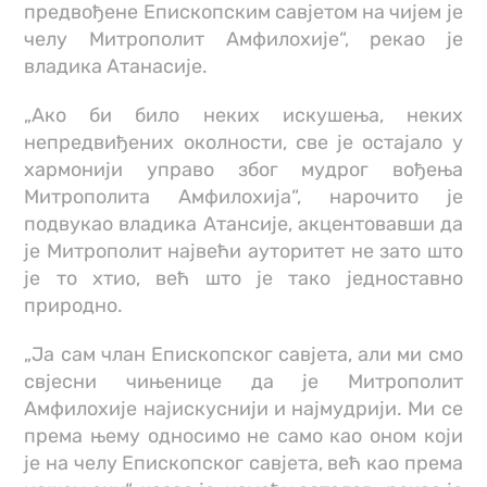
предвођене Епископским савјетом на чијем је
челу Митрополит Амфилохије“, рекао је
владика Атанасије.
„Ако би било неких искушења, неких
непредвиђених околности, све је остајало у
хармонији управо због мудрог вођења
Митрополита Амфилохија“, нарочито је
подвукао владика Атансије, акцентовавши да
је Митрополит највећи ауторитет не зато што
је то хтио, већ што је тако једноставно
природно.
„Ја сам члан Епископског савјета, али ми смо
свјесни чињенице да је Митрополит
Амфилохије најискуснији и најмудрији. Ми се
према њему односимо не само као оном који
је на челу Епископског савјета, већ као према