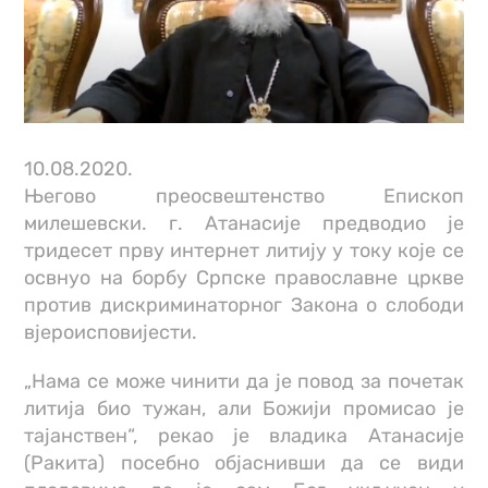
10.08.2020.
Његово преосвештенство Епископ
милешевски. г. Атанасије предводио је
тридесет прву интернет литију у току које се
освнуо на борбу Српске православне цркве
против дискриминаторног Закона о слободи
вјероисповијести.
„Нама се може чинити да је повод за почетак
литија био тужан, али Божији промисао је
тајанствен“, рекао је владика Атанасије
(Ракита) посебно објаснивши да се види