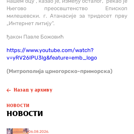
нашем оцу“, казао је, између осталог, рекао је
Његово преосвштенство Епископ
милешевски. г. Атанасије за тридесет прву
„Интернет литију“.
ђакон Павле Божовић
https://www.youtube.com/watch?
v=yRV26IPU3Ig&feature=emb_logo
(Митрополија црногорско-приморска)
Назад у архиву
НОВОСТИ
НОВОСТИ
06.08.2026.