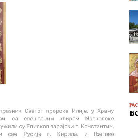
РА
 празник Светог пророка Илије, у Храму
Б
ви, са свештеним клиром Московске
лужили су Епископ зарајски г. Константин,
 и све Русије г. Кирила, и Његово