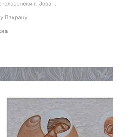
-славонски г. Јовaн.
 у Пакрацу
ска