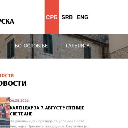
СРБ
SRB
ENG
РСКА
БОГОСЛОВЉЕ
ГАЛЕРИЈА
ВОСТИ
ОВОСТИ
06.08.2026.
КАЛЕНДАР ЗА 7. АВГУСТ УСПЕНИЈЕ
СВЕТЕ АНЕ
На данашњи дан празнује се успеније Свете
Ане, мајке Пресвете Богородице. Света Ана је...