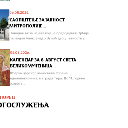
06.08.2026.
САОПШТЕЊЕ ЗА ЈАВНОСТ
МИТРОПОЛИЈЕ...
Поводом низа изјава које је предсједник Србије
господин Александар Вучић дао у јавности у...
06.08.2026.
КАЛЕНДАР ЗА 6. АВГУСТ СВЕТА
ВЕЛИКОМУЧЕНИЦА...
Кћерка царског намесника Урбана,
идолопоклоника, из града Тира. До 11. године
живота...
СПОРЕД
ОГОСЛУЖЕЊА