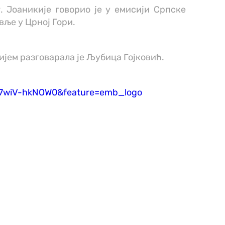
 Јоаникије говорио је у емисији Српске
вље у Црној Гори.
јем разговарала је Љубица Гојковић.
=7wiV-hkNOW0&feature=emb_logo