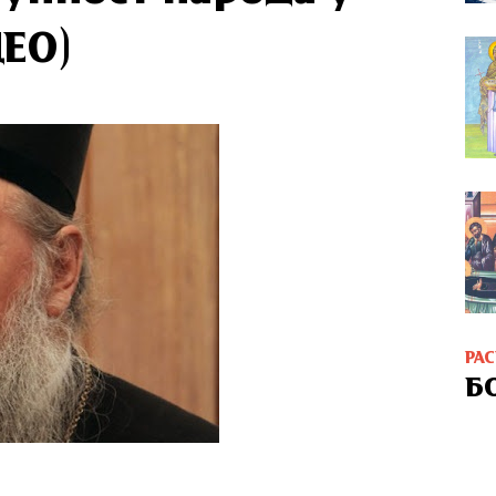
ДЕО)
РА
Б