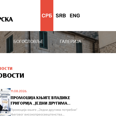
СРБ
SRB
ENG
РСКА
БОГОСЛОВЉЕ
ГАЛЕРИЈА
ВОСТИ
ОВОСТИ
11.08.2026.
ПРОМОЦИЈА КЊИГЕ ВЛАДИКЕ
ГРИГОРИЈА ,,ЈЕДНИ ДРУГИМА...
Промоција књиге „Једни другима потребни“
Његовог високопреосвештенства...