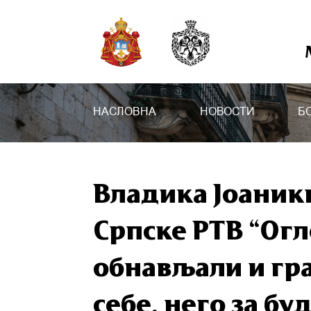
НАСЛОВНА
НОВОСТИ
Б
Владика Јоаник
Српске РТВ “Огл
обнављали и гр
себе, него за б