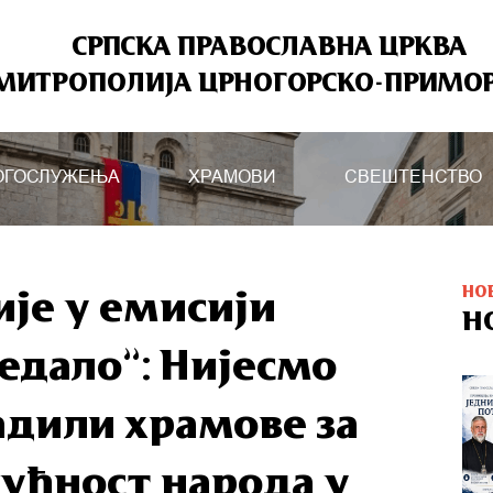
СРПСКА ПРАВОСЛАВНА ЦРКВА
МИТРОПОЛИЈА ЦРНОГОРСКО-ПРИМО
ОГОСЛУЖЕЊА
ХРАМОВИ
СВЕШТЕНСТВО
НО
ије у емисији
Н
едало”: Нијесмо
адили храмове за
удућност народа у