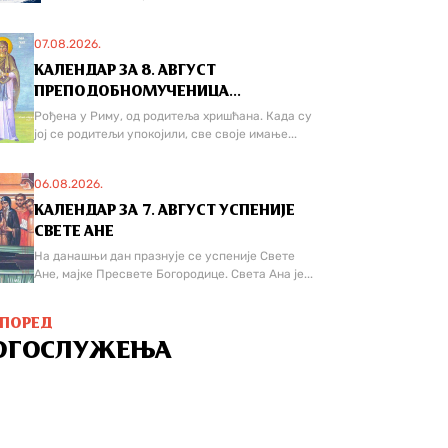
07.08.2026.
КАЛЕНДАР ЗА 8. АВГУСТ
ПРЕПОДОБНОМУЧЕНИЦА...
Рођена у Риму, од родитеља хришћана. Када су
јој се родитељи упокојили, све своје имање...
06.08.2026.
КАЛЕНДАР ЗА 7. АВГУСТ УСПЕНИЈЕ
СВЕТЕ АНЕ
На данашњи дан празнује се успеније Свете
Ане, мајке Пресвете Богородице. Света Ана је...
СПОРЕД
ОГОСЛУЖЕЊА