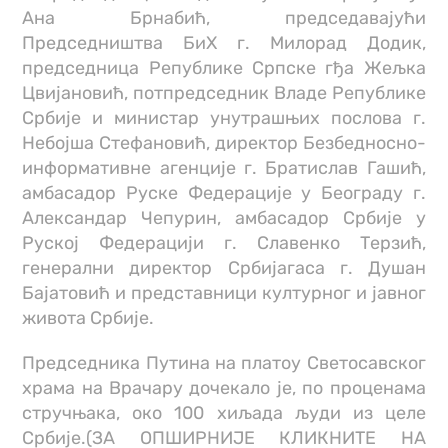
Ана Брнабић, председавајући
Председништва БиХ г. Милорад Додик,
председница Републике Српске гђа Жељка
Цвијановић, потпредседник Владе Републике
Србије и министар унутрашњих послова г.
Небојша Стефановић, директор Безбедносно-
информативне агенције г. Братислав Гашић,
амбасадор Руске Федерације у Београду г.
Александар Чепурин, амбасадор Србије у
Руској Федерацији г. Славенко Терзић,
генерални директор Србијагаса г. Душан
Бајатовић и представници културног и јавног
живота Србије.
Председника Путина на платоу Светосавског
храма на Врачару дочекало је, по проценама
стручњака, око 100 хиљада људи из целе
Србије.(ЗА ОПШИРНИЈЕ КЛИКНИТЕ НА