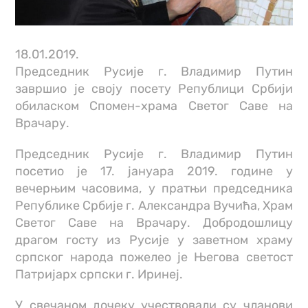
18.01.2019.
Председник Русије г. Владимир Путин
завршио је своју посету Републици Србији
обиласком Спомен-храма Светог Саве на
Врачару.
Председник Русије г. Владимир Путин
посетио је 17. јануара 2019. године у
вечерњим часовима, у пратњи председника
Републике Србије г. Александра Вучића, Храм
Светог Саве на Врачару. Добродошлицу
драгом госту из Русије у заветном храму
српског народа пожелео је Његова светост
Патријарх српски г. Иринеј.
У свечаном дочеку учествовали су чланови