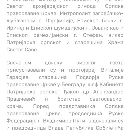
Светог архијерејског синода Српске
православне цркве: Митрополит загребачко-
љубљански г. Порфирије, Епископ бачки г.
Иринеј и Епископ шумадијски г. Јован; као и
Епископ ремезијански г. Стефан, викар
Патријарха српског и старешина Храма
Светог Саве.
Свечаном дочеку високог госта
присуствовали су и протојереј Виталије
Тарасјев, старешина Подворја Руске
православне Цркве у Београду, шеф Кабинета
Патријарха српског ђакон др Александар
Прашчевић и братство светосавског
храма. Поред представника Српске
православне цркве, председника Руске
Федерације г. Владимира Путина дочекали су
и председница Владе Републике Србије гђа