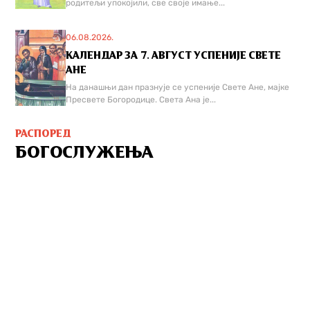
родитељи упокојили, све своје имање...
06.08.2026.
КАЛЕНДАР ЗА 7. АВГУСТ УСПЕНИЈЕ СВЕТЕ
АНЕ
На данашњи дан празнује се успеније Свете Ане, мајке
Пресвете Богородице. Света Ана је...
РАСПОРЕД
БОГОСЛУЖЕЊА