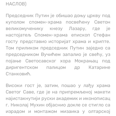
НАСЛОВ)
Председник Путин је обишао доњу цркву под
куполом спомен-храма посвећену Светон
великомученику кнезу Лазару, где је
настојатељ Спомен-храма епископ Стефан
госту представио историјат храма и крипте.
Том приликом председник Путин заједно са
председником Вучићем запалио је свећу, уз
појање Светосавског хора Мокрањац под
диригентском палицом др Катарине
Станковић.
Високи гост је, затим, пошао у лађу храма
Светог Саве, где је на припремљеној макети
најистакнутији руски академик и иконописац
г. Николај Мухин објаснио докле се стигло са
израдом и монтажом мизаика у олтарској