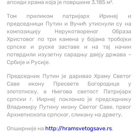
апсиди храма која је површине 3.185 м².
Том приликом патријарх Иринеј и
председници Путин и Вучић утиснули су на
композицију Нерукотвореног Образа
Христовог по три камена у бојама тробојки
српске и руске заставе и на тај начин
потврдили изузетну сарадњу двеју држава –
Србије и Русије.
Председник Путин је даривао Храму Светог
Саве икону Пресвете Богородице у
злототиску, а Његова светост Патријарх
српски г. Иирнеј поклонио је председнику
Владимиру Путину икону Светог Саве, првог
Архиепископа српског, сликану на дрвету.
Опширније на
http://hramsvetogsave.rs
.