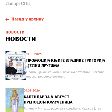
Извор: СПЦ
Назад у архиву
НОВОСТИ
НОВОСТИ
11.08.2026.
ПРОМОЦИЈА КЊИГЕ ВЛАДИКЕ ГРИГОРИЈА
,,ЈЕДНИ ДРУГИМА...
Промоција књиге „Једни другима потребни“ Његовог
високопреосвештенства...
07.08.2026.
КАЛЕНДАР ЗА 8. АВГУСТ
ПРЕПОДОБНОМУЧЕНИЦА...
Рођена у Риму, од родитеља хришћана. Када су јој се