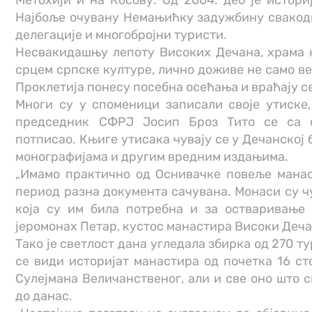
Метохији и на Косову. Од 2004. део је истори
Најбоље очувану Немањићку задужбину свакод
делегације и многобројни туристи.
Несвакидашњу лепоту Високих Дечана, храма к
срцем српске културе, лично доживе не само ве
Проклетија понесу посебна осећања и враћају с
Многи су у споменици записали своје утиске
председник СФРЈ Јосип Броз Тито се са 
потписао. Књиге утисака чувају се у Дечанској
монографијама и другим вредним издањима.
„Имамо практично од Оснивачке повеље манас
период разна документа сачувана. Монаси су ч
која су им била потребна и за остваривање 
јеромонах Петар, кустос манастира Високи Деча
Тако је светлост дана угледала збирка од 270 т
се види историјат манастира од почетка 16 ст
Сулејмана Величанственог, али и све оно што 
до данас.