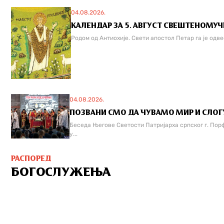
04.08.2026.
КАЛЕНДАР ЗА 5. АВГУСТ СВЕШТЕНОМУ
Родом од Антиохије. Свети апостол Петар га је одвео 
04.08.2026.
ПОЗВАНИ СМО ДА ЧУВАМО МИР И СЛОГУ
Беседа Његове Светости Патријарха српског г. Порф
у...
РАСПОРЕД
БОГОСЛУЖЕЊА