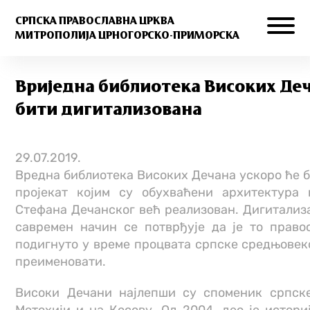
СРПСКА ПРАВОСЛАВНА ЦРКВА
МИТРОПОЛИЈА ЦРНОГОРСКО-ПРИМОРСКА
Вриjедна библиотека Високих Деч
бити дигитализована
29.07.2019.
Вредна библиотека Високих Дечана ускоро ће б
пројекат којим су обухваћени архитектура
Стефана Дечанског већ реализован. Дигитализ
савремен начин се потврђује да је то право
подигнуто у време процвата српске средњовек
преименовати.
Високи Дечани најлепши су споменик српск