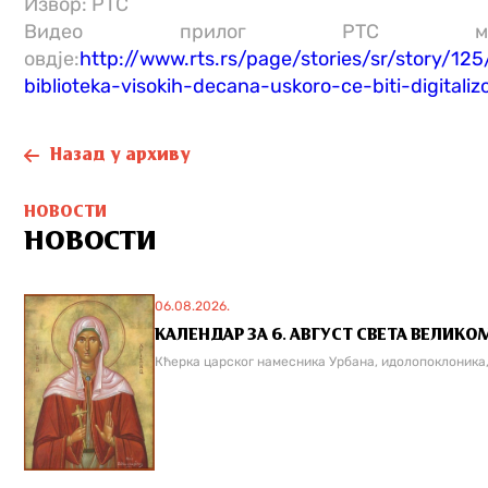
Извор: РТС
Видео прилог РТС може
овдје:
http://www.rts.rs/page/stories/sr/story/1
biblioteka-visokih-decana-uskoro-ce-biti-digitali
Назад у архиву
НОВОСТИ
НОВОСТИ
06.08.2026.
КАЛЕНДАР ЗА 6. АВГУСТ СВЕТА ВЕЛИКО
Кћерка царског намесника Урбана, идолопоклоника, и