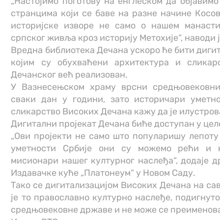
„Настојимо поготову на енглеском да објавимо
странцима који се баве на разне начине Косо
историјске изворе не само о нашем манасти
српског живља кроз историју Метохије“, наводи 
Вредна библиотека Дечана ускоро ће бити дигит
којим су обухваћени архитектура и сликар
Дечанског већ реализован.
У Вазнесењском храму врсни средњовековни
сваки дан у години, зато историчари уметн
сликарство Високих Дечана кажу да је илустров
Дигитални пројекат Дечана биће доступан у цел
„Ови пројекти не само што популаришу лепот
уметности Србије они су можемо рећи и 
мисионари нашег културног наслеђа“, додаје д
Издавачке куће „Платонеум“ у Новом Саду.
Тако се дигитализацијом Високих Дечана на са
је то православно културно наслеђе, подигнут
средњовековне државе и не може се преименов