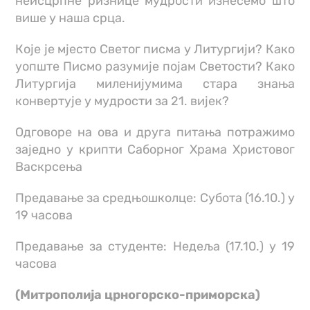
неисцрпне ризнице мудрости изнесемо што
више у наша срца.
Које је мјесто Светог писма у Литургији? Како
уопште Писмо разумије појам Светости? Како
Литургија миленијумима стара знања
конвертује у мудрости за 21. вијек?
Одговоре на ова и друга питања потражимо
заједно у крипти Саборног Храма Христовог
Васкрсења
Предавање за средњошколце: Субота (16.10.) у
19 часова
Предавање за студенте: Недеља (17.10.) у 19
часова
(Митрополија црногорско-приморска)