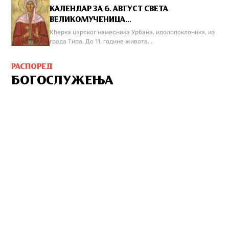
КАЛЕНДАР ЗА 6. АВГУСТ СВЕТА
ВЕЛИКОМУЧЕНИЦА...
Кћерка царског намесника Урбана, идолопоклоника, из
града Тира. До 11. године живота...
РАСПОРЕД
БОГОСЛУЖЕЊА