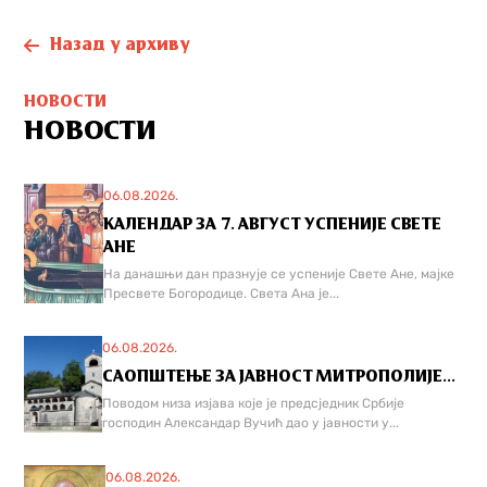
Назад у архиву
НОВОСТИ
НОВОСТИ
06.08.2026.
КАЛЕНДАР ЗА 7. АВГУСТ УСПЕНИЈЕ СВЕТЕ
АНЕ
На данашњи дан празнује се успеније Свете Ане, мајке
Пресвете Богородице. Света Ана је...
06.08.2026.
САОПШТЕЊЕ ЗА ЈАВНОСТ МИТРОПОЛИЈЕ...
Поводом низа изјава које је предсједник Србије
господин Александар Вучић дао у јавности у...
06.08.2026.