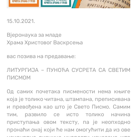
15.10.2021.
Вјеронаука за младе
Храма Христовог Васкрсења
вас позива на предавање:
ЛИТУРГИЈА – ПУНОЋА СУСРЕТА СА СВЕТИМ
ПИСМОМ
Од самих почетака писмености нема књиге
која је толико читана, штампана, преписивана
и превођена као што је Свето Писмо. Самим
тим, развило се исто толико начина
приступања овом тексту, па је неопходно
пронаћи онај који ће нам омогућити да из ове